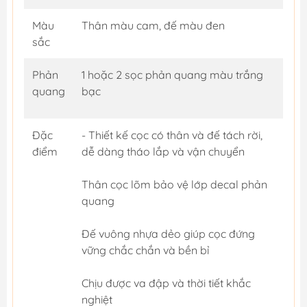
Màu
Thân màu cam, đế màu đen
sắc
Phản
1 hoặc 2 sọc phản quang màu trắng
quang
bạc
Đặc
- Thiết kế cọc có thân và đế tách rời,
điểm
dễ dàng tháo lắp và vận chuyển
Thân cọc lõm bảo vệ lớp decal phản
quang
Đế vuông nhựa dẻo giúp cọc đứng
vững chắc chắn và bền bỉ
Chịu được va đập và thời tiết khắc
nghiệt