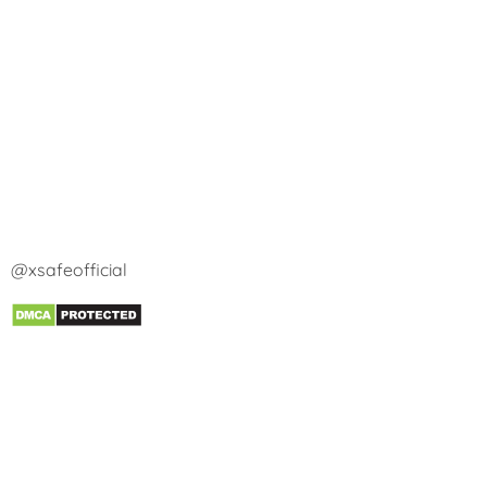
@xsafeofficial