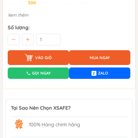
Giảm đến
50K
khi thanh toán qua Fundiin.
Xem thêm
Số lượng:
VÀO GIỎ
MUA NGAY
GỌI NGAY
ZALO
Z
Tại Sao Nên Chọn XSAFE?
100% Hàng chính hãng