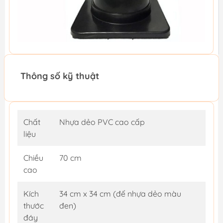
Thông số kỹ thuật
Chất
Nhựa dẻo PVC cao cấp
liệu
Chiều
70 cm
cao
Kích
34 cm x 34 cm (đế nhựa dẻo màu
thước
đen)
đáy