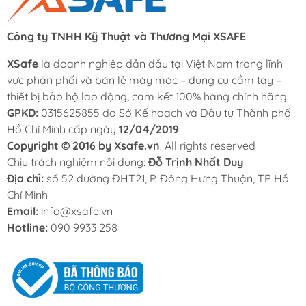
Công ty TNHH Kỹ Thuật và Thương Mại XSAFE
XSafe
là doanh nghiệp dẫn đầu tại Việt Nam trong lĩnh
vực phân phối và bán lẻ máy móc – dụng cụ cầm tay –
thiết bị bảo hộ lao động, cam kết 100% hàng chính hãng.
GPKD:
0315625855 do Sở Kế hoạch và Đầu tư Thành phố
Hồ Chí Minh cấp ngày
12/04/2019
Copyright © 2016 by Xsafe.vn
. All rights reserved
Chịu trách nghiệm nội dung:
Đỗ Trịnh Nhất Duy
Địa chỉ:
số 52 đường ĐHT21, P. Đông Hưng Thuận, TP Hồ
Chí Minh
Email:
info@xsafe.vn
Hotline:
090 9933 258