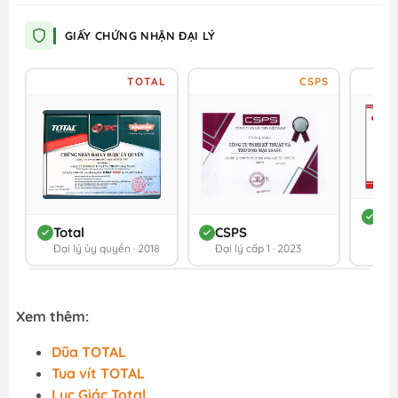
GIẤY CHỨNG NHẬN ĐẠI LÝ
TOTAL
CSPS
DC
Total
CSPS
Đối 
Đại lý ủy quyền · 2018
Đại lý cấp 1 · 2023
202
Xem thêm:
Dũa TOTAL
Tua vít TOTAL
Lục Giác Total