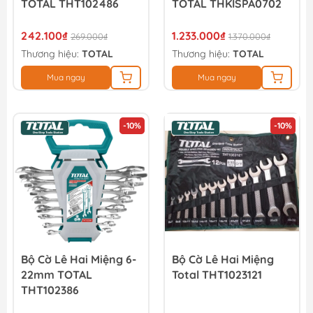
TOTAL THT102486
TOTAL THKISPA0702
242.100₫
1.233.000₫
269.000₫
1.370.000₫
Thương hiệu:
TOTAL
Thương hiệu:
TOTAL
Mua ngay
Mua ngay
-10%
-10%
Bộ Cờ Lê Hai Miệng 6-
Bộ Cờ Lê Hai Miệng
22mm TOTAL
Total THT1023121
THT102386