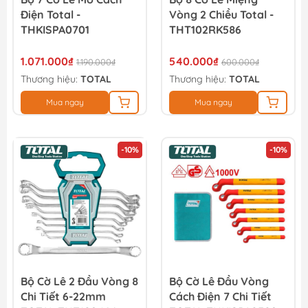
Điện Total -
Vòng 2 Chiều Total -
THKISPA0701
THT102RK586
1.071.000₫
540.000₫
1.190.000₫
600.000₫
Thương hiệu:
TOTAL
Thương hiệu:
TOTAL
Mua ngay
Mua ngay
-10%
-10%
Bộ Cờ Lê 2 Đầu Vòng 8
Bộ Cờ Lê Đầu Vòng
Chi Tiết 6-22mm
Cách Điện 7 Chi Tiết