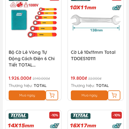
Bộ Cờ Lê Vòng Tự
Cờ Lê 10x11mm Total
Động Cách Điện 6 Chi
TDOES10111
Tiết TOTAL
THKISPA0603
1.926.000₫
19.800₫
2.140.000₫
22.000₫
Thương hiệu:
TOTAL
Thương hiệu:
TOTAL
Mua ngay
Mua ngay
-10%
-10%