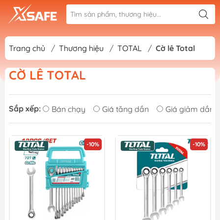
Trang chủ
/
Thương hiệu
/
TOTAL
/
Cờ lê Total
CỜ LÊ TOTAL
Sắp xếp:
Bán chạy
Giá tăng dần
Giá giảm dần
-10%
-10%