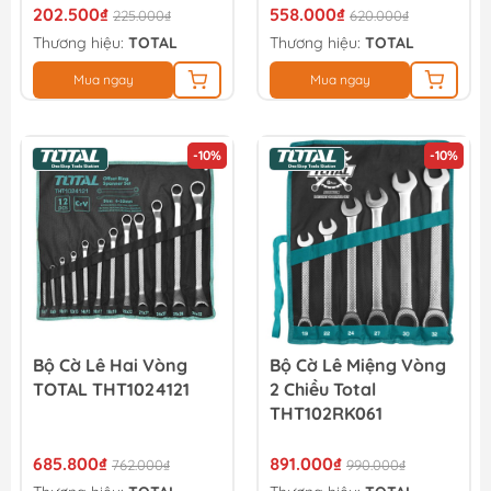
202.500₫
558.000₫
225.000₫
620.000₫
Thương hiệu:
TOTAL
Thương hiệu:
TOTAL
Mua ngay
Mua ngay
-10%
-10%
Bộ Cờ Lê Hai Vòng
Bộ Cờ Lê Miệng Vòng
TOTAL THT1024121
2 Chiều Total
THT102RK061
685.800₫
891.000₫
762.000₫
990.000₫