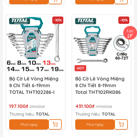
-10%
-10%
HOT
Bộ Cờ Lê Vòng Miệng
Bộ Cờ Lê Vòng Miệng
8 Chi Tiết 6-19mm
8 Chi Tiết 8-19mm
TOTAL THT102286-I
Total THT102RK086
197.100₫
431.100₫
219.000₫
479.000₫
Thương hiệu:
TOTAL
Thương hiệu:
TOTAL
Mua ngay
Mua ngay