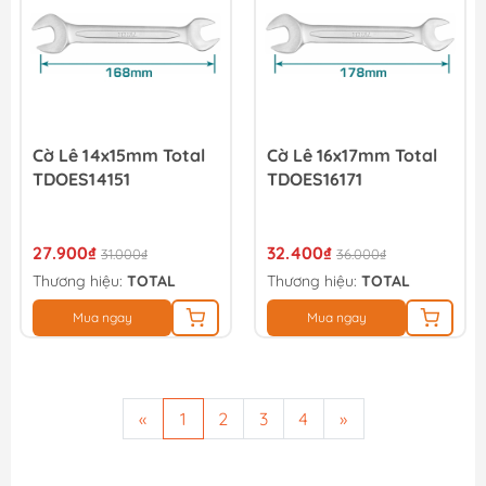
Cờ Lê 14x15mm Total
Cờ Lê 16x17mm Total
TDOES14151
TDOES16171
27.900₫
32.400₫
31.000₫
36.000₫
Thương hiệu:
TOTAL
Thương hiệu:
TOTAL
Mua ngay
Mua ngay
«
1
2
3
4
»