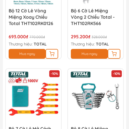
Bộ 12 Cờ Lê Vòng
Bộ 6 Cờ Lê Miệng
Miệng Xoay Chiều
Vòng 2 Chiều Total -
Total THT102RK0126
THT102RK566
693.000₫
295.200₫
770.000₫
328.000₫
Thương hiệu:
TOTAL
Thương hiệu:
TOTAL
Mua ngay
Mua ngay
-10%
-10%
Bộ 7 Cờ Lê Mở Cách
Bộ 8 Cờ Lê Miệng