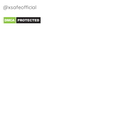
@xsafeofficial