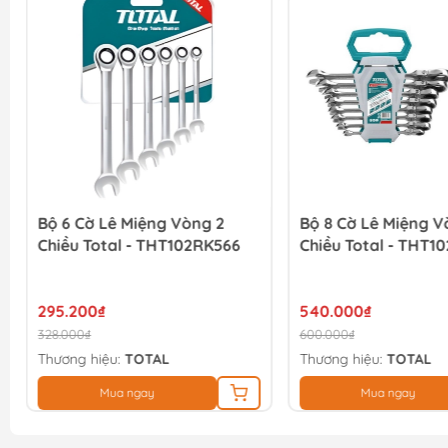
Bộ 6 Cờ Lê Miệng Vòng 2
Bộ 8 Cờ Lê Miệng V
Chiều Total - THT102RK566
Chiều Total - THT1
295.200₫
540.000₫
328.000₫
600.000₫
Thương hiệu:
TOTAL
Thương hiệu:
TOTAL
Mua ngay
Mua ngay