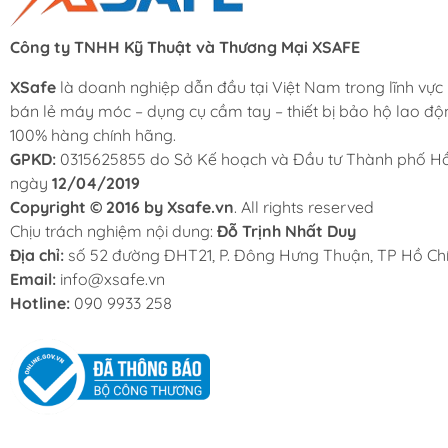
Công ty TNHH Kỹ Thuật và Thương Mại XSAFE
XSafe
là doanh nghiệp dẫn đầu tại Việt Nam trong lĩnh vực
bán lẻ máy móc – dụng cụ cầm tay – thiết bị bảo hộ lao độ
100% hàng chính hãng.
GPKD:
0315625855 do Sở Kế hoạch và Đầu tư Thành phố Hồ
ngày
12/04/2019
Copyright © 2016 by Xsafe.vn
. All rights reserved
Chịu trách nghiệm nội dung:
Đỗ Trịnh Nhất Duy
Địa chỉ:
số 52 đường ĐHT21, P. Đông Hưng Thuận, TP Hồ Chí
Email:
info@xsafe.vn
Hotline:
090 9933 258