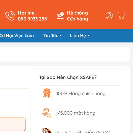
Hotline:
Hệ thống
090 9933 258
Cửa hàng
Cơ Hội Việc Làm
Tin Tức
Liên Hệ
Tại Sao Nên Chọn XSAFE?
100% Hàng chính hãng
>15,000 mặt hàng
Giá luôn tốt - Đầy đủ VAT