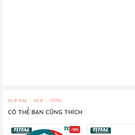
Cờ lê Total
|
Cờ lê
|
TOTAL
CÓ THỂ BẠN CŨNG THÍCH
-10%