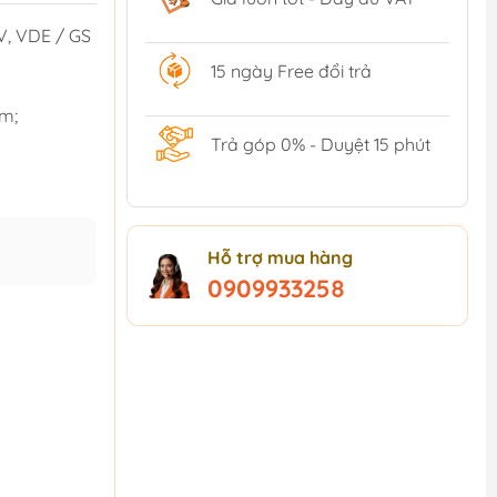
V, VDE / GS
15 ngày Free đổi trả
m;
Trả góp 0% - Duyệt 15 phút
Hỗ trợ mua hàng
0909933258