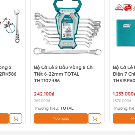
òng 2
Bộ Cờ Lê 2 Đầu Vòng 8 Chi
Bộ Cờ Lê
02RK586
Tiết 6-22mm TOTAL
Điện 7 Ch
THT102486
THKISPA
242.100₫
1.233.000
269.000₫
1.370.000₫
Thương hiệu:
TOTAL
Thương hiệ
Mua ngay
M