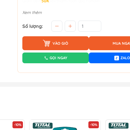
Giảm đến
50K
khi thanh toán qua Fundiin.
Xem thêm
Số lượng:
VÀO GIỎ
MUA NGA
GỌI NGAY
ZALO
Z
-10%
-10%