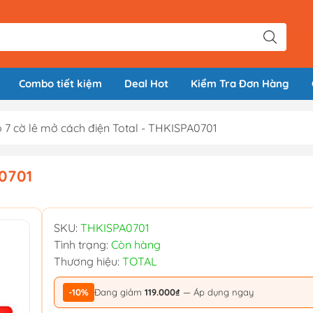
Combo tiết kiệm
Deal Hot
Kiểm Tra Đơn Hàng
 7 cờ lê mở cách điện Total - THKISPA0701
A0701
SKU:
THKISPA0701
Tình trạng:
Còn hàng
Thương hiệu:
TOTAL
-10%
Đang giảm
119.000₫
— Áp dụng ngay