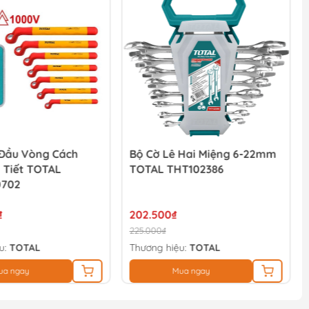
 Đầu Vòng Cách
Bộ Cờ Lê Hai Miệng 6-22mm
i Tiết TOTAL
TOTAL THT102386
0702
₫
202.500₫
225.000₫
u:
TOTAL
Thương hiệu:
TOTAL
ua ngay
Mua ngay