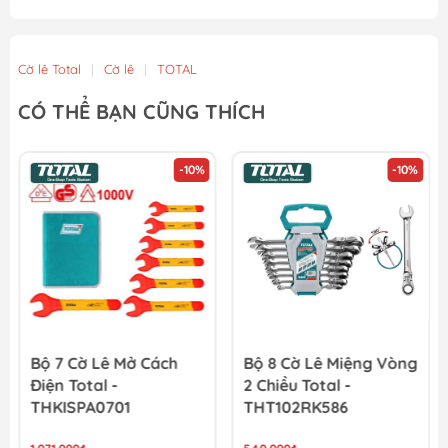
Cờ lê Total
|
Cờ lê
|
TOTAL
CÓ THỂ BẠN CŨNG THÍCH
-10%
-10%
Bộ 7 Cờ Lê Mở Cách
Bộ 8 Cờ Lê Miệng Vòng
Điện Total -
2 Chiều Total -
THKISPA0701
THT102RK586