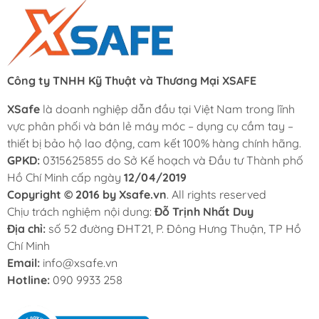
Công ty TNHH Kỹ Thuật và Thương Mại XSAFE
XSafe
là doanh nghiệp dẫn đầu tại Việt Nam trong lĩnh
vực phân phối và bán lẻ máy móc – dụng cụ cầm tay –
thiết bị bảo hộ lao động, cam kết 100% hàng chính hãng.
GPKD:
0315625855 do Sở Kế hoạch và Đầu tư Thành phố
Hồ Chí Minh cấp ngày
12/04/2019
Copyright © 2016 by Xsafe.vn
. All rights reserved
Chịu trách nghiệm nội dung:
Đỗ Trịnh Nhất Duy
Địa chỉ:
số 52 đường ĐHT21, P. Đông Hưng Thuận, TP Hồ
Chí Minh
Email:
info@xsafe.vn
Hotline:
090 9933 258