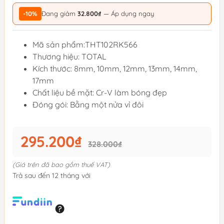
-10%
Đang giảm
32.800₫
— Áp dụng ngay
Mã sản phẩm:THT102RK566
Thương hiệu: TOTAL
Kích thước: 8mm, 10mm, 12mm, 13mm, 14mm,
17mm
Chất liệu bề mặt: Cr-V làm bóng đẹp
Đóng gói: Bằng một nửa vỉ đôi
295.200₫
328.000₫
(Giá trên đã bao gồm thuế VAT)
Trả sau đến 12 tháng với