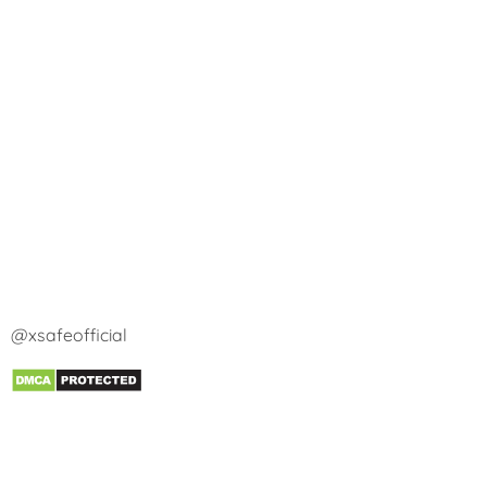
@xsafeofficial