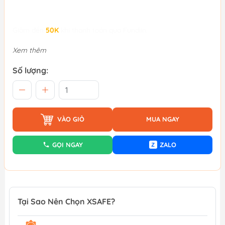
Giảm đến
50K
khi thanh toán qua Fundiin.
Xem thêm
Số lượng:
VÀO GIỎ
MUA NGAY
GỌI NGAY
ZALO
Z
Tại Sao Nên Chọn XSAFE?