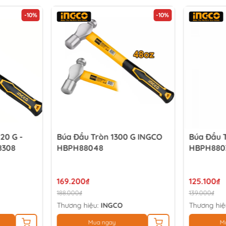
-10%
-10%
20 G -
Búa Đầu Tròn 1300 G INGCO
Búa Đầu 
8308
HBPH88048
HBPH880
169.200₫
125.100₫
188.000₫
139.000₫
Thương hiệu:
INGCO
Thương hiệ
Mua ngay
M