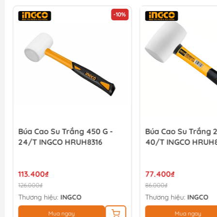
-10%
Búa Cao Su Trắng 450 G -
Búa Cao Su Trắng 2
24/T INGCO HRUH8316
40/T INGCO HRUH
113.400₫
77.400₫
126.000₫
86.000₫
Thương hiệu:
INGCO
Thương hiệu:
INGCO
Mua ngay
Mua ngay