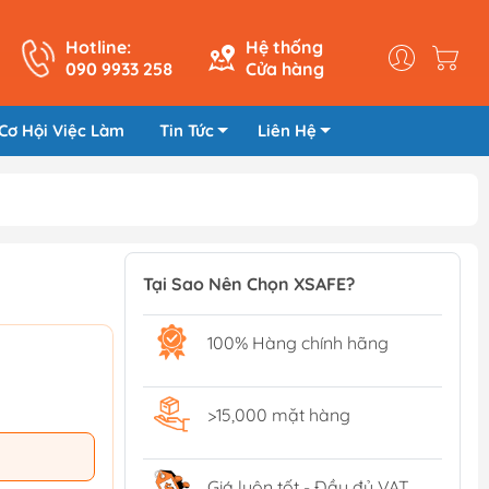
Hotline:
Hệ thống
090 9933 258
Cửa hàng
Cơ Hội Việc Làm
Tin Tức
Liên Hệ
Tại Sao Nên Chọn XSAFE?
100% Hàng chính hãng
>15,000 mặt hàng
Giá luôn tốt - Đầy đủ VAT