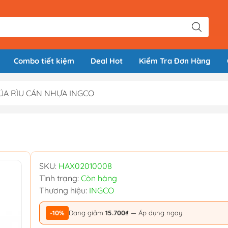
Combo tiết kiệm
Deal Hot
Kiểm Tra Đơn Hàng
ÚA RÌU CÁN NHỰA INGCO
SKU:
HAX02010008
Tình trạng:
Còn hàng
Thương hiệu:
INGCO
-10%
Đang giảm
15.700₫
— Áp dụng ngay