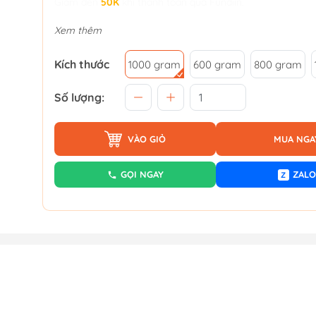
Giảm đến
50K
khi thanh toán qua Fundiin.
Xem thêm
Kích thước
1000 gram
600 gram
800 gram
Số lượng:
VÀO GIỎ
MUA NGA
GỌI NGAY
ZALO
Z