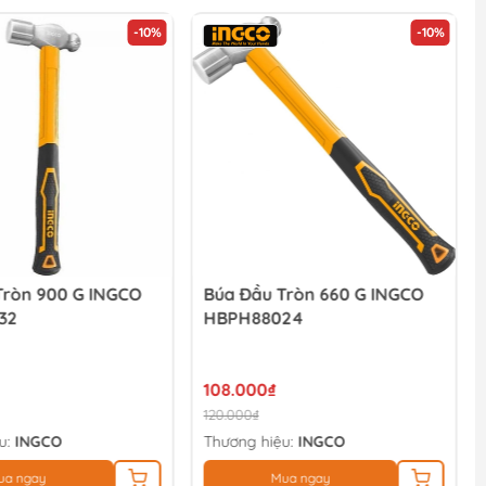
-10%
-10%
Tròn 900 G INGCO
Búa Đầu Tròn 660 G INGCO
32
HBPH88024
108.000₫
120.000₫
u:
INGCO
Thương hiệu:
INGCO
ua ngay
Mua ngay