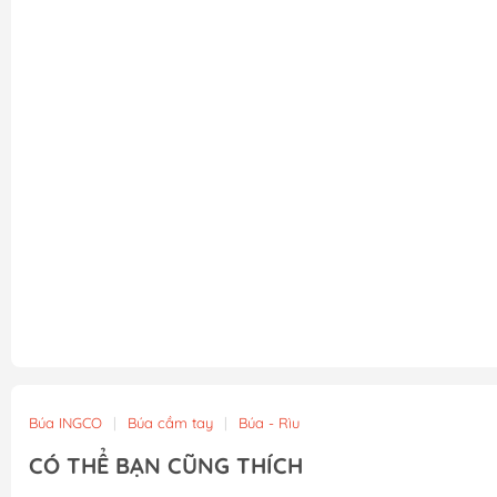
Búa INGCO
|
Búa cầm tay
|
Búa - Rìu
CÓ THỂ BẠN CŨNG THÍCH