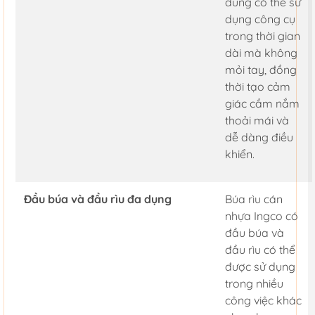
dùng có thể sử
dụng công cụ
trong thời gian
dài mà không
mỏi tay, đồng
thời tạo cảm
giác cầm nắm
thoải mái và
dễ dàng điều
khiển.
Đầu búa và đầu rìu đa dụng
Búa rìu cán
nhựa Ingco có
đầu búa và
đầu rìu có thể
được sử dụng
trong nhiều
công việc khác