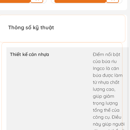
Thông số kỹ thuật
Thiết kế cán nhựa
Điểm nổi bật
của búa rìu
Ingco là cán
búa được làm
từ nhựa chất
lượng cao,
giúp giảm
trọng lượng
tổng thể của
công cụ. Điều
này giúp người