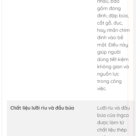
nhau, bao
gồm đóng
đinh, đập búa,
cắt gỗ, đục,
hay nhấn chìm
đinh vào bề
mặt. Điều này
giúp người
dùng tiết kiệm
không gian và
nguồn lực
trong công
việc.
Chất liệu lưỡi rìu và đầu búa
Lưỡi rìu và đầu
búa của Ingco
được làm từ
chất liệu thép