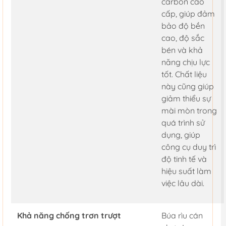
carbon cao
cấp, giúp đảm
bảo độ bền
cao, độ sắc
bén và khả
năng chịu lực
tốt. Chất liệu
này cũng giúp
giảm thiểu sự
mài mòn trong
quá trình sử
dụng, giúp
công cụ duy trì
độ tinh tế và
hiệu suất làm
việc lâu dài.
Khả năng chống trơn trượt
Búa rìu cán