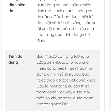
đinh hiện
giúp đóng và nhổ những chiếc
đại
đinh một cách nhanh chóng và
dễ dàng. Đầu búa được thiết kế
đặc biệt với kết cấu vững chắc và
tối ưu để đảm bảo tính hiệu quả
cao trong quá trình đóng nhổ
đinh.
Tính đa
Búa INGCO có trọng lượng từ
dụng
220g đến 450g, phù hợp cho
nhiều công việc khác nhau như
đóng đinh, nhổ đinh, đập búa,
hoặc tháo gỡ các vật dụng khác.
Đây là một công cụ cần thiết
trong công việc xây dựng, nội
thất, cơ khí, hoặc sử dụng trong
các công việc DIY.