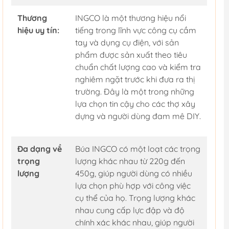
Thương
INGCO là một thương hiệu nổi
hiệu uy tín:
tiếng trong lĩnh vực công cụ cầm
tay và dụng cụ điện, với sản
phẩm được sản xuất theo tiêu
chuẩn chất lượng cao và kiểm tra
nghiêm ngặt trước khi đưa ra thị
trường. Đây là một trong những
lựa chọn tin cậy cho các thợ xây
dựng và người dùng đam mê DIY.
Đa dạng về
Búa INGCO có một loạt các trọng
trọng
lượng khác nhau từ 220g đến
lượng
450g, giúp người dùng có nhiều
lựa chọn phù hợp với công việc
cụ thể của họ. Trọng lượng khác
nhau cung cấp lực đập và độ
chính xác khác nhau, giúp người