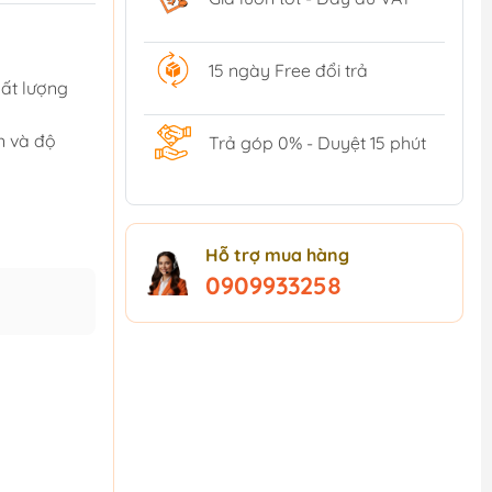
15 ngày Free đổi trả
ất lượng
n và độ
Trả góp 0% - Duyệt 15 phút
Hỗ trợ mua hàng
0909933258