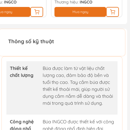
u:
INGCO
Thương hiệu:
INGCO
ua ngay
Mua ngay
Thông số kỹ thuật
Thiết kế
Búa được làm từ vật liệu chất
chất lượng
lượng cao, đảm bảo độ bền và
tuổi thọ cao. Tay cầm búa được
thiết kế thoải mái, giúp người sử
dụng cầm nắm dễ dàng và thoải
mái trong quá trình sử dụng.
Công nghệ
Búa INGCO được thiết kế với công
đóng nhổ
nghệ đóng nhổ đinh hiện đại,