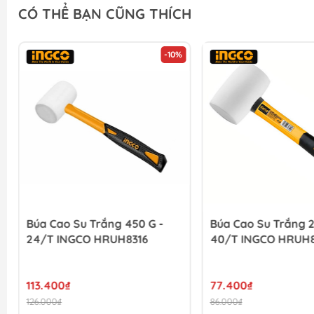
CÓ THỂ BẠN CŨNG THÍCH
-10%
Búa Cao Su Trắng 450 G -
Búa Cao Su Trắng 2
24/T INGCO HRUH8316
40/T INGCO HRUH
113.400₫
77.400₫
126.000₫
86.000₫