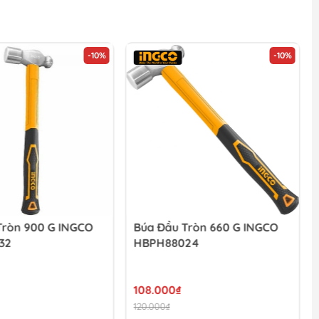
-10%
-10%
Tròn 900 G INGCO
Búa Đầu Tròn 660 G INGCO
32
HBPH88024
108.000₫
120.000₫