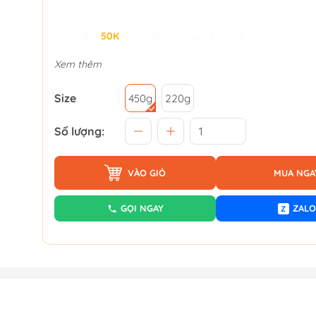
Giảm đến
50K
khi thanh toán qua Fundiin.
Xem thêm
Size
450g
220g
Số lượng:
VÀO GIỎ
MUA NGA
GỌI NGAY
ZALO
Z