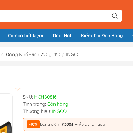
Combo tiết kiệm
Deal Hot
Kiểm Tra Đơn Hàng
úa Đóng Nhổ Đinh 220g-450g INGCO
SKU:
HCH80816
Tình trạng:
Còn hàng
Thương hiệu:
INGCO
-10%
Đang giảm
7.300₫
— Áp dụng ngay