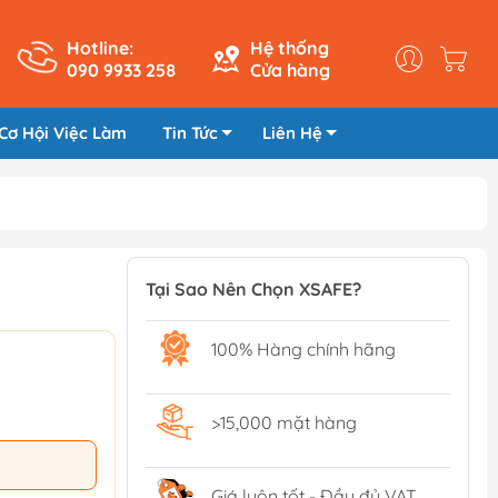
Hotline:
Hệ thống
090 9933 258
Cửa hàng
Cơ Hội Việc Làm
Tin Tức
Liên Hệ
Tại Sao Nên Chọn XSAFE?
100% Hàng chính hãng
>15,000 mặt hàng
Giá luôn tốt - Đầy đủ VAT