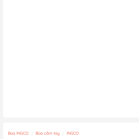
Búa INGCO
|
Búa cầm tay
|
INGCO