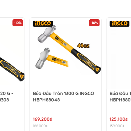
-10%
-10%
20 G -
Búa Đầu Tròn 1300 G INGCO
Búa Đầu 
8308
HBPH88048
HBPH880
169.200₫
125.100₫
188.000₫
139.000₫