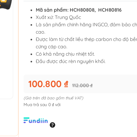
Mã sản phẩm: HCH80808,
HCH80816
Xuất xứ: Trung Quốc
Là sản phẩm chính hãng INGCO, đảm bảo ch
cao.
Được làm từ chất liều thép carbon cho độ bề
cứng cáp cao.
Có khả năng chịu nhiệt tốt.
Đầu được đúc rèn nguyên khối.
100.800 ₫
112.000 ₫
(Giá trên đã bao gồm thuế VAT)
Mua trả sau 0 ₫ với