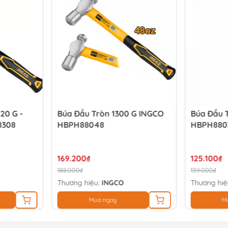
20 G -
Búa Đầu Tròn 1300 G INGCO
Búa Đầu 
8308
HBPH88048
HBPH880
169.200₫
125.100₫
188.000₫
139.000₫
Thương hiệu:
INGCO
Thương hiệ
Mua ngay
M