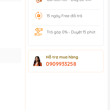
15 ngày Free đổi trả
Trả góp 0% - Duyệt 15 phút
Hỗ trợ mua hàng
0909933258