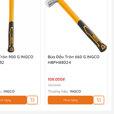
Tròn 900 G INGCO
Búa Đầu Tròn 660 G INGCO
32
HBPH88024
108.000₫
120.000₫
u:
INGCO
Thương hiệu:
INGCO
ua ngay
Mua ngay