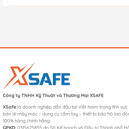
Công ty TNHH Kỹ Thuật và Thương Mại XSAFE
XSafe
là doanh nghiệp dẫn đầu tại Việt Nam trong lĩnh vực
bán lẻ máy móc – dụng cụ cầm tay – thiết bị bảo hộ lao độ
100% hàng chính hãng.
GPKD:
0315625855 do Sở Kế hoạch và Đầu tư Thành phố Hồ