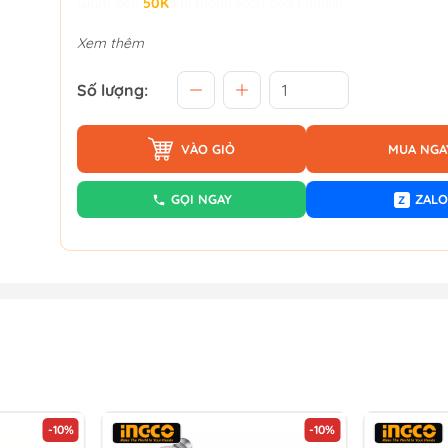
Giảm đến
50K
khi thanh toán qua Fundiin.
Xem thêm
Số lượng:
VÀO GIỎ
MUA NGA
GỌI NGAY
ZALO
Z
-10%
-10%