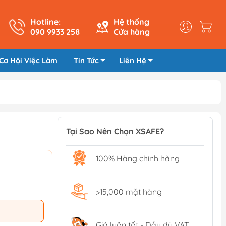
Hotline:
Hệ thống
090 9933 258
Cửa hàng
Cơ Hội Việc Làm
Tin Tức
Liên Hệ
Tại Sao Nên Chọn XSAFE?
100% Hàng chính hãng
>15,000 mặt hàng
Giá luôn tốt - Đầy đủ VAT