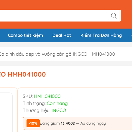
Combo tiết kiệm
Deal Hot
Kiểm Tra Đơn Hàng
úa đinh đầu dẹp và vuông cán gỗ INGCO HMH041000
GCO HMH041000
SKU:
HMH041000
Tình trạng:
Còn hàng
Thương hiệu:
INGCO
-10%
Đang giảm
13.400₫
— Áp dụng ngay