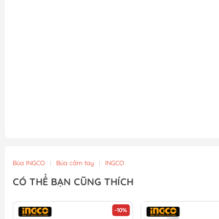
Búa INGCO
|
Búa cầm tay
|
INGCO
CÓ THỂ BẠN CŨNG THÍCH
-10%