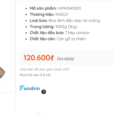
Mã sản phẩm:
HMH041000
Thương hiệu:
INGCO
Loại búa:
Búa đinh đầu dẹp và vuông
Trọng lượng:
1000g (1kg)
Chất liệu đầu búa:
Thép carbon
Chất liệu cán:
Cán gỗ tự nhiên
120.600₫
134.000₫
(Giá trên đã bao gồm thuế VAT)
Mua trả sau 0 ₫ với