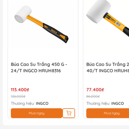
Búa Cao Su Trắng 450 G -
Búa Cao Su Trắng 2
24/T INGCO HRUH8316
40/T INGCO HRUH
113.400₫
77.400₫
126.000₫
86.000₫
Thương hiệu:
INGCO
Thương hiệu:
INGCO
Mua ngay
Mua ngay