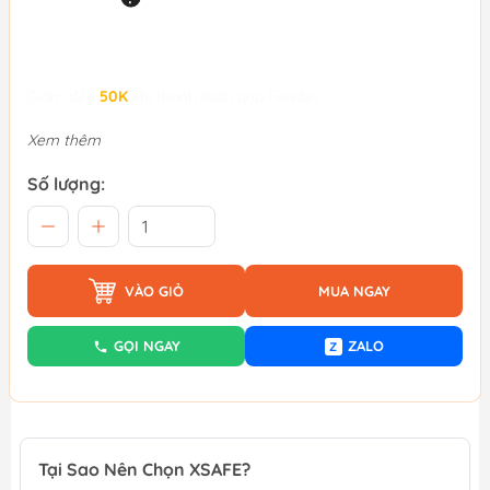
Giảm đến
50K
khi thanh toán qua Fundiin.
Xem thêm
Số lượng:
VÀO GIỎ
MUA NGAY
GỌI NGAY
ZALO
Z
Tại Sao Nên Chọn XSAFE?