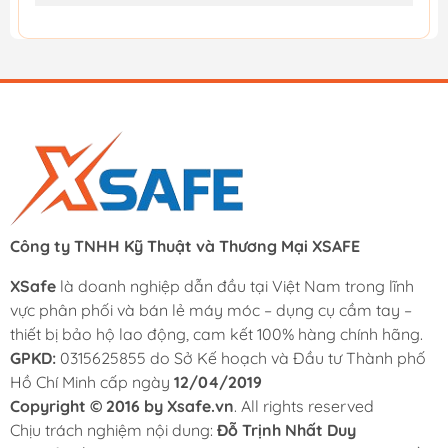
Công ty TNHH Kỹ Thuật và Thương Mại XSAFE
XSafe
là doanh nghiệp dẫn đầu tại Việt Nam trong lĩnh
vực phân phối và bán lẻ máy móc – dụng cụ cầm tay –
thiết bị bảo hộ lao động, cam kết 100% hàng chính hãng.
GPKD:
0315625855 do Sở Kế hoạch và Đầu tư Thành phố
Hồ Chí Minh cấp ngày
12/04/2019
Copyright © 2016 by Xsafe.vn
. All rights reserved
Chịu trách nghiệm nội dung:
Đỗ Trịnh Nhất Duy