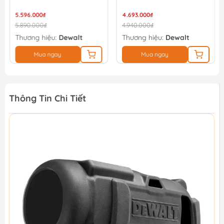
61Lít
38Lít
5.596.000₫
4.693.000₫
5.890.000₫
4.940.000₫
Thương hiệu:
Dewalt
Thương hiệu:
Dewalt
Mua ngay
Mua ngay
Thông Tin Chi Tiết