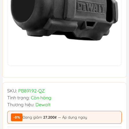
SKU:
PB891.92-QZ
Tình trạng:
Còn hàng
Thương hiệu:
Dewalt
-8%
Đang giảm
27.200₫
— Áp dụng ngay