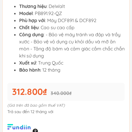
Thương hiệu
: DeWalt
Model
: PB891.92-QZ
Phù hợp với
: Máy DCF891 & DCF892
Chất liệu
: Cao su cao cấp
Công dụng
: - Bảo vệ máy tránh va đập và trầy
xước - Bảo vệ vỏ dụng cụ khỏi dầu và mỡ ăn
mòn - Tăng độ bám và cảm giác cầm chắc chắn
khi sử dụng
Xuất xứ
: Trung Quốc
Bảo hành
: 12 tháng
312.800₫
340.000₫
(Giá trên đã bao gồm thuế VAT)
Trả sau đến 12 tháng với