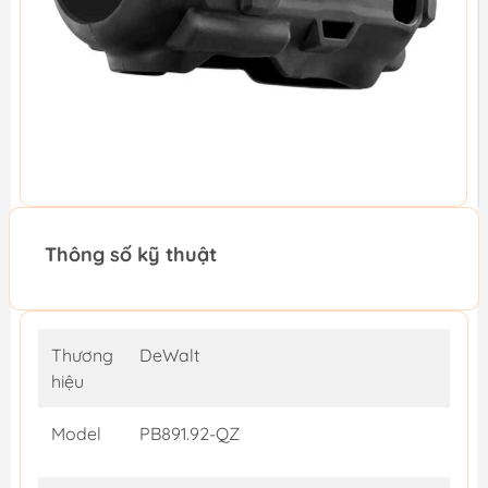
Thông số kỹ thuật
Thương
DeWalt
hiệu
Model
PB891.92-QZ