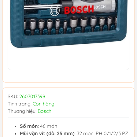
SKU:
2607017399
Tình trạng:
Còn hàng
Thương hiệu:
Bosch
Số món
: 46 món
Mũi vặn vít (dài 25 mm)
: 32 món: PH 0/1/2/3 PZ