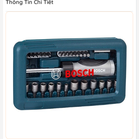
Thông Tin Chi Tiết
Máy siết vít pin 20V/230N.m YUPAI YP20-W230M (thân
máy)
1.239.000₫