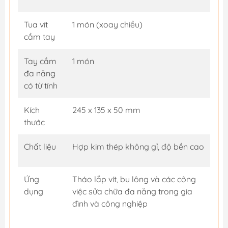
Tua vít
1 món (xoay chiều)
cầm tay
Tay cầm
1 món
đa năng
có từ tính
Kích
245 x 135 x 50 mm
thước
Chất liệu
Hợp kim thép không gỉ, độ bền cao
Ứng
Tháo lắp vít, bu lông và các công
dụng
việc sửa chữa đa năng trong gia
đình và công nghiệp