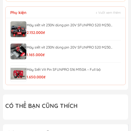
Phụ kiện
↕ Vuốt xem thêm
Máy siết vít 230N dùng pin 20V SFUNPRO S20 M230...
2.132.000₫
Máy siết vít 230N dùng pin 20V SFUNPRO S20 M230...
1.165.000₫
Máy Siết Vít Pin SFUNPRO S16 M150A – Full bộ
1.650.000₫
Máy Siết Vít Pin SFUNPRO S16 M150A – thân máy
1.055.000₫
CÓ THỂ BẠN CŨNG THÍCH
Máy siết vít pin 20V/230N.m YUPAI YP20-W230M (full bộ)
2.268.000₫