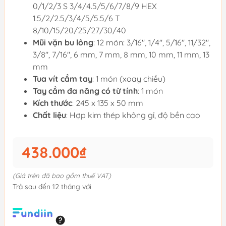
0/1/2/3 S 3/4/4.5/5/6/7/8/9 HEX
1.5/2/2.5/3/4/5/5.5/6 T
8/10/15/20/25/27/30/40
Mũi vặn bu lông
: 12 món: 3/16", 1/4", 5/16", 11/32",
3/8", 7/16", 6 mm, 7 mm, 8 mm, 10 mm, 11 mm, 13
mm
Tua vít cầm tay
: 1 món (xoay chiều)
Tay cầm đa năng có từ tính
: 1 món
Kích thước
: 245 x 135 x 50 mm
Chất liệu
: Hợp kim thép không gỉ, độ bền cao
438.000₫
(Giá trên đã bao gồm thuế VAT)
Trả sau đến 12 tháng với