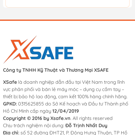
Công ty TNHH Kỹ Thuật và Thương Mại XSAFE
XSafe
là doanh nghiệp dẫn đầu tại Việt Nam trong lĩnh
vực phân phối và bán lẻ máy móc – dụng cụ cầm tay –
thiết bị bảo hộ lao động, cam kết 100% hàng chính hãng.
GPKD:
0315625855 do Sở Kế hoạch và Đầu tư Thành phố
Hồ Chí Minh cấp ngày
12/04/2019
Copyright © 2016 by Xsafe.vn
. All rights reserved
Chịu trách nghiệm nội dung:
Đỗ Trịnh Nhất Duy
Địa chỉ:
số 52 đường ĐHT21, P. Đông Hưng Thuận, TP Hồ