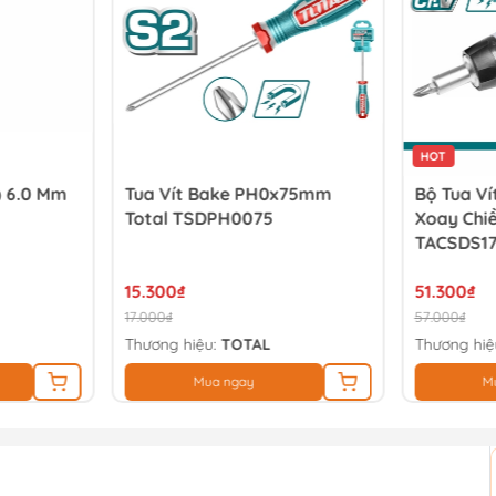
HOT
) 6.0 Mm
Tua Vít Bake PH0x75mm
Bộ Tua Ví
Total TSDPH0075
Xoay Chiề
TACSDS1
15.300₫
51.300₫
17.000₫
57.000₫
Thương hiệu:
TOTAL
Thương hiệ
Mua ngay
M