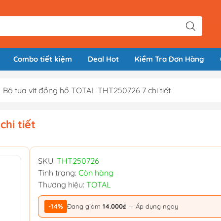
Combo tiết kiệm
Deal Hot
Kiểm Tra Đơn Hàng
Bộ tua vít đồng hồ TOTAL THT250726 7 chi tiết
hi tiết
SKU:
THT250726
Tình trạng:
Còn hàng
Thương hiệu:
TOTAL
-14%
Đang giảm
14.000₫
— Áp dụng ngay