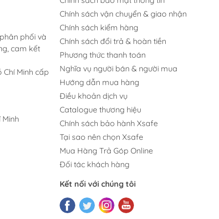
Chính sách vận chuyển & giao nhận
Chính sách kiểm hàng
 phân phối và
Chính sách đổi trả & hoàn tiền
ng, cam kết
Phương thức thanh toán
Nghĩa vụ người bán & người mua
 Chí Minh cấp
Hướng dẫn mua hàng
Điều khoản dịch vụ
Catalogue thương hiệu
 Minh
Chính sách bảo hành Xsafe
Tại sao nên chọn Xsafe
Mua Hàng Trả Góp Online
Đối tác khách hàng
Kết nối với chúng tôi