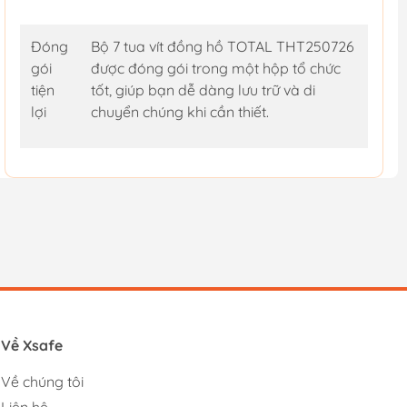
Đóng
Bộ 7 tua vít đồng hồ TOTAL THT250726
gói
được đóng gói trong một hộp tổ chức
tiện
tốt, giúp bạn dễ dàng lưu trữ và di
lợi
chuyển chúng khi cần thiết.
Về Xsafe
Về chúng tôi
Liên hệ