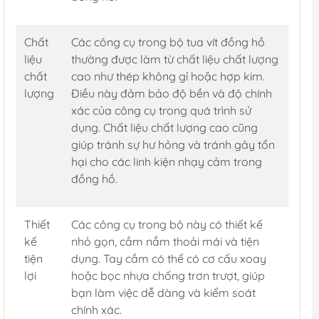
Chất
Các công cụ trong bộ tua vít đồng hồ
liệu
thường được làm từ chất liệu chất lượng
chất
cao như thép không gỉ hoặc hợp kim.
lượng
Điều này đảm bảo độ bền và độ chính
xác của công cụ trong quá trình sử
dụng. Chất liệu chất lượng cao cũng
giúp tránh sự hư hỏng và tránh gây tổn
hại cho các linh kiện nhạy cảm trong
đồng hồ.
Thiết
Các công cụ trong bộ này có thiết kế
kế
nhỏ gọn, cầm nắm thoải mái và tiện
tiện
dụng. Tay cầm có thể có cơ cấu xoay
lợi
hoặc bọc nhựa chống trơn trượt, giúp
bạn làm việc dễ dàng và kiểm soát
chính xác.