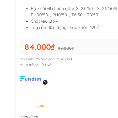
Bộ 7 cái vít chuẩn gồm: SL2.0*50，SL2.5*50SL
PH00*50，PH0*50，T6*50，T8*50.
Chất liệu CR-V.
Tay cầm tiện dụng, thoải mái - 120/T
84.000₫
98.000₫
(Giá trên đã bao gồm thuế VAT)
Mua trả sau 0 ₫ với
Giảm đến
50K
khi thanh toán qua Fundiin.
Xem thêm