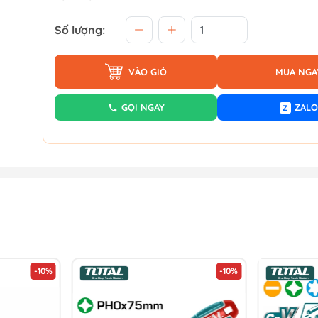
Số lượng:
VÀO GIỎ
MUA NGA
GỌI NGAY
ZALO
Z
-10%
-10%