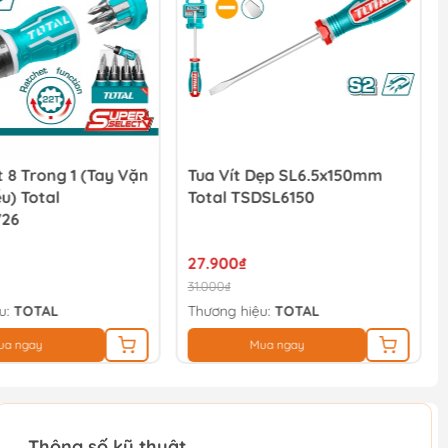
t 8 Trong 1 (tay Vặn
Tua Vít Dẹp SL6.5x150mm
u) Total
Total TSDSL6150
726
27.900₫
31.000₫
u:
TOTAL
Thương hiệu:
TOTAL
ua ngay
Mua ngay
Thông số kỹ thuật