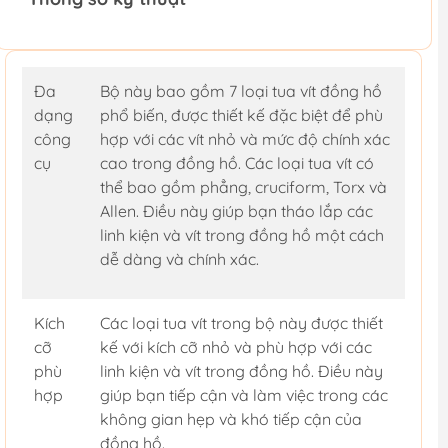
Đa
Bộ này bao gồm 7 loại tua vít đồng hồ
dạng
phổ biến, được thiết kế đặc biệt để phù
công
hợp với các vít nhỏ và mức độ chính xác
cụ
cao trong đồng hồ. Các loại tua vít có
thể bao gồm phẳng, cruciform, Torx và
Allen. Điều này giúp bạn tháo lắp các
linh kiện và vít trong đồng hồ một cách
dễ dàng và chính xác.
Kích
Các loại tua vít trong bộ này được thiết
cỡ
kế với kích cỡ nhỏ và phù hợp với các
phù
linh kiện và vít trong đồng hồ. Điều này
hợp
giúp bạn tiếp cận và làm việc trong các
không gian hẹp và khó tiếp cận của
đồng hồ.