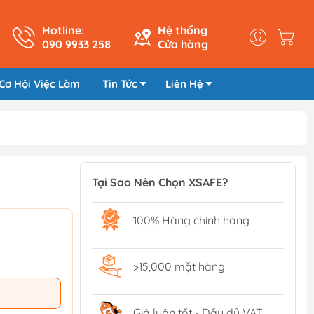
Hotline:
Hệ thống
090 9933 258
Cửa hàng
Cơ Hội Việc Làm
Tin Tức
Liên Hệ
Tại Sao Nên Chọn XSAFE?
100% Hàng chính hãng
>15,000 mặt hàng
Giá luôn tốt - Đầy đủ VAT