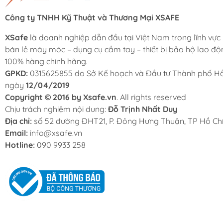
Công ty TNHH Kỹ Thuật và Thương Mại XSAFE
XSafe
là doanh nghiệp dẫn đầu tại Việt Nam trong lĩnh vực
bán lẻ máy móc – dụng cụ cầm tay – thiết bị bảo hộ lao độ
100% hàng chính hãng.
GPKD:
0315625855 do Sở Kế hoạch và Đầu tư Thành phố Hồ
ngày
12/04/2019
Copyright © 2016 by Xsafe.vn
. All rights reserved
Chịu trách nghiệm nội dung:
Đỗ Trịnh Nhất Duy
Địa chỉ:
số 52 đường ĐHT21, P. Đông Hưng Thuận, TP Hồ Chí
Email:
info@xsafe.vn
Hotline:
090 9933 258