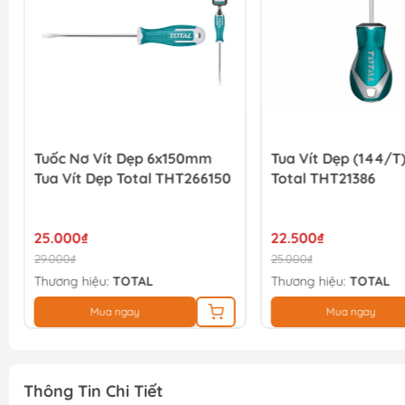
Tuốc Nơ Vít Dẹp 6x150mm
Tua Vít Dẹp (144/T
Tua Vít Dẹp Total THT266150
Total THT21386
25.000₫
22.500₫
29.000₫
25.000₫
Thương hiệu:
TOTAL
Thương hiệu:
TOTAL
Mua ngay
Mua ngay
Thông Tin Chi Tiết