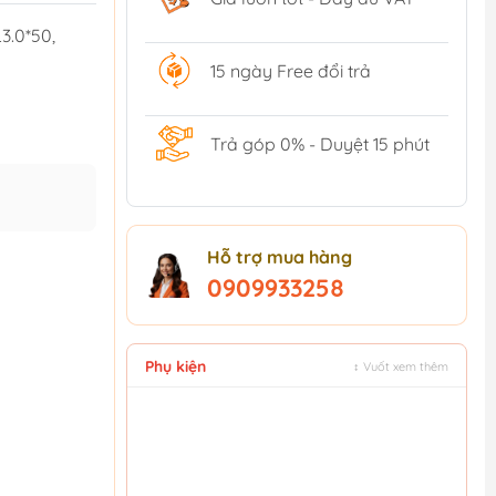
3.0*50,
15 ngày Free đổi trả
Trả góp 0% - Duyệt 15 phút
Hỗ trợ mua hàng
0909933258
Phụ kiện
↕ Vuốt xem thêm