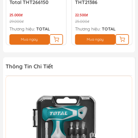
Total THT266150
THT21386
25.000₫
22.500₫
29.000₫
25.000₫
Thương hiệu:
TOTAL
Thương hiệu:
TOTAL
Mua ngay
Mua ngay
Thông Tin Chi Tiết