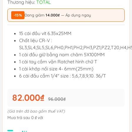
Thương hiệu:
TOTAL
-15%
Đang giảm
14.000₫
— Áp dụng ngay
15 cái đầu vít 6.35x25MM
Chất liệu CR-V :
SL3,SL4,SL5,SL6,PH0,PH1,PH2,PH3,PZ1,PZ2,T20,H4,H
1 cái đầu giữ bằng nam châm 5X100MM
1 cái tay cầm vặn Ratchet hình chữ T
1 cái khớp nối size 4- 6mm(25mm)
6 cái đầu cắm 1/4" size : 5,6,7,8,9,10. 36/T
82.000₫
96.000₫
(Giá trên đã bao gồm thuế VAT)
Mua trả sau 0 ₫ với