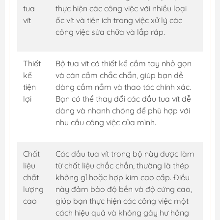
tua
thực hiện các công việc với nhiều loại
vít
ốc vít và tiện ích trong việc xử lý các
công việc sửa chữa và lắp ráp.
Thiết
Bộ tua vít có thiết kế cầm tay nhỏ gọn
kế
và cán cầm chắc chắn, giúp bạn dễ
tiện
dàng cầm nắm và thao tác chính xác.
lợi
Bạn có thể thay đổi các đầu tua vít dễ
dàng và nhanh chóng để phù hợp với
nhu cầu công việc của mình.
Chất
Các đầu tua vít trong bộ này được làm
liệu
từ chất liệu chắc chắn, thường là thép
chất
không gỉ hoặc hợp kim cao cấp. Điều
lượng
này đảm bảo độ bền và độ cứng cao,
cao
giúp bạn thực hiện các công việc một
cách hiệu quả và không gây hư hỏng