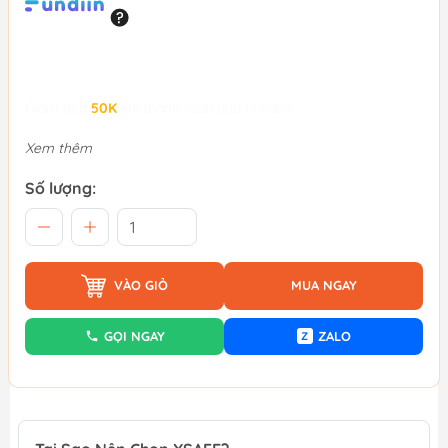
Giảm đến
50K
khi thanh toán qua Fundiin.
Xem thêm
Số lượng:
VÀO GIỎ
MUA NGAY
GỌI NGAY
ZALO
Z