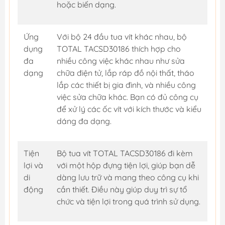
hoặc biến dạng.
Ứng
Với bộ 24 đầu tua vít khác nhau, bộ
dụng
TOTAL TACSD30186 thích hợp cho
đa
nhiều công việc khác nhau như sửa
dạng
chữa điện tử, lắp ráp đồ nội thất, tháo
lắp các thiết bị gia đình, và nhiều công
việc sửa chữa khác. Bạn có đủ công cụ
để xử lý các ốc vít với kích thước và kiểu
dáng đa dạng.
Tiện
Bộ tua vít TOTAL TACSD30186 đi kèm
lợi và
với một hộp đựng tiện lợi, giúp bạn dễ
di
dàng lưu trữ và mang theo công cụ khi
động
cần thiết. Điều này giúp duy trì sự tổ
chức và tiện lợi trong quá trình sử dụng.