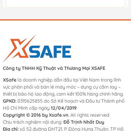
Công ty TNHH Kỹ Thuật và Thương Mại XSAFE
XSafe
là doanh nghiệp dẫn đầu tại Việt Nam trong lĩnh
vực phân phối và bán lẻ máy móc – dụng cụ cầm tay –
thiết bị bảo hộ lao động, cam kết 100% hàng chính hãng.
GPKD:
0315625855 do Sở Kế hoạch và Đầu tư Thành phố
Hồ Chí Minh cấp ngày
12/04/2019
Copyright © 2016 by Xsafe.vn
. All rights reserved
Chịu trách nghiệm nội dung:
Đỗ Trịnh Nhất Duy
Địa chỉ:
số 52 đường ĐHT21, P. Đông Hưng Thuận, TP Hồ