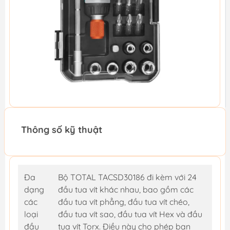
Thông số kỹ thuật
Đa
Bộ TOTAL TACSD30186 đi kèm với 24
dạng
đầu tua vít khác nhau, bao gồm các
các
đầu tua vít phẳng, đầu tua vít chéo,
loại
đầu tua vít sao, đầu tua vít Hex và đầu
đầu
tua vít Torx. Điều này cho phép bạn