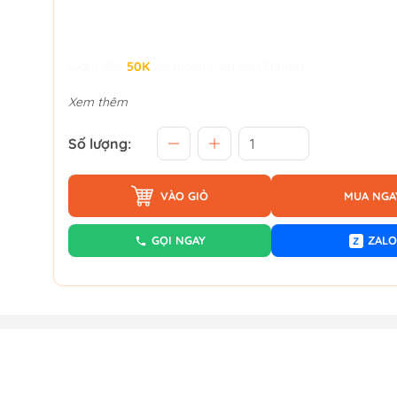
Giảm đến
50K
khi thanh toán qua Fundiin.
Xem thêm
Số lượng:
VÀO GIỎ
MUA NGA
GỌI NGAY
ZALO
Z