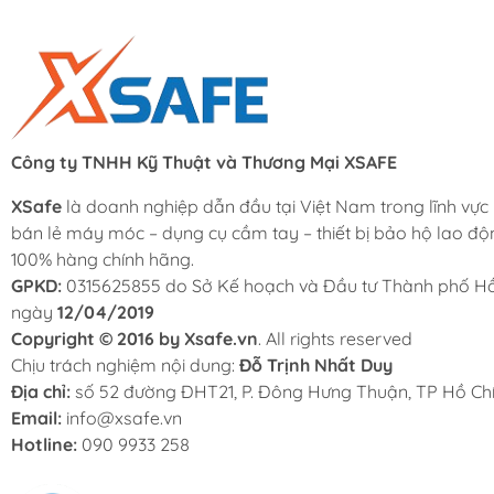
Công ty TNHH Kỹ Thuật và Thương Mại XSAFE
XSafe
là doanh nghiệp dẫn đầu tại Việt Nam trong lĩnh vực
bán lẻ máy móc – dụng cụ cầm tay – thiết bị bảo hộ lao độ
100% hàng chính hãng.
GPKD:
0315625855 do Sở Kế hoạch và Đầu tư Thành phố Hồ
ngày
12/04/2019
Copyright © 2016 by Xsafe.vn
. All rights reserved
Chịu trách nghiệm nội dung:
Đỗ Trịnh Nhất Duy
Địa chỉ:
số 52 đường ĐHT21, P. Đông Hưng Thuận, TP Hồ Chí
Email:
info@xsafe.vn
Hotline:
090 9933 258