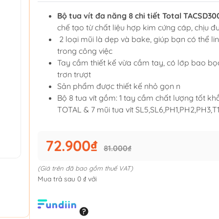
Bộ tua vít đa năng 8 chi tiết Total TACSD30
chế tạo từ chất liệu hợp kim cứng cáp, chịu đ
2 loại mũi là dẹp và bake, giúp bạn có thể li
trong công việc
Tay cầm thiết kế vừa cầm tay, có lớp bao b
trơn trượt
Sản phẩm được thiết kế nhỏ gọn n
Bộ 8 tua vít gồm: 1 tay cầm chất lượng tốt kh
TOTAL & 7 mũi tua vít SL5,SL6,PH1,PH2,PH3,T
72.900₫
81.000₫
(Giá trên đã bao gồm thuế VAT)
Mua trả sau 0 ₫ với