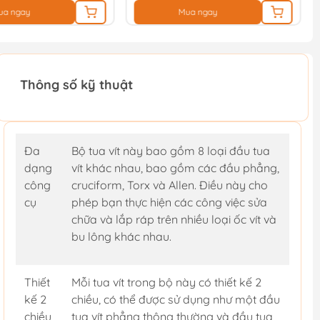
ua ngay
Mua ngay
Thông số kỹ thuật
Đa
Bộ tua vít này bao gồm 8 loại đầu tua
dạng
vít khác nhau, bao gồm các đầu phẳng,
công
cruciform, Torx và Allen. Điều này cho
cụ
phép bạn thực hiện các công việc sửa
chữa và lắp ráp trên nhiều loại ốc vít và
bu lông khác nhau.
Thiết
Mỗi tua vít trong bộ này có thiết kế 2
kế 2
chiều, có thể được sử dụng như một đầu
chiều
tua vít phẳng thông thường và đầu tua