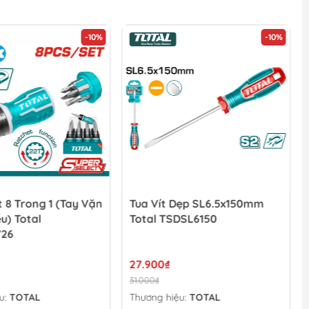
-10%
-10%
t 8 Trong 1 (tay Vặn
Tua Vít Dẹp SL6.5x150mm
u) Total
Total TSDSL6150
726
27.900₫
31.000₫
u:
TOTAL
Thương hiệu:
TOTAL