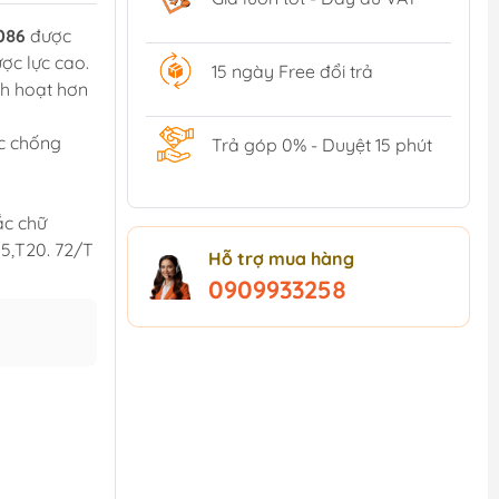
086
được
ược lực cao.
15 ngày Free đổi trả
nh hoạt hơn
ọc chống
Trả góp 0% - Duyệt 15 phút
ắc chữ
15,T20. 72/T
Hỗ trợ mua hàng
0909933258