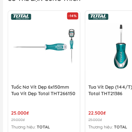
-14%
Tuốc Nơ Vít Dẹp 6x150mm
Tua Vít Dẹp (144/T
Tua Vít Dẹp Total THT266150
Total THT21386
25.000₫
22.500₫
29.000₫
25.000₫
Thương hiệu:
TOTAL
Thương hiệu:
TOTAL