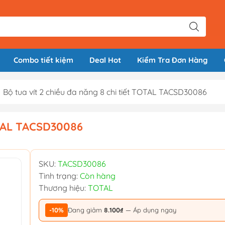
Combo tiết kiệm
Deal Hot
Kiểm Tra Đơn Hàng
Bộ tua vít 2 chiều đa năng 8 chi tiết TOTAL TACSD30086
TOTAL TACSD30086
SKU:
TACSD30086
Tình trạng:
Còn hàng
Thương hiệu:
TOTAL
-10%
Đang giảm
8.100₫
— Áp dụng ngay