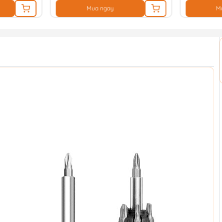
Mua ngay
M