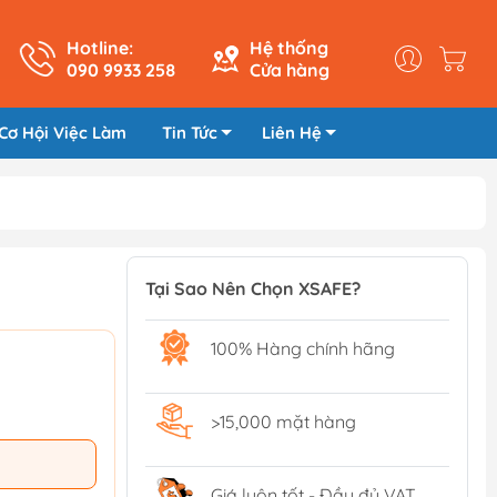
Hotline:
Hệ thống
090 9933 258
Cửa hàng
Cơ Hội Việc Làm
Tin Tức
Liên Hệ
Tại Sao Nên Chọn XSAFE?
100% Hàng chính hãng
>15,000 mặt hàng
Giá luôn tốt - Đầy đủ VAT