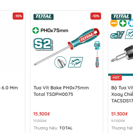
-10%
-10%
HOT
) 6.0 Mm
Tua Vít Bake PH0x75mm
Bộ Tua Ví
Total TSDPH0075
Xoay Chiề
TACSDS1
15.300₫
51.300₫
17.000₫
57.000₫
Thương hiệu:
TOTAL
Thương hiệ