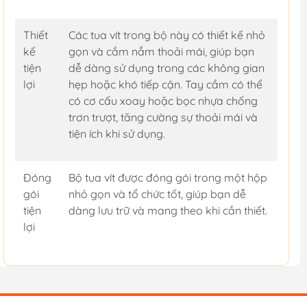
Thiết
Các tua vít trong bộ này có thiết kế nhỏ
kế
gọn và cầm nắm thoải mái, giúp bạn
tiện
dễ dàng sử dụng trong các không gian
lợi
hẹp hoặc khó tiếp cận. Tay cầm có thể
có cơ cấu xoay hoặc bọc nhựa chống
trơn trượt, tăng cường sự thoải mái và
tiện ích khi sử dụng.
Đóng
Bộ tua vít được đóng gói trong một hộp
gói
nhỏ gọn và tổ chức tốt, giúp bạn dễ
tiện
dàng lưu trữ và mang theo khi cần thiết.
lợi