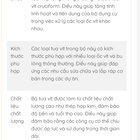
vít cruciform. Điều này giúp tăng tính
linh hoạt và tiện dụng của bộ dụng cụ
trong việc xử lý các loại ốc vít khác
nhau.
Kích
Các loại tua vít trong bộ này có kích
thước
thước phù hợp với nhiều loại ốc vít và bu
phù
lông thông thường. Điều này giúp đáp
hợp
ứng các nhu cầu sửa chữa và lắp ráp cơ
bản trong các dự án.
Chất
Bộ tua vít được làm từ chất liệu chất
liệu
lượng cao như thép hợp kim, đảm bảo
chất
độ bền và tuổi thọ cao. Điều này giúp
lượng
đảm bảo rằng các công cụ có thể chịu
được áp lực và sử dụng trong thời gian
dài.