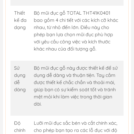
Thiết
Bộ mũi đục gỗ TOTAL THT41K0401
kế đa
bao gồm 4 chi tiết với các kích cỡ khác
dạng
nhau, từ nhỏ đến lớn. Điều này cho
phép bạn lựa chọn mũi đục phù hợp
với yêu cầu công việc và kích thước
khác nhau của đối tượng gỗ.
Sử
Bộ mũi đục gỗ này được thiết kế để sử
dụng
dụng dễ dàng và thuận tiện. Tay cầm
dễ
được thiết kế chắc chắn và thoải mái,
dàng
giúp bạn có sự kiểm soát tốt và tránh
mệt mỏi khi làm việc trong thời gian
dài.
Độ
Lưỡi mũi đục sắc bén và cắt chính xác,
chính
cho phép bạn tạo ra các lỗ đục với độ