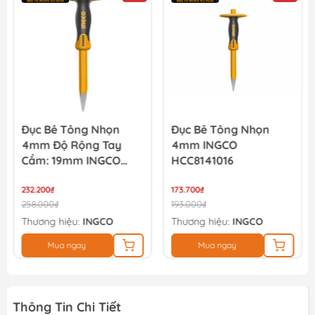
2.556.000₫
2.840.000₫
Đục Bê Tông Nhọn
Đục Bê Tông Nhọn
4mm Độ Rộng Tay
4mm INGCO
Cầm: 19mm INGCO
HCC8141016
HCC8141219
232.200₫
173.700₫
258.000₫
193.000₫
Thương hiệu:
INGCO
Thương hiệu:
INGCO
Mua ngay
Mua ngay
Thông Tin Chi Tiết