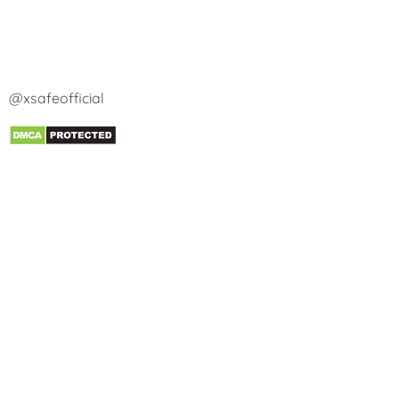
@xsafeofficial