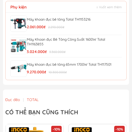
Phụ kiện
↕ Vuốt xem thêm
Máy khoan đục bê tông Total TH1153216
2.061.000₫
2.290.000₫
Máy Khoan đục Bê Tông Công Suất: 1600W Total
TH1163855
3.024.000₫
3.360.000₫
Máy khoan đục bê tông 65mm 1700W Total TH117501
9.270.000₫
10.300.000₫
Máy khoan đục bê tông 38mm 1600W Total TH116386
2.752.000₫
3.150.000₫
Đục đẽo
|
TOTAL
Máy khoan đục bê tông 38mm 1200W Total TH112386
CÓ THỂ BẠN CŨNG THÍCH
3.434.000₫
3.930.000₫
-10%
-10%
Máy khoan đục bê tông 36mm 1800W TOTAL TH118366