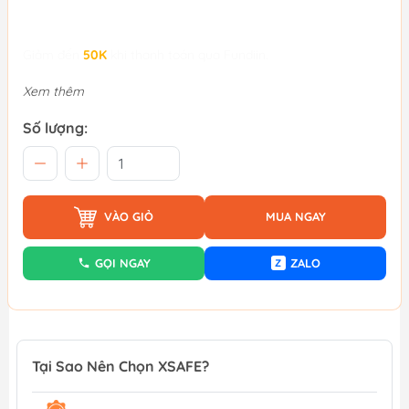
Giảm đến
50K
khi thanh toán qua Fundiin.
Xem thêm
Số lượng:
VÀO GIỎ
MUA NGAY
GỌI NGAY
ZALO
Z
Tại Sao Nên Chọn XSAFE?