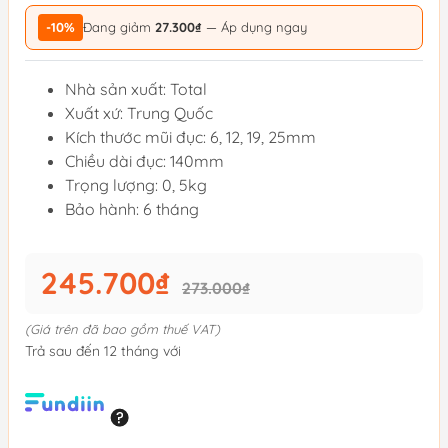
-10%
Đang giảm
27.300₫
— Áp dụng ngay
Nhà sản xuất: Total
Xuất xứ: Trung Quốc
Kích thước mũi đục: 6, 12, 19, 25mm
Chiều dài đục: 140mm
Trọng lượng: 0, 5kg
Bảo hành: 6 tháng
245.700₫
273.000₫
(Giá trên đã bao gồm thuế VAT)
Trả sau đến 12 tháng với