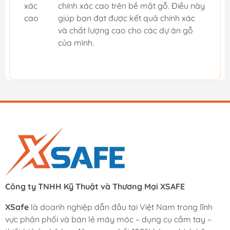
xác
chính xác cao trên bề mặt gỗ. Điều này
cao
giúp bạn đạt được kết quả chính xác
và chất lượng cao cho các dự án gỗ
của mình.
Công ty TNHH Kỹ Thuật và Thương Mại XSAFE
XSafe
là doanh nghiệp dẫn đầu tại Việt Nam trong lĩnh
vực phân phối và bán lẻ máy móc – dụng cụ cầm tay –