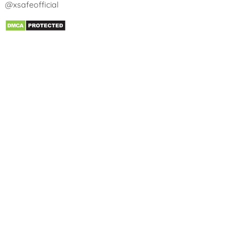
@xsafeofficial