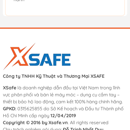
Công ty TNHH Kỹ Thuật và Thương Mại XSAFE
XSafe
là doanh nghiệp dẫn đầu tại Việt Nam trong lĩnh
vực phân phối và bán lẻ máy móc – dụng cụ cầm tay –
thiết bị bảo hộ lao động, cam kết 100% hàng chính hãng.
GPKD:
0315625855 do Sở Kế hoạch và Đầu tư Thành phố
Hồ Chí Minh cấp ngày
12/04/2019
Copyright © 2016 by Xsafe.vn
. All rights reserved
Chịu trách nghiệm nội dung:
Đỗ Trịnh Nhất Duy