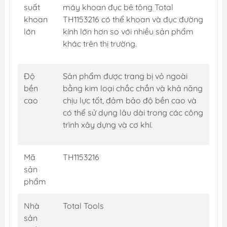
suất
máy khoan đục bê tông Total
khoan
TH1153216 có thể khoan và đục đường
lớn
kính lớn hơn so với nhiều sản phẩm
khác trên thị trường.
Độ
Sản phẩm được trang bị vỏ ngoài
bền
bằng kim loại chắc chắn và khả năng
cao
chịu lực tốt, đảm bảo độ bền cao và
có thể sử dụng lâu dài trong các công
trình xây dựng và cơ khí.
Mã
TH1153216
sản
phẩm
Nhà
Total Tools
sản