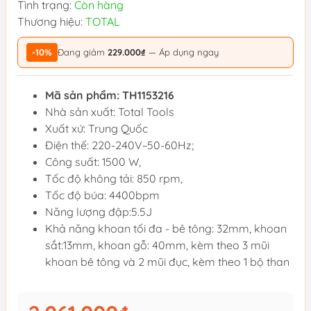
Tình trạng:
Còn hàng
Thương hiệu:
TOTAL
-10%
Đang giảm
229.000₫
— Áp dụng ngay
Mã sản phẩm: TH1153216
Nhà sản xuất: Total Tools
Xuất xứ: Trung Quốc
Điện thế: 220-240V~50-60Hz;
Công suất: 1500 W,
Tốc độ không tải: 850 rpm,
Tốc độ búa: 4400bpm
Năng lượng đập:5.5J
Khả năng khoan tối đa - bê tông: 32mm, khoan
sắt:13mm, khoan gỗ: 40mm, kèm theo 3 mũi
khoan bê tông và 2 mũi đục, kèm theo 1 bộ than