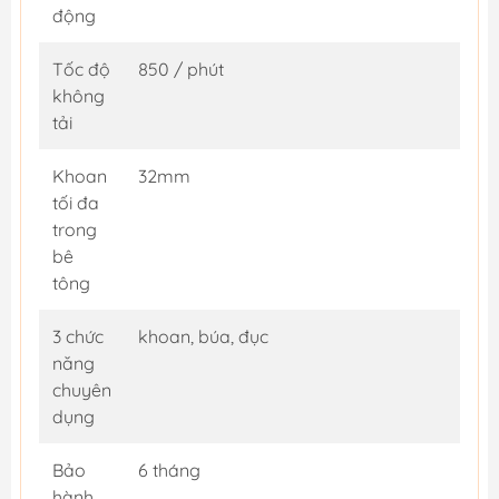
động
Tốc độ
850 / phút
không
tải
Khoan
32mm
tối đa
trong
bê
tông
3 chức
khoan, búa, đục
năng
chuyên
dụng
Bảo
6 tháng
hành