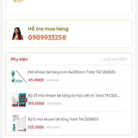
Hỗ trợ mua hàng
0909933258
Phụ kiện
↕ Vuốt xem thêm
Mũi khoan bê tông trơn 8x200mm Total TAC260820
45.000₫
50.000₫
Bộ 33 mũi khoan bê tông và mũi siết vít Total TACSDL...
315.000₫
350.000₫
Bộ 5 mũi khoan bê tông Total TACSD6055
125.100₫
139.000₫