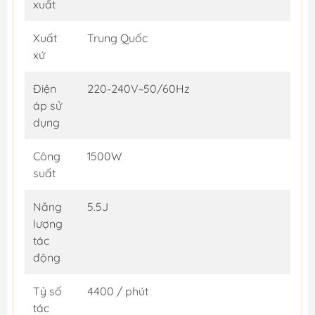
xuất
Xuất
Trung Quốc
xứ
Điện
220-240V~50/60Hz
áp sử
dụng
Công
1500W
suất
Năng
5.5J
lượng
tác
động
Tỷ số
4400 / phút
tác