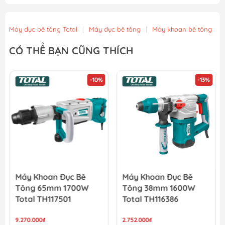
Bộ 12 mũi khoan bê tông Total TACSDL12206
293.400₫
326.000₫
Máy đục bê tông Total
|
Máy đục bê tông
|
Máy khoan bê tông
Mũi khoan bê tông 10x120mm Total TAC280120
CÓ THỂ BẠN CŨNG THÍCH
44.100₫
49.000₫
-10%
-13%
Mũi khoan bê tông 8x120mm Total TAC280812
32.400₫
36.000₫
Máy Khoan Đục Bê
Máy Khoan Đục Bê
Tông 65mm 1700W
Tông 38mm 1600W
Total TH117501
Total TH116386
9.270.000₫
2.752.000₫