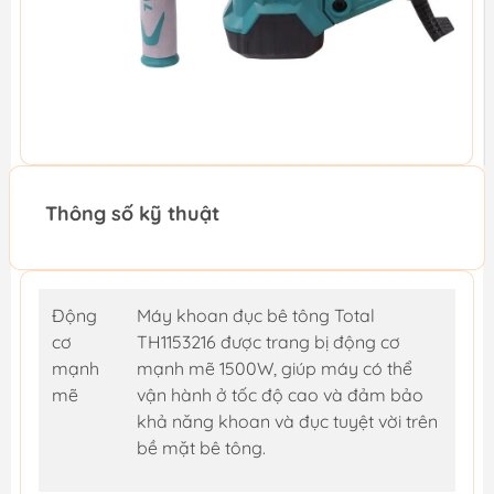
Thông số kỹ thuật
Động
Máy khoan đục bê tông Total
cơ
TH1153216 được trang bị động cơ
mạnh
mạnh mẽ 1500W, giúp máy có thể
mẽ
vận hành ở tốc độ cao và đảm bảo
khả năng khoan và đục tuyệt vời trên
bề mặt bê tông.