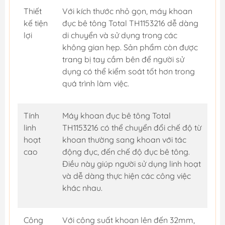
Thiết
Với kích thước nhỏ gọn, máy khoan
kế tiện
đục bê tông Total TH1153216 dễ dàng
lợi
di chuyển và sử dụng trong các
không gian hẹp. Sản phẩm còn được
trang bị tay cầm bên để người sử
dụng có thể kiểm soát tốt hơn trong
quá trình làm việc.
Tính
Máy khoan đục bê tông Total
linh
TH1153216 có thể chuyển đổi chế độ từ
hoạt
khoan thường sang khoan với tác
cao
động đục, đến chế độ đục bê tông.
Điều này giúp người sử dụng linh hoạt
và dễ dàng thực hiện các công việc
khác nhau.
Công
Với công suất khoan lên đến 32mm,