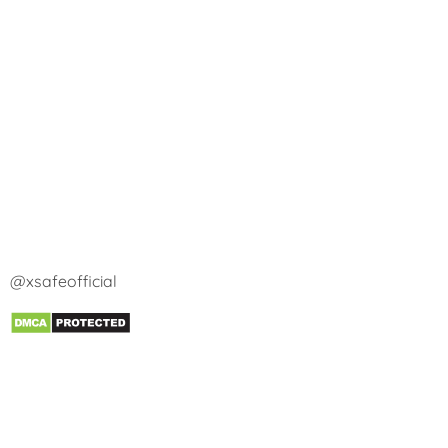
@xsafeofficial