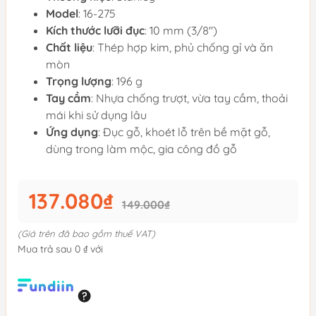
Model
: 16-275
Kích thước lưỡi đục
: 10 mm (3/8")
Chất liệu
: Thép hợp kim, phủ chống gỉ và ăn
mòn
Trọng lượng
: 196 g
Tay cầm
: Nhựa chống trượt, vừa tay cầm, thoải
mái khi sử dụng lâu
Ứng dụng
: Đục gỗ, khoét lỗ trên bề mặt gỗ,
dùng trong làm mộc, gia công đồ gỗ
137.080₫
149.000₫
(Giá trên đã bao gồm thuế VAT)
Mua trả sau 0 ₫ với