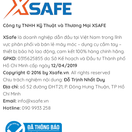
Công ty TNHH Kỹ Thuật và Thương Mại XSAFE
XSafe
là doanh nghiệp dẫn đầu tại Việt Nam trong lĩnh
vực phân phối và bán lẻ máy móc – dụng cụ cầm tay –
thiết bị bảo hộ lao động, cam kết 100% hàng chính hãng.
GPKD:
0315625855 do Sở Kế hoạch và Đầu tư Thành phố
Hồ Chí Minh cấp ngày
12/04/2019
Copyright © 2016 by Xsafe.vn
. All rights reserved
Chịu trách nghiệm nội dung:
Đỗ Trịnh Nhất Duy
Địa chỉ:
số 52 đường ĐHT21, P. Đông Hưng Thuận, TP Hồ
Chí Minh
Email:
info@xsafe.vn
Hotline:
090 9933 258