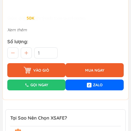
Giảm đến
50K
khi thanh toán qua Fundiin.
Xem thêm
Số lượng:
VÀO GIỎ
MUA NGAY
GỌI NGAY
ZALO
Z
Tại Sao Nên Chọn XSAFE?