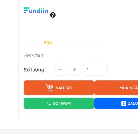
Giảm đến
50K
khi thanh toán qua Fundiin.
Xem thêm
Số lượng:
VÀO GIỎ
MUA NGA
GỌI NGAY
ZALO
Z