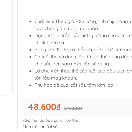
Chất liệu: Thép gió HSS cứng, tính chịu nóng,
cao, chống ăn mòn, mài mòn.
Dạng lưỡi lê trần, sắc nét lý tưởng cho việc c
chi tiết trên sắt.
Răng sân 12TPI, có thể cưa, cắt sắt (2.5-6mm)
Có tuổi thọ sử dụng lâu dài, có thể dùng dũa 
cho sắc bén sau nhiều lần sử dụng.
Là phụ kiện thay thế của lưỡi cưa đầu cưa lọ
tôn lắp máy khoan.
Phù hợp để cưa, cắt sắt, tấm kim loại.
48.600₫
54.000₫
(Giá trên đã bao gồm thuế VAT)
Mua trả sau 0 ₫ với