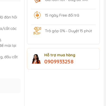
15 ngày Free đổi trả
 độ đàn hồi
ưa/cắt các
Trả góp 0% - Duyệt 15 phút
.
để mài lại
Hỗ trợ mua hàng
ng, đầu cắt
0909933258