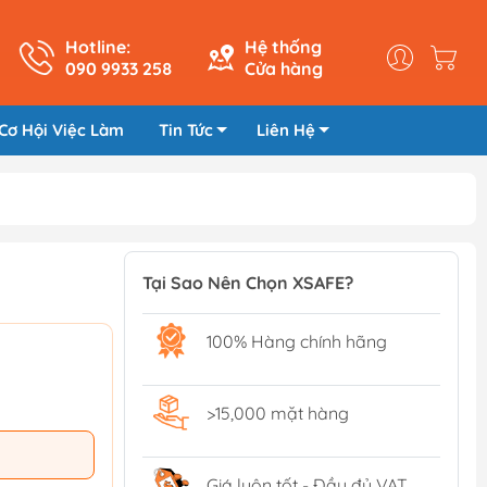
Hotline:
Hệ thống
090 9933 258
Cửa hàng
Cơ Hội Việc Làm
Tin Tức
Liên Hệ
Tại Sao Nên Chọn XSAFE?
100% Hàng chính hãng
>15,000 mặt hàng
Giá luôn tốt - Đầy đủ VAT