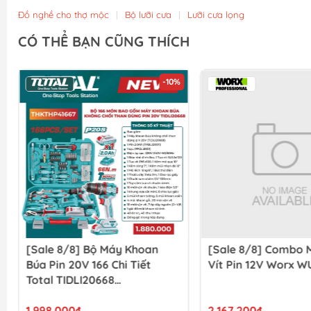
Đồ nghề cho thợ mộc
|
Bộ lưỡi cưa
|
Lưỡi cưa lọng
CÓ THỂ BẠN CŨNG THÍCH
-10%
[Sale 8/8] Bộ Máy Khoan
[Sale 8/8] Combo 
Búa Pin 20V 166 Chi Tiết
Vít Pin 12V Worx W
Total TIDLI20668
THKTHP41667
1.998.000₫
2.167.200₫