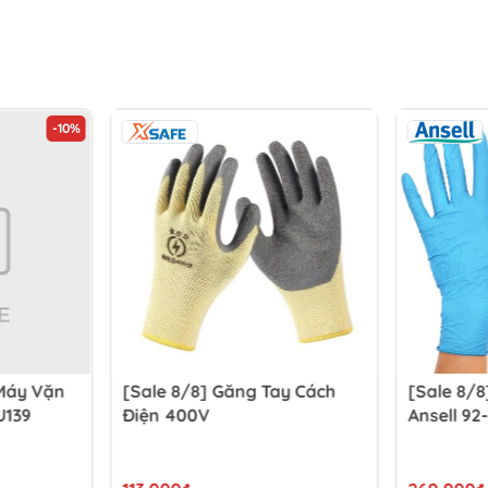
-10%
Máy Vặn
[Sale 8/8] Găng Tay Cách
[Sale 8/8
U139
Điện 400V
Ansell 92