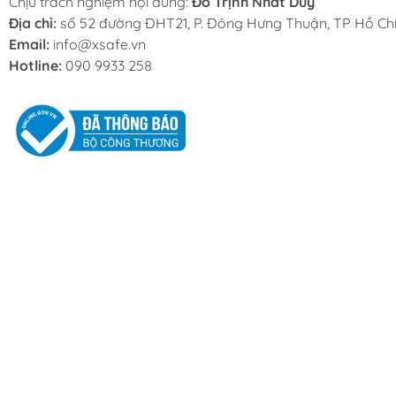
Chịu trách nghiệm nội dung:
Đỗ Trịnh Nhất Duy
Địa chỉ:
số 52 đường ĐHT21, P. Đông Hưng Thuận, TP Hồ Chí
Email:
info@xsafe.vn
Hotline:
090 9933 258