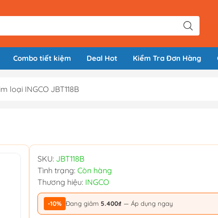
Combo tiết kiệm
Deal Hot
Kiểm Tra Đơn Hàng
kim loại INGCO JBT118B
SKU:
JBT118B
Tình trạng:
Còn hàng
Thương hiệu:
INGCO
-10%
Đang giảm
5.400₫
— Áp dụng ngay