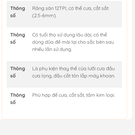
Thông
Răng sân 12TPI, có thể cưa, cắt sắt
số
(2.5-6mm).
Thông
Có tuổi thọ sử dụng lâu dài, có thể
số
dùng dũa để mài lại cho sắc bén sau
nhiều lần sử dụng.
Thông
Là phụ kiện thay thế của lưỡi cưa đầu
số
cưa lọng, đầu cắt tôn lắp máy khoan.
Thông
Phù hợp để cưa, cắt sắt, tấm kim loại.
số