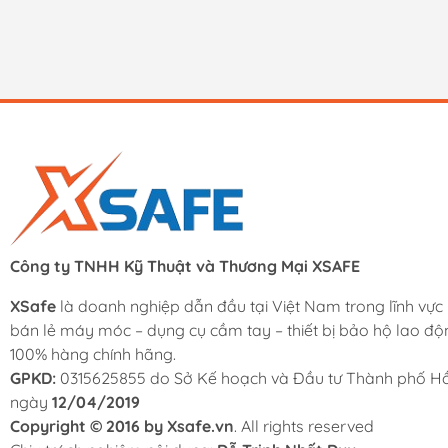
Công ty TNHH Kỹ Thuật và Thương Mại XSAFE
XSafe
là doanh nghiệp dẫn đầu tại Việt Nam trong lĩnh vực
bán lẻ máy móc – dụng cụ cầm tay – thiết bị bảo hộ lao độ
100% hàng chính hãng.
GPKD:
0315625855 do Sở Kế hoạch và Đầu tư Thành phố Hồ
ngày
12/04/2019
Copyright © 2016 by Xsafe.vn
. All rights reserved