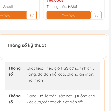
788.000₫
u:
Ansell
Thương hiệu:
HANS
ua ngay
Mua ngay
Thông số kỹ thuật
Thông
Chất liệu: Thép gió HSS cứng, tính chịu
số
nóng, độ đàn hồi cao, chống ăn mòn,
mài mòn.
Thông
Dạng lưỡi lê trần, sắc nét lý tưởng cho
số
việc cưa/cắt các chi tiết trên sắt.