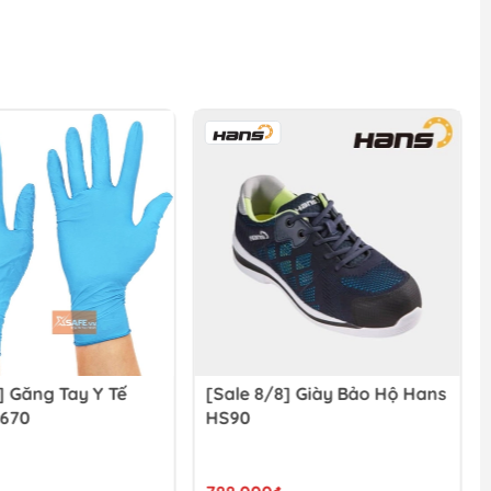
] Găng Tay Y Tế
[Sale 8/8] Giày Bảo Hộ Hans
-670
HS90