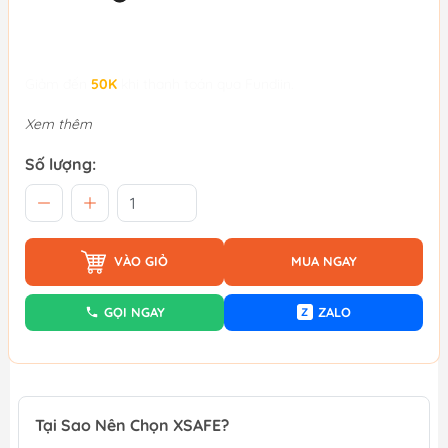
Giảm đến
50K
khi thanh toán qua Fundiin.
Xem thêm
Số lượng:
VÀO GIỎ
MUA NGAY
GỌI NGAY
ZALO
Z
Tại Sao Nên Chọn XSAFE?