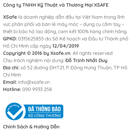
Công ty TNHH Kỹ Thuật và Thương Mại XSAFE
XSafe
là doanh nghiệp dẫn đầu tại Việt Nam trong lĩnh
vực phân phối và bán lẻ máy móc – dụng cụ cầm tay –
thiết bị bảo hộ lao động, cam kết 100% hàng chính hãng.
GPKD:
0315625855 do Sở Kế hoạch và Đầu tư Thành phố
Hồ Chí Minh cấp ngày
12/04/2019
Copyright © 2016 by Xsafe.vn
. All rights reserved
Chịu trách nghiệm nội dung:
Đỗ Trịnh Nhất Duy
Địa chỉ:
số 52 đường ĐHT21, P. Đông Hưng Thuận, TP Hồ
Chí Minh
Email:
info@xsafe.vn
Hotline:
090 9933 258
Chính Sách & Hướng Dẫn