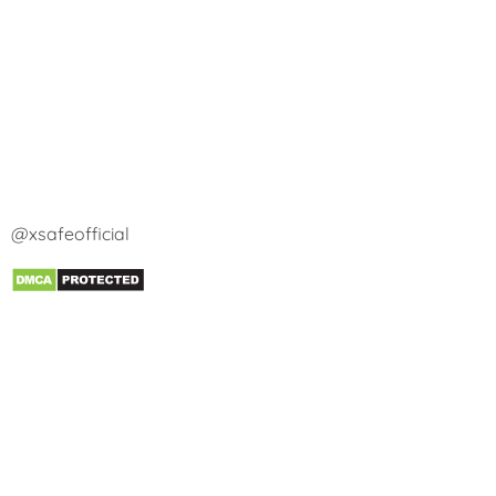
@xsafeofficial