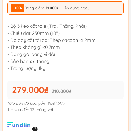
-10%
Đang giảm
31.000₫
— Áp dụng ngay
- Bộ 3 kéo cắt tole (Trái, Thẳng, Phải)
- Chiều dài: 250mm (10'')
- Độ dày cắt tối đa: Thép cacbon ≤1,2mm
- Thép không gỉ ≤0,7mm
- Đóng gói bằng vỉ đôi
- Bảo hành: 6 tháng
- Trọng lượng: 1kg
279.000₫
310.000₫
(Giá trên đã bao gồm thuế VAT)
Trả sau đến 12 tháng với