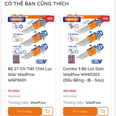
CÓ THỂ BẠN CŨNG THÍCH
-10%
-10%
Bộ 27 Chi Tiết Chìa Lục
Combo 3 Bộ Lục Giác
Giác WadFow
Wadfow WHK5203
WGP8A01
(Đầu Bằng - Bi - Sao)
99.000₫
288.000₫
110.000₫
320.000₫
Thương hiệu:
WadFow
Thương hiệu:
WadFow
Mua ngay
Mua ngay