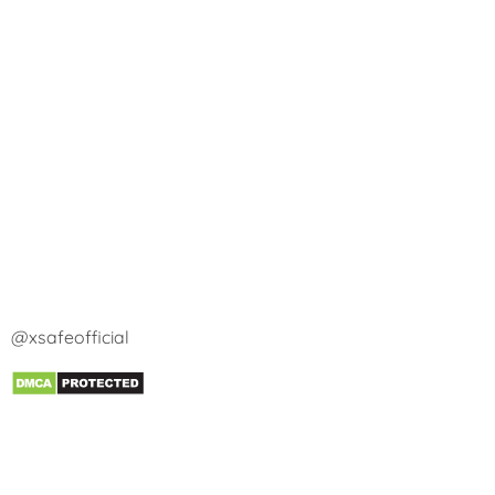
@xsafeofficial