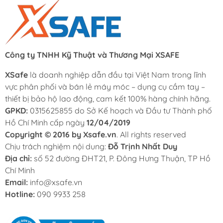
Công ty TNHH Kỹ Thuật và Thương Mại XSAFE
XSafe
là doanh nghiệp dẫn đầu tại Việt Nam trong lĩnh
vực phân phối và bán lẻ máy móc – dụng cụ cầm tay –
thiết bị bảo hộ lao động, cam kết 100% hàng chính hãng.
GPKD:
0315625855 do Sở Kế hoạch và Đầu tư Thành phố
Hồ Chí Minh cấp ngày
12/04/2019
Copyright © 2016 by Xsafe.vn
. All rights reserved
Chịu trách nghiệm nội dung:
Đỗ Trịnh Nhất Duy
Địa chỉ:
số 52 đường ĐHT21, P. Đông Hưng Thuận, TP Hồ
Chí Minh
Email:
info@xsafe.vn
Hotline:
090 9933 258