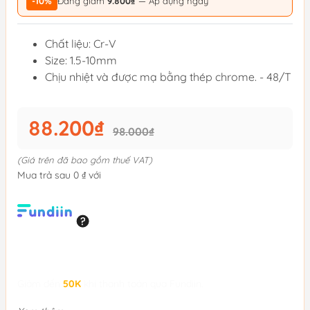
-10%
Đang giảm
9.800₫
— Áp dụng ngay
Chất liệu: Cr-V
Size: 1.5-10mm
Chịu nhiệt và được mạ bằng thép chrome. - 48/T
88.200₫
98.000₫
(Giá trên đã bao gồm thuế VAT)
Mua trả sau 0 ₫ với
Giảm đến
50K
khi thanh toán qua Fundiin.