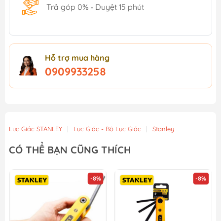
Trả góp 0% - Duyệt 15 phút
Hỗ trợ mua hàng
0909933258
Lục Giác STANLEY
|
Lục Giác - Bộ Lục Giác
|
Stanley
CÓ THỂ BẠN CŨNG THÍCH
-8%
-8%