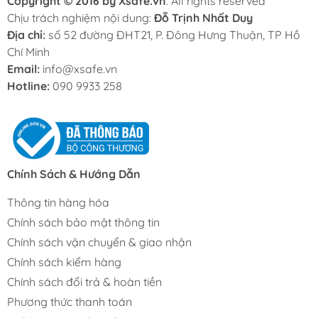
Copyright © 2016 by Xsafe.vn
. All rights reserved
Chịu trách nghiệm nội dung:
Đỗ Trịnh Nhất Duy
Địa chỉ:
số 52 đường ĐHT21, P. Đông Hưng Thuận, TP Hồ
Chí Minh
Email:
info@xsafe.vn
Hotline:
090 9933 258
Chính Sách & Hướng Dẫn
Thông tin hàng hóa
Chính sách bảo mật thông tin
Chính sách vận chuyển & giao nhận
Chính sách kiểm hàng
Chính sách đổi trả & hoàn tiền
Phương thức thanh toán