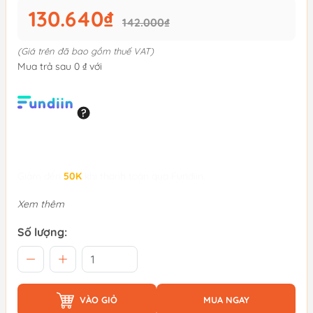
130.640₫
142.000₫
(Giá trên đã bao gồm thuế VAT)
Mua trả sau 0 ₫ với
Giảm đến
50K
khi thanh toán qua Fundiin.
Xem thêm
Số lượng:
VÀO GIỎ
MUA NGAY