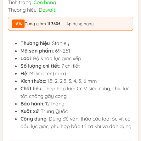
Tình trạng:
Còn hàng
Thương hiệu:
Dewalt
-8%
Đang giảm
11.360₫
— Áp dụng ngay
Thương hiệu
: Stanley
Mã sản phẩm
: 69-261
Loại
: Bộ khóa lục giác xếp
Số lượng chi tiết
: 7 chi tiết
Hệ
: Millimeter (mm)
Kích thước
: 1.5, 2, 2.5, 3, 4, 5, 6 mm
Chất liệu
: Thép hợp kim Cr-V siêu cứng, chịu lực
tốt, chống gãy cong
Bảo hành
: 12 tháng
Xuất xứ
: Trung Quốc
Công dụng
: Dùng để vặn, tháo các loại ốc vít có
đầu lục giác, phù hợp bảo trì cơ khí và dân dụng