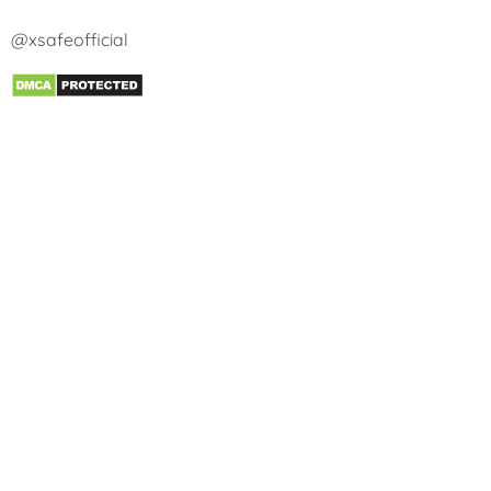
@xsafeofficial