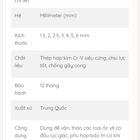
chi tiết
Hệ
Millimeter (mm)
Kích
1.5, 2, 2.5, 3, 4, 5, 6 mm
thước
Chất
Thép hợp kim Cr-V siêu cứng, chịu lực
liệu
tốt, chống gãy cong
Bảo
12 tháng
hành
Xuất xứ
Trung Quốc
Công
Dùng để vặn, tháo các loại ốc vít có
dụng
đầu lục giác, phù hợp bảo trì cơ khí