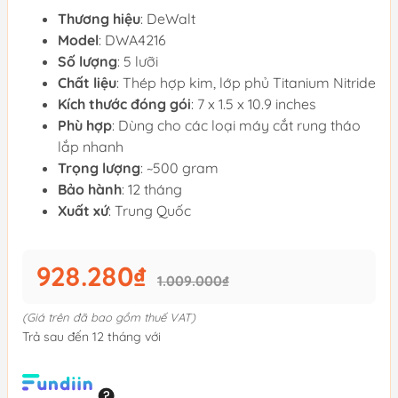
Thương hiệu
: DeWalt
Model
: DWA4216
Số lượng
: 5 lưỡi
Chất liệu
: Thép hợp kim, lớp phủ Titanium Nitride
Kích thước đóng gói
: 7 x 1.5 x 10.9 inches
Phù hợp
: Dùng cho các loại máy cắt rung tháo
lắp nhanh
Trọng lượng
: ~500 gram
Bảo hành
: 12 tháng
Xuất xứ
: Trung Quốc
928.280₫
1.009.000₫
(Giá trên đã bao gồm thuế VAT)
Trả sau đến 12 tháng với