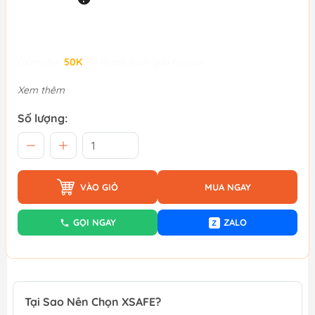
Giảm đến
50K
khi thanh toán qua Fundiin.
Xem thêm
Số lượng:
VÀO GIỎ
MUA NGAY
GỌI NGAY
ZALO
Z
Tại Sao Nên Chọn XSAFE?