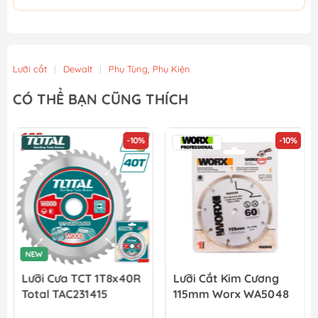
Lưỡi cắt
|
Dewalt
|
Phụ Tùng, Phụ Kiện
CÓ THỂ BẠN CŨNG THÍCH
-10%
-10%
NEW
Lưỡi Cưa TCT 1T8x40R
Lưỡi Cắt Kim Cương
Total TAC231415
115mm Worx WA5048