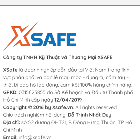
Công ty TNHH Kỹ Thuật và Thương Mại XSAFE
XSafe
là doanh nghiệp dẫn đầu tại Việt Nam trong lĩnh
vực phân phối và bán lẻ máy móc – dụng cụ cầm tay –
thiết bị bảo hộ lao động, cam kết 100% hàng chính hãng.
GPKD:
0315625855 do Sở Kế hoạch và Đầu tư Thành phố
Hồ Chí Minh cấp ngày
12/04/2019
Copyright © 2016 by Xsafe.vn
. All rights reserved
Chịu trách nghiệm nội dung:
Đỗ Trịnh Nhất Duy
Địa chỉ:
số 52 đường ĐHT21, P. Đông Hưng Thuận, TP Hồ
Chí Minh
Email:
info@xsafe.vn