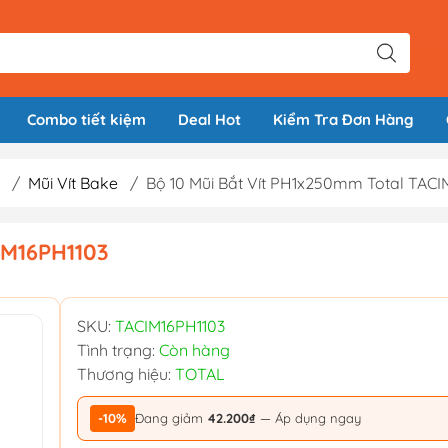
Combo tiết kiệm
Deal Hot
Kiểm Tra Đơn Hàng
/
Mũi Vít Bake
/
Bộ 10 Mũi Bắt Vít PH1x250mm Total TACI
IM16PH1103
SKU:
TACIM16PH1103
Tình trạng:
Còn hàng
Thương hiệu:
TOTAL
-10%
Đang giảm
42.200₫
— Áp dụng ngay