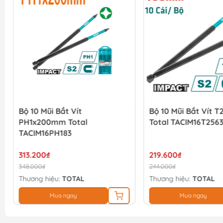
Bộ 10 Mũi Bắt Vít
Bộ 10 Mũi Bắt Vít 
PH1x200mm Total
Total TACIM16T256
TACIM16PH183
313.200₫
219.600₫
348.000₫
244.000₫
Thương hiệu:
TOTAL
Thương hiệu:
TOTAL
Mua ngay
Mua ngay