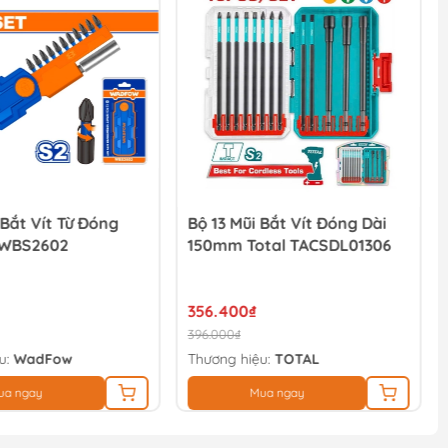
 Bắt Vít Từ Đóng
Bộ 13 Mũi Bắt Vít Đóng Dài
WBS2602
150mm Total TACSDL01306
356.400₫
396.000₫
u:
WadFow
Thương hiệu:
TOTAL
ua ngay
Mua ngay