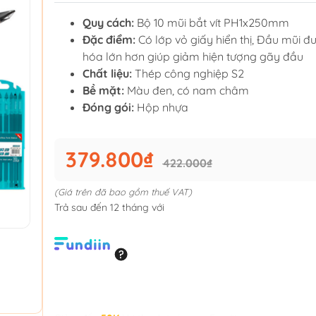
Quy cách:
Bộ 10 mũi bắt vít PH1x250mm
Đặc điểm:
Có lớp vỏ giấy hiển thị, Đầu mũi đư
hóa lớn hơn giúp giảm hiện tượng gãy đầu
Chất liệu:
Thép công nghiệp S2
Bề mặt:
Màu đen, có nam châm
Đóng gói:
Hộp nhựa
379.800₫
422.000₫
(Giá trên đã bao gồm thuế VAT)
Trả sau đến 12 tháng với