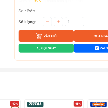
Giảm đến
50K
khi thanh toán qua Fundiin.
Xem thêm
Số lượng:
VÀO GIỎ
MUA NGA
GỌI NGAY
ZALO
Z
-10%
-13%