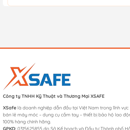
Công ty TNHH Kỹ Thuật và Thương Mại XSAFE
XSafe
là doanh nghiệp dẫn đầu tại Việt Nam trong lĩnh vực
bán lẻ máy móc – dụng cụ cầm tay – thiết bị bảo hộ lao độ
100% hàng chính hãng.
GPKD:
0315625855 do Sở Kế hoạch và Đầu tư Thành phố Hồ