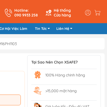
Hotline:
Hệ thống
090 9933 258
Cửa hàng
Cơ Hội Việc Làm
Tin Tức
Liên Hệ
M16PH1103
Tại Sao Nên Chọn XSAFE?
100% Hàng chính hãng
>15,000 mặt hàng
Giá luôn tốt - Đầy đủ VAT