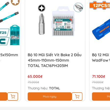
T25x150mm
Bộ 10 Mũi Siết Vít Bake 2 Đầu
Bộ 12 Mũi
3
45mm-110mm-150mm
WadFow 
TOTAL TAC16PH203IM
65.000₫
71.100₫
75.000₫
79.000₫
Thương hiệu:
TOTAL
Thương hiệ
Mua ngay
M