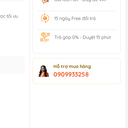
ợc tối ưu
15 ngày Free đổi trả
Trả góp 0% - Duyệt 15 phút
Hỗ trợ mua hàng
0909933258