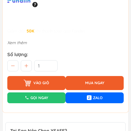
Giảm đến
50K
khi thanh toán qua Fundiin.
Xem thêm
Số lượng:
VÀO GIỎ
MUA NGAY
GỌI NGAY
ZALO
Z
Tại Sao Nên Chọn XSAFE?