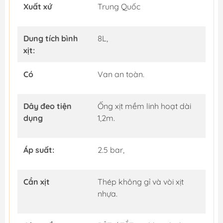
Xuất xứ
Trung Quốc
Dung tích bình
8L,
xịt:
Có
Van an toàn.
Dây đeo tiện
Ống xịt mềm linh hoạt dài
dụng
1,2m.
Áp suất:
2.5 bar,
Cần xịt
Thép không gỉ và vòi xịt
nhựa.