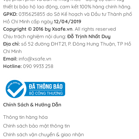
thiết bị bảo hộ lao động, cam kết 100% hàng chính hãng.
GPKD:
0315625855 do Sở Kế hoạch và Đầu tư Thành phố
Hồ Chí Minh cấp ngày
12/04/2019
Copyright © 2016 by Xsafe.vn
. All rights reserved
Chịu trách nghiệm nội dung:
Đỗ Trịnh Nhất Duy
Địa chỉ:
số 52 đường ĐHT21, P. Đông Hưng Thuận, TP Hồ
Chí Minh
Email:
info@xsafe.vn
Hotline:
090 9933 258
Chính Sách & Hướng Dẫn
Thông tin hàng hóa
Chính sách bảo mật thông tin
Chính sách vận chuyển & giao nhận