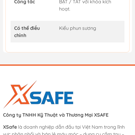
Công tắc
BẬT / TẮT với khóa kích
hoạt.
Có thể điều
Kiểu phun sương
chỉnh
Công ty TNHH Kỹ Thuật và Thương Mại XSAFE
XSafe
là doanh nghiệp dẫn đầu tại Việt Nam trong lĩnh
vực phân phối và bán lẻ máy móc – dụng cụ cầm tay –