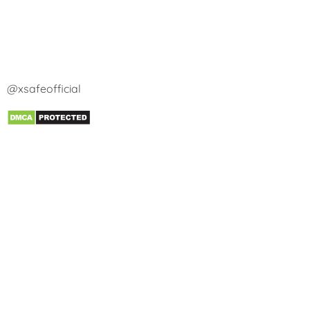
@xsafeofficial