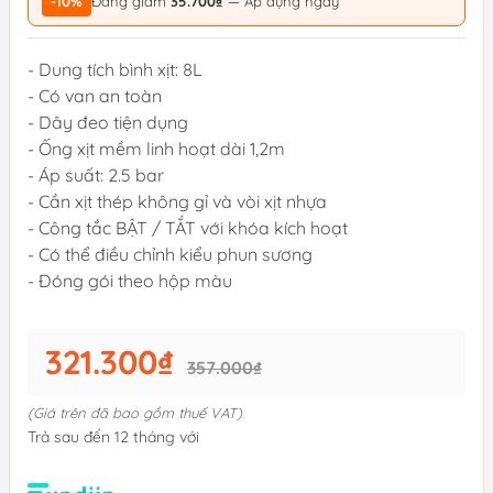
-10%
Đang giảm
35.700₫
— Áp dụng ngay
- Dung tích bình xịt: 8L
- Có van an toàn
- Dây đeo tiện dụng
- Ống xịt mềm linh hoạt dài 1,2m
- Áp suất: 2.5 bar
- Cần xịt thép không gỉ và vòi xịt nhựa
- Công tắc BẬT / TẮT với khóa kích hoạt
- Có thể điều chỉnh kiểu phun sương
- Đóng gói theo hộp màu
321.300₫
357.000₫
(Giá trên đã bao gồm thuế VAT)
Trả sau đến 12 tháng với