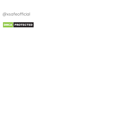
@xsafeofficial