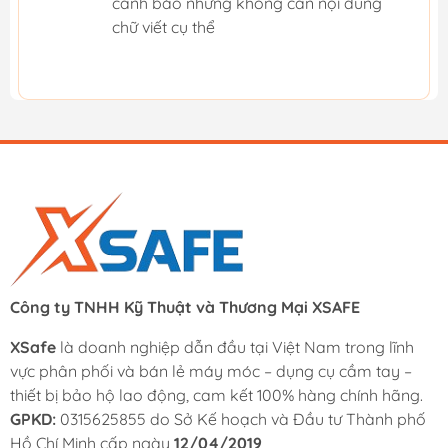
cảnh báo nhưng không cần nội dung
chữ viết cụ thể
Công ty TNHH Kỹ Thuật và Thương Mại XSAFE
XSafe
là doanh nghiệp dẫn đầu tại Việt Nam trong lĩnh
vực phân phối và bán lẻ máy móc – dụng cụ cầm tay –
thiết bị bảo hộ lao động, cam kết 100% hàng chính hãng.
GPKD:
0315625855 do Sở Kế hoạch và Đầu tư Thành phố
Hồ Chí Minh cấp ngày
12/04/2019