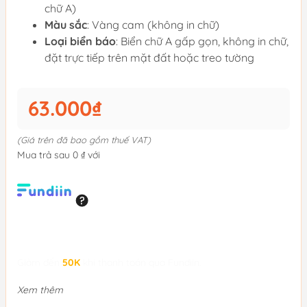
chữ A)
Màu sắc
: Vàng cam (không in chữ)
Loại biển báo
: Biển chữ A gấp gọn, không in chữ,
đặt trực tiếp trên mặt đất hoặc treo tường
63.000₫
(Giá trên đã bao gồm thuế VAT)
Mua trả sau 0 ₫ với
Giảm đến
50K
khi thanh toán qua Fundiin.
Xem thêm