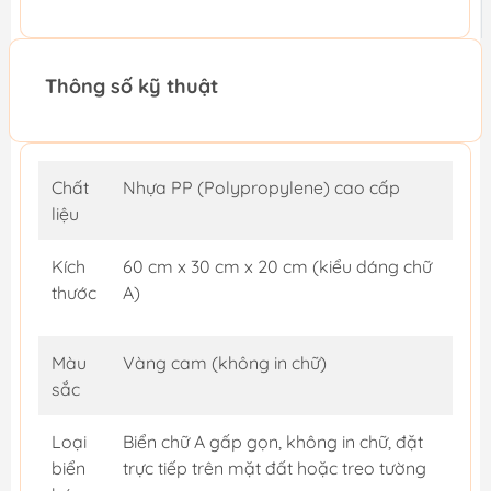
Thông số kỹ thuật
Chất
Nhựa PP (Polypropylene) cao cấp
liệu
Kích
60 cm x 30 cm x 20 cm (kiểu dáng chữ
thước
A)
Màu
Vàng cam (không in chữ)
sắc
Loại
Biển chữ A gấp gọn, không in chữ, đặt
biển
trực tiếp trên mặt đất hoặc treo tường