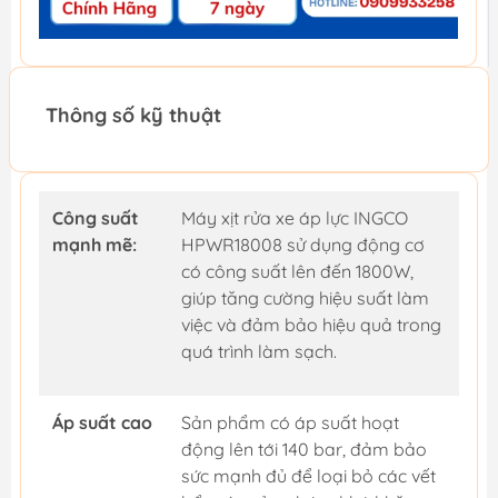
Thông số kỹ thuật
Công suất
Máy xịt rửa xe áp lực INGCO
mạnh mẽ:
HPWR18008 sử dụng động cơ
có công suất lên đến 1800W,
giúp tăng cường hiệu suất làm
việc và đảm bảo hiệu quả trong
quá trình làm sạch.
Áp suất cao
Sản phẩm có áp suất hoạt
động lên tới 140 bar, đảm bảo
sức mạnh đủ để loại bỏ các vết