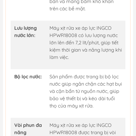
bẩn và mảng bám khó khăn
trên các bề mặt.
Lưu lượng
Máy xịt rửa xe áp lực INGCO
nước lớn:
HPWR18008 có lưu lượng nước
lớn lên đến 7,2 lít/phút, giúp tiết
kiệm thời gian và năng lượng khi
làm việc.
Bộ lọc nước:
Sản phẩm được trang bị bộ lọc
nước giúp ngăn chặn các hạt bụi
và cặn bẩn từ nguồn nước, giúp
bảo vệ thiết bị và kéo dài tuổi
thọ của máy xịt rửa.
Vòi phun đa
Máy xịt rửa xe áp lực INGCO
năng
HPWR18008 được trang bị vòi