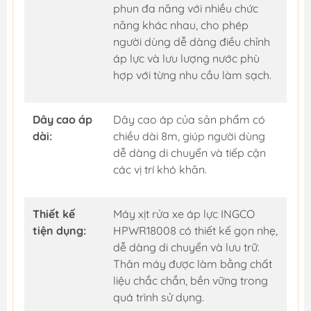
phun đa năng với nhiều chức
năng khác nhau, cho phép
người dùng dễ dàng điều chỉnh
áp lực và lưu lượng nước phù
hợp với từng nhu cầu làm sạch.
Dây cao áp
Dây cao áp của sản phẩm có
dài:
chiều dài 8m, giúp người dùng
dễ dàng di chuyển và tiếp cận
các vị trí khó khăn.
Thiết kế
Máy xịt rửa xe áp lực INGCO
tiện dụng:
HPWR18008 có thiết kế gọn nhẹ,
dễ dàng di chuyển và lưu trữ.
Thân máy được làm bằng chất
liệu chắc chắn, bền vững trong
quá trình sử dụng.