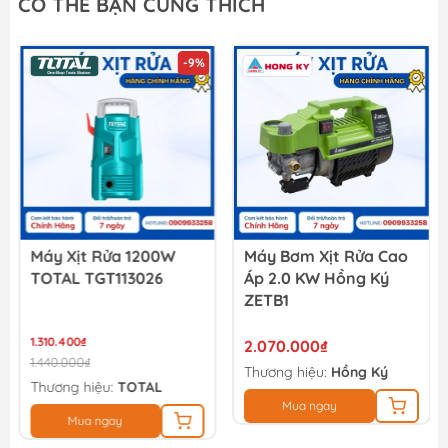
CÓ THỂ BẠN CŨNG THÍCH
261.900₫
291.000₫
-9%
Bộ 5 đầu nối nhanh máy xịt rửa INGCO HHCS05122
49.500₫
55.000₫
Máy Xịt Rửa 1200W
Máy Bơm Xịt Rửa Cao
TOTAL TGT113026
Áp 2.0 KW Hồng Ký
ZETB1
1.310.400₫
2.070.000₫
1.440.000₫
Thương hiệu:
Hồng Ký
Thương hiệu:
TOTAL
Mua ngay
Mua ngay