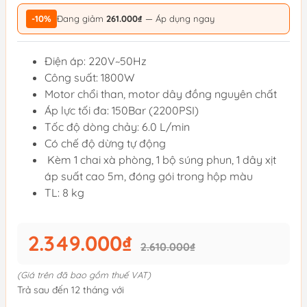
-10%
Đang giảm
261.000₫
— Áp dụng ngay
Điện áp: 220V~50Hz
Công suất: 1800W
Motor chổi than, motor dây đồng nguyên chất
Áp lực tối đa: 150Bar (2200PSI)
Tốc độ dòng chảy: 6.0 L/min
Có chế độ dừng tự động
Kèm 1 chai xà phòng, 1 bộ súng phun, 1 dây xịt
áp suất cao 5m, đóng gói trong hộp màu
TL: 8 kg
2.349.000₫
2.610.000₫
(Giá trên đã bao gồm thuế VAT)
Trả sau đến 12 tháng với