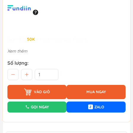
Giảm đến
50K
khi thanh toán qua Fundiin.
Xem thêm
Số lượng:
VÀO GIỎ
MUA NGAY
GỌI NGAY
ZALO
Z