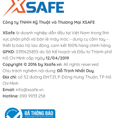
Công ty TNHH Kỹ Thuật và Thương Mại XSAFE
XSafe
là doanh nghiệp dẫn đầu tại Việt Nam trong lĩnh
vực phân phối và bán lẻ máy móc – dụng cụ cầm tay –
thiết bị bảo hộ lao động, cam kết 100% hàng chính hãng.
GPKD:
0315625855 do Sở Kế hoạch và Đầu tư Thành phố
Hồ Chí Minh cấp ngày
12/04/2019
Copyright © 2016 by Xsafe.vn
. All rights reserved
Chịu trách nghiệm nội dung:
Đỗ Trịnh Nhất Duy
Địa chỉ:
số 52 đường ĐHT21, P. Đông Hưng Thuận, TP Hồ
Chí Minh
Email:
info@xsafe.vn
Hotline:
090 9933 258