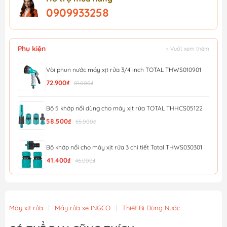
0909933258
Phụ kiện
↕ Vuốt xem thêm
Vòi phun nước máy xịt rửa 3/4 inch TOTAL THWS010901
72.900₫
81.000₫
Bộ 5 khớp nối dùng cho máy xịt rửa TOTAL THHCS05122
58.500₫
65.000₫
Bộ khớp nối cho máy xịt rửa 3 chi tiết Total THWS030301
41.400₫
46.000₫
Bàn Chải Hồ Bơi Total TPB30160
274.500₫
305.000₫
Máy xịt rửa
|
Máy rửa xe INGCO
|
Thiết Bị Dùng Nước
Bộ 2 vòi phun xịt nước TOTAL THWSK0201