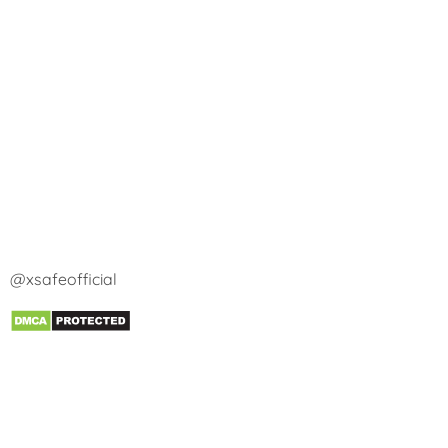
@xsafeofficial