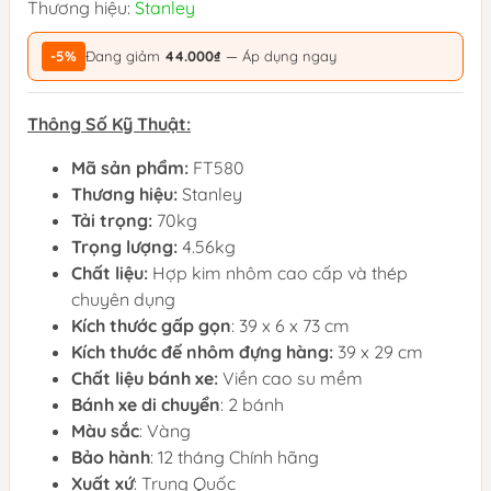
Thương hiệu:
Stanley
-5%
Đang giảm
44.000₫
— Áp dụng ngay
Thông Số Kỹ Thuật:
Mã sản phẩm:
FT580
Thương hiệu:
Stanley
Tải trọng:
70kg
Trọng lượng:
4.56kg
Chất liệu:
Hợp kim nhôm cao cấp và thép
chuyên dụng
Kích thước gấp gọn
: 39 x 6 x 73 cm
Kích thước đế nhôm đựng hàng:
39 x 29 cm
Chất liệu bánh xe:
Viền cao su mềm
Bánh xe di chuyển
: 2 bánh
Màu sắc
: Vàng
Bảo hành
: 12 tháng Chính hãng
Xuất xứ
: Trung Quốc