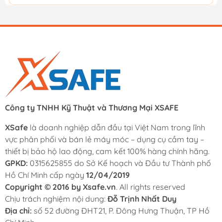
Công ty TNHH Kỹ Thuật và Thương Mại XSAFE
XSafe
là doanh nghiệp dẫn đầu tại Việt Nam trong lĩnh
vực phân phối và bán lẻ máy móc – dụng cụ cầm tay –
thiết bị bảo hộ lao động, cam kết 100% hàng chính hãng.
GPKD:
0315625855 do Sở Kế hoạch và Đầu tư Thành phố
Hồ Chí Minh cấp ngày
12/04/2019
Copyright © 2016 by Xsafe.vn
. All rights reserved
Chịu trách nghiệm nội dung:
Đỗ Trịnh Nhất Duy
Địa chỉ:
số 52 đường ĐHT21, P. Đông Hưng Thuận, TP Hồ