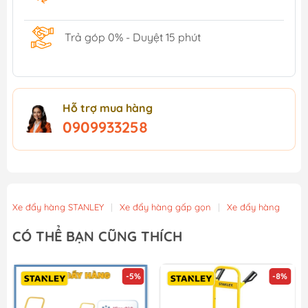
Trả góp 0% - Duyệt 15 phút
Hỗ trợ mua hàng
0909933258
Xe đẩy hàng STANLEY
|
Xe đẩy hàng gấp gọn
|
Xe đẩy hàng
CÓ THỂ BẠN CŨNG THÍCH
-5%
-8%