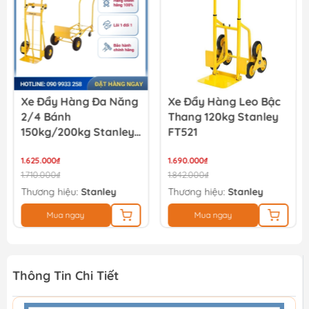
Xe Đẩy Hàng Đa Năng
Xe Đẩy Hàng Leo Bậc
2/4 Bánh
Thang 120kg Stanley
150kg/200kg Stanley
FT521
MT519
1.625.000₫
1.690.000₫
1.710.000₫
1.842.000₫
Thương hiệu:
Stanley
Thương hiệu:
Stanley
Mua ngay
Mua ngay
Thông Tin Chi Tiết