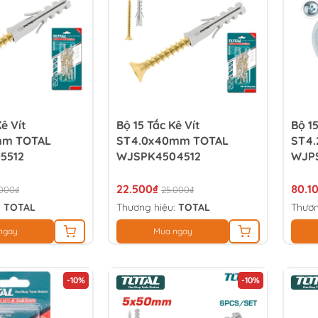
ê Vít
Bộ 15 Tắc Kê Vít
Bộ 1
mm TOTAL
ST4.0x40mm TOTAL
ST4
5512
WJSPK4504512
WJP
22.500₫
80.1
.000₫
25.000₫
:
TOTAL
Thương hiệu:
TOTAL
Thươn
ngay
Mua ngay
-10%
-10%