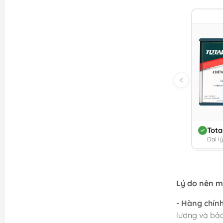
Tota
Đại l
Lý do nên 
- Hàng chín
lượng và bả