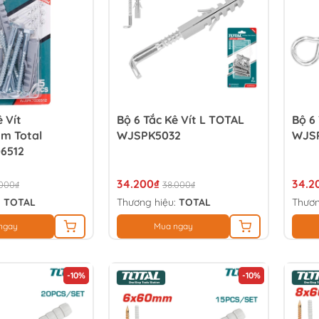
ê Vít
Bộ 6 Tắc Kê Vít L TOTAL
Bộ 6 
m Total
WJSPK5032
WJS
6512
34.200₫
34.2
.000₫
38.000₫
:
TOTAL
Thương hiệu:
TOTAL
Thươn
ngay
Mua ngay
-10%
-10%