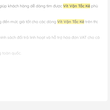
 giúp khách hàng dễ dàng tìm được
Vít Vặn Tắc Kê
phù
g đến mức giá tốt cho các dòng
Vít Vặn Tắc Kê
trên thị
h sách đổi trả linh hoạt và hỗ trợ hóa đơn VAT cho cá
g toàn quốc.