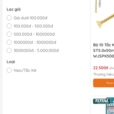
Lọc giá
Giá dưới 100.000đ
100.000đ - 500.000đ
500.000đ - 1000000đ
1000000đ - 3000000đ
Bộ 10 Tắc K
3000000đ - 5.000.000đ
ST5.0x50
WJSPK500
Giá trên 5.000.000đ
Loại
22.500₫
25
Neo/Tắc Kê
Thương hiệu
Mua 