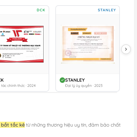
DCK
STANLEY
CK
STANLEY
 tác chính thức · 2024
Đại lý ủy quyền · 2023
t bắt tắc kê
từ những thương hiệu uy tín, đảm bảo chất