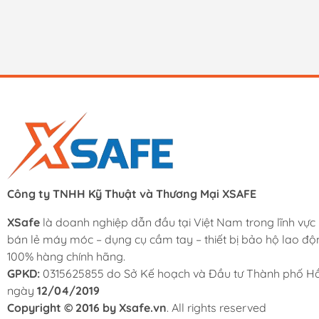
Công ty TNHH Kỹ Thuật và Thương Mại XSAFE
XSafe
là doanh nghiệp dẫn đầu tại Việt Nam trong lĩnh vực
bán lẻ máy móc – dụng cụ cầm tay – thiết bị bảo hộ lao độ
100% hàng chính hãng.
GPKD:
0315625855 do Sở Kế hoạch và Đầu tư Thành phố Hồ
ngày
12/04/2019
Copyright © 2016 by Xsafe.vn
. All rights reserved