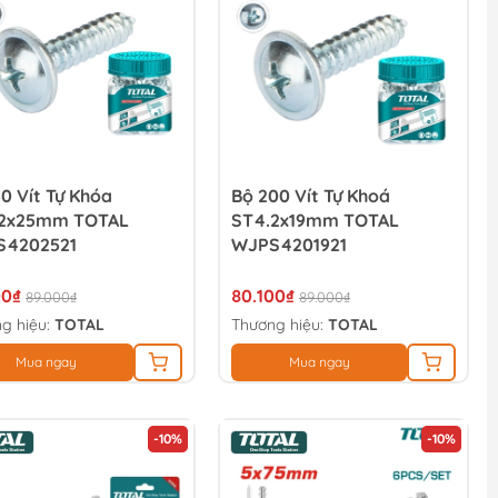
50 Vít Tự Khóa
Bộ 200 Vít Tự Khoá
.2x25mm TOTAL
ST4.2x19mm TOTAL
S4202521
WJPS4201921
00₫
80.100₫
89.000₫
89.000₫
g hiệu:
TOTAL
Thương hiệu:
TOTAL
Mua ngay
Mua ngay
-10%
-10%