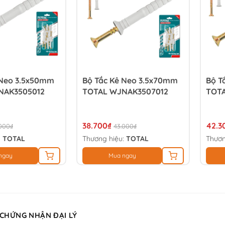
 Neo 3.5x50mm
Bộ Tắc Kê Neo 3.5x70mm
Bộ T
NAK3505012
TOTAL WJNAK3507012
TOT
38.700₫
42.3
000₫
43.000₫
:
TOTAL
Thương hiệu:
TOTAL
Thươn
ngay
Mua ngay
 CHỨNG NHẬN ĐẠI LÝ