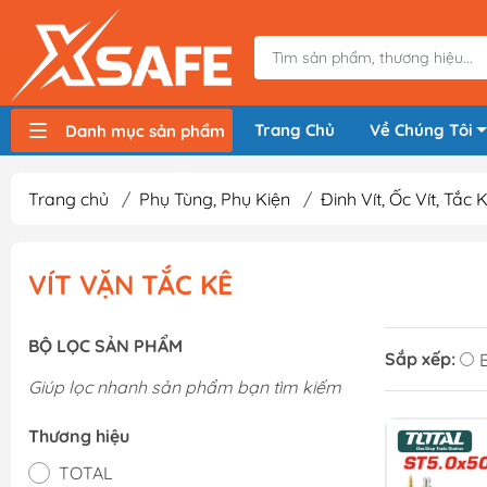
Trang Chủ
Về Chúng Tôi
Danh mục sản phẩm
Máy nén khí, bơm hơi
Máy hàn điện
Thiết bị nâng hạ, vận chuyển
Thiết bị đo
Thiết bị dùng điện
Thiết bị dùng pin
Thiết bị đựng lưu trữ
Thiết bị bảo hộ lao động
Trang chủ
/
Phụ Tùng, Phụ Kiện
/
Đinh Vít, Ốc Vít, Tắc 
VÍT VẶN TẮC KÊ
BỘ LỌC SẢN PHẨM
Sắp xếp:
Giúp lọc nhanh sản phẩm bạn tìm kiếm
Thương hiệu
TOTAL