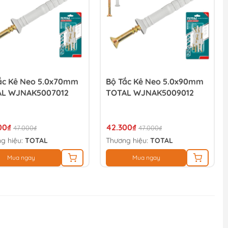
ắc Kê Neo 5.0x70mm
Bộ Tắc Kê Neo 5.0x90mm
AL WJNAK5007012
TOTAL WJNAK5009012
00₫
42.300₫
47.000₫
47.000₫
g hiệu:
TOTAL
Thương hiệu:
TOTAL
Mua ngay
Mua ngay