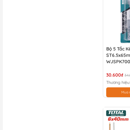
Bộ 5 Tắc K
ST6.5x65m
WJSPK700
30.600₫
34
Thương hiệu
Mua 