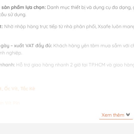
0 sản phẩm lựa chọn:
Danh mục thiết bị và dụng cụ đa dạng,
cầu sử dụng.
t:
Nhờ nhập hàng trực tiếp từ nhà phân phối, Xsafe luôn man
 ngày – xuất VAT đầy đủ:
Khách hàng yên tâm mua sắm với chín
nh nghiệp.
 nhanh:
Hỗ trợ giao hàng nhanh 2 giờ tại TP.HCM và giao hàn
t, Ốc Vít, Tắc Kê
n Vít Pin
Xem thêm