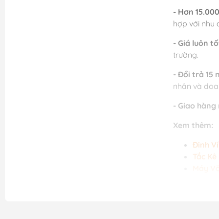
- Hơn 15.00
hợp với nhu 
- Giá luôn tố
trường.
- Đổi trả 15
nhân và doa
- Giao hàng
Xem thêm:
Đinh Ví
Tắc Kê
Máy Vặ