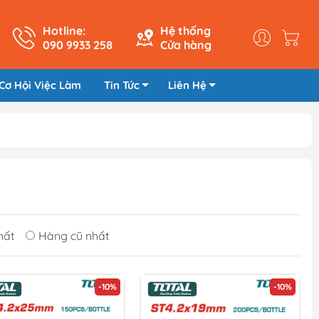
Hotline:
Hệ thống
090 9933 258
Cửa hàng
Cơ Hội Việc Làm
Tin Tức
Liên Hệ
hất
Hàng cũ nhất
-10%
-10%