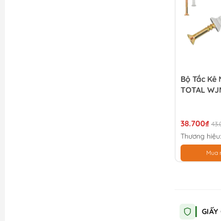
Bộ Tắc Kê
TOTAL WJ
38.700₫
43.
Thương hiệu
Mua 
GIẤY