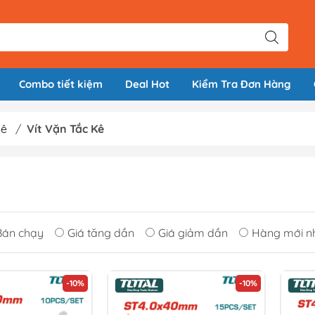
Combo tiết kiệm
Deal Hot
Kiểm Tra Đơn Hàng
Kê
/
Vít Vặn Tắc Kê
Bán chạy
Giá tăng dần
Giá giảm dần
Hàng mới n
-10%
-10%