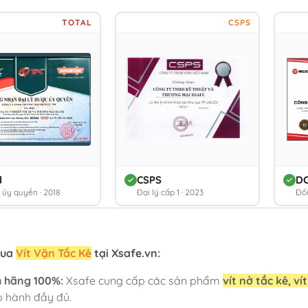
TOTAL
CSPS
l
CSPS
D
ý ủy quyền · 2018
Đại lý cấp 1 · 2023
Đối
mua
Vít Vặn Tắc Kê
tại Xsafe.vn:
h hãng 100%:
Xsafe cung cấp các sản phẩm
vít nở tắc kê, ví
o hành đầy đủ.