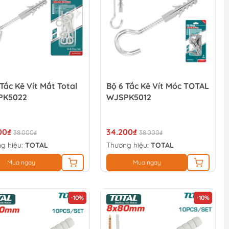
Tắc Kê Vít Mắt Total
Bộ 6 Tắc Kê Vít Móc TOTAL
PK5022
WJSPK5012
00₫
34.200₫
38.000₫
38.000₫
g hiệu:
TOTAL
Thương hiệu:
TOTAL
Mua ngay
Mua ngay
-10%
-10%