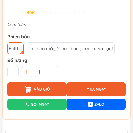
Giảm đến
50K
khi thanh toán qua Fundiin.
Xem thêm
Phiên bản
Full bộ
Chỉ thân máy (Chưa bao gồm pin và sạc)
Số lượng:
VÀO GIỎ
MUA NGAY
GỌI NGAY
ZALO
Z