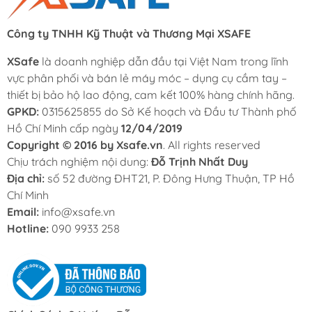
Công ty TNHH Kỹ Thuật và Thương Mại XSAFE
XSafe
là doanh nghiệp dẫn đầu tại Việt Nam trong lĩnh
vực phân phối và bán lẻ máy móc – dụng cụ cầm tay –
thiết bị bảo hộ lao động, cam kết 100% hàng chính hãng.
GPKD:
0315625855 do Sở Kế hoạch và Đầu tư Thành phố
Hồ Chí Minh cấp ngày
12/04/2019
Copyright © 2016 by Xsafe.vn
. All rights reserved
Chịu trách nghiệm nội dung:
Đỗ Trịnh Nhất Duy
Địa chỉ:
số 52 đường ĐHT21, P. Đông Hưng Thuận, TP Hồ
Chí Minh
Email:
info@xsafe.vn
Hotline:
090 9933 258