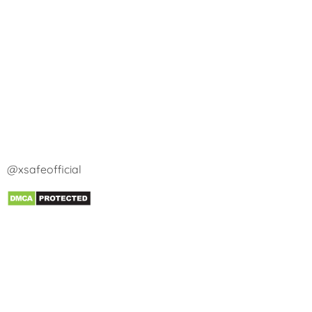
@xsafeofficial