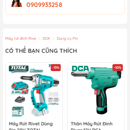
0909933258
Máy rút đinh Rive
|
DCK
|
Dụng cụ Pin
CÓ THỂ BẠN CŨNG THÍCH
-13%
-10%
Máy Rút Rivet Dùng
Thân Máy Rút Đinh