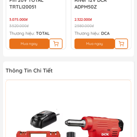
Pin 20V TOTAL
River 12V DCA
TRTLI20051
ADPM50Z
3.075.000₫
2.322.000₫
3.520.000₫
2.580.000₫
Thương hiệu:
TOTAL
Thương hiệu:
DCA
Mua ngay
Mua ngay
Thông Tin Chi Tiết