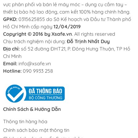
vực phân phối và bán lẻ máy móc – dụng cụ cầm tay –
thiết bị bảo hộ lao động, cam kết 100% hàng chính hãng.
GPKD:
0315625855 do Sở Kế hoạch và Đầu tư Thành phố
Hồ Chí Minh cấp ngày
12/04/2019
Copyright © 2016 by Xsafe.vn
. All rights reserved
Chịu trách nghiệm nội dung:
Đỗ Trịnh Nhất Duy
Địa chỉ:
số 52 đường ĐHT21, P. Đông Hưng Thuận, TP Hồ
Chí Minh
Email:
info@xsafe.vn
Hotline:
090 9933 258
Chính Sách & Hướng Dẫn
Thông tin hàng hóa
Chính sách bảo mật thông tin