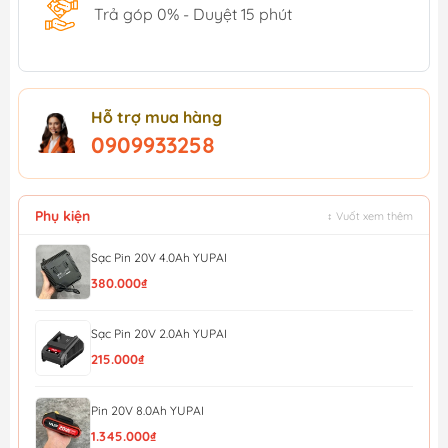
Trả góp 0% - Duyệt 15 phút
Hỗ trợ mua hàng
0909933258
Phụ kiện
↕ Vuốt xem thêm
Sạc Pin 20V 4.0Ah YUPAI
380.000₫
Sạc Pin 20V 2.0Ah YUPAI
215.000₫
Pin 20V 8.0Ah YUPAI
1.345.000₫