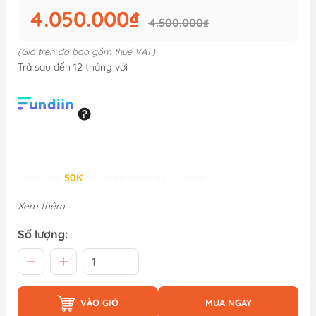
4.050.000₫
4.500.000₫
(Giá trên đã bao gồm thuế VAT)
Trả sau đến 12 tháng với
Giảm đến
50K
khi thanh toán qua Fundiin.
Xem thêm
Số lượng:
VÀO GIỎ
MUA NGAY