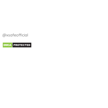
@xsafeofficial