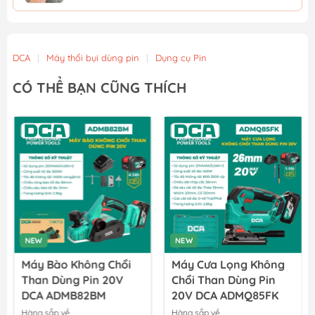
Pin 20V 6.0Ah YUPAI
1.170.000₫
DCA
|
Máy thổi bụi dùng pin
|
Dụng cụ Pin
Pin 20V 4.0Ah YUPAI
CÓ THỂ BẠN CŨNG THÍCH
850.000₫
Pin 20V 2.0Ah YUPAI
490.000₫
NEW
NEW
Máy Bào Không Chổi
Máy Cưa Lọng Không
Than Dùng Pin 20V
Chổi Than Dùng Pin
DCA ADMB82BM
20V DCA ADMQ85FK
Hàng sắp về
Hàng sắp về