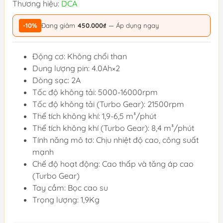
Thương hiệu:
DCA
-10%
Đang giảm
450.000₫
— Áp dụng ngay
Động cơ: Không chổi than
Dung lượng pin: 4.0Ah×2
Dòng sạc: 2A
Tốc độ không tải: 5000-16000rpm
Tốc độ không tải (Turbo Gear): 21500rpm
Thể tích không khí: 1,9-6,5 m³/phút
Thể tích không khí (Turbo Gear): 8,4 m³/phút
Tính năng mô tơ: Chịu nhiệt độ cao, công suất
mạnh
Chế độ hoạt động: Cao thấp và tăng áp cao
(Turbo Gear)
Tay cầm: Bọc cao su
Trọng lượng: 1,9Kg