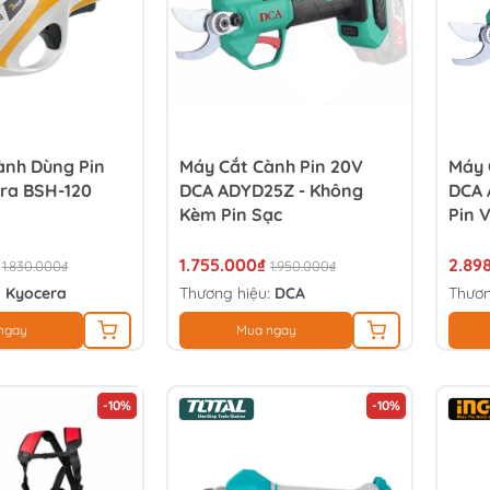
ành Dùng Pin
Máy Cắt Cành Pin 20V
Máy 
era BSH-120
DCA ADYD25Z - Không
DCA 
Kèm Pin Sạc
Pin 
1.755.000₫
2.89
1.830.000₫
1.950.000₫
:
Kyocera
Thương hiệu:
DCA
Thươn
ngay
Mua ngay
-10%
-10%