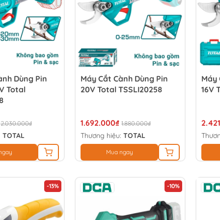
ành Dùng Pin
Máy Cắt Cành Dùng Pin
Máy 
V Total
20V Total TSSLI20258
16V 
8
1.692.000₫
2.42
2.030.000₫
1.880.000₫
:
TOTAL
Thương hiệu:
TOTAL
Thươn
ngay
Mua ngay
-13%
-10%