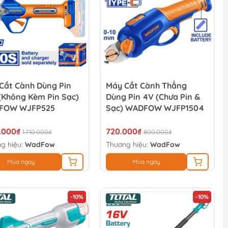
Cắt Cành Dùng Pin
Máy Cắt Cành Thẳng
(không Kèm Pin Sạc)
Dùng Pin 4V (Chưa Pin &
FOW WJFP525
Sạc) WADFOW WJFP1504
9.000₫
720.000₫
1.710.000₫
800.000₫
g hiệu:
WadFow
Thương hiệu:
WadFow
Mua ngay
Mua ngay
-10%
-10%