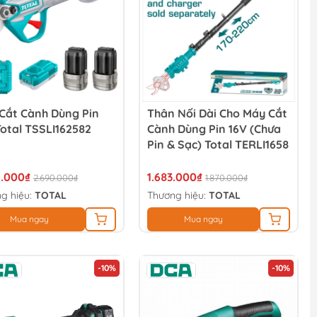
Cắt Cành Dùng Pin
Thân Nối Dài Cho Máy Cắt
Total TSSLI162582
Cành Dùng Pin 16V (chưa
Pin & Sạc) Total TERLI1658
1.000₫
1.683.000₫
2.690.000₫
1.870.000₫
g hiệu:
TOTAL
Thương hiệu:
TOTAL
Mua ngay
Mua ngay
-10%
-10%