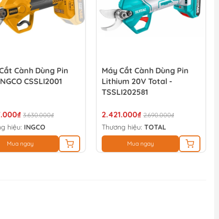
Cắt Cành Dùng Pin
Máy Cắt Cành Dùng Pin
INGCO CSSLI2001
Lithium 20V Total -
TSSLI202581
7.000₫
2.421.000₫
3.630.000₫
2.690.000₫
g hiệu:
INGCO
Thương hiệu:
TOTAL
Mua ngay
Mua ngay