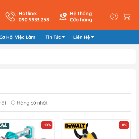
Hotline:
Hệ thống
090 9933 258
Cửa hàng
Cơ Hội Việc Làm
Tin Tức
Liên Hệ
hất
Hàng cũ nhất
-10%
-8%