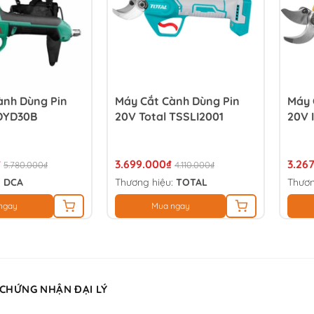
ành Dùng Pin
Máy Cắt Cành Dùng Pin
Máy 
DYD30B
20V Total TSSLI2001
20V 
₫
3.699.000₫
3.26
5.780.000₫
4.110.000₫
:
DCA
Thương hiệu:
TOTAL
Thươn
ngay
Mua ngay
 CHỨNG NHẬN ĐẠI LÝ