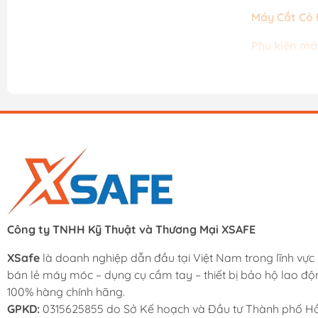
Máy Cắt Cỏ 
Phụ kiện má
Công ty TNHH Kỹ Thuật và Thương Mại XSAFE
XSafe
là doanh nghiệp dẫn đầu tại Việt Nam trong lĩnh vực
bán lẻ máy móc – dụng cụ cầm tay – thiết bị bảo hộ lao độ
100% hàng chính hãng.
GPKD:
0315625855 do Sở Kế hoạch và Đầu tư Thành phố Hồ