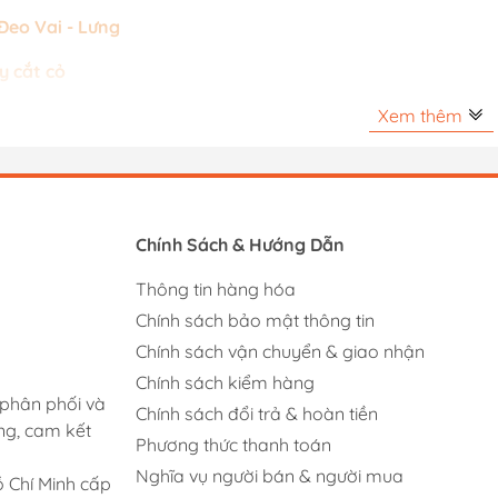
Đeo Vai - Lưng
y cắt cỏ
Xem thêm
Chính Sách & Hướng Dẫn
Thông tin hàng hóa
Chính sách bảo mật thông tin
Chính sách vận chuyển & giao nhận
Chính sách kiểm hàng
 phân phối và
Chính sách đổi trả & hoàn tiền
ng, cam kết
Phương thức thanh toán
Nghĩa vụ người bán & người mua
 Chí Minh cấp