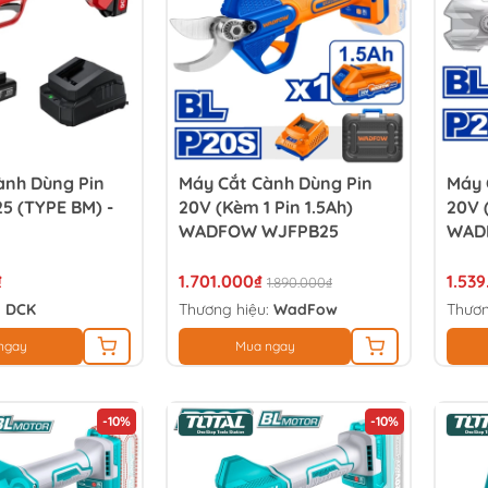
ành Dùng Pin
Máy Cắt Cành Dùng Pin
Máy 
5 (TYPE BM) -
20V (Kèm 1 Pin 1.5Ah)
20V 
WADFOW WJFPB25
WAD
₫
1.701.000₫
1.53
1.890.000₫
:
DCK
Thương hiệu:
WadFow
Thươn
ngay
Mua ngay
-10%
-10%