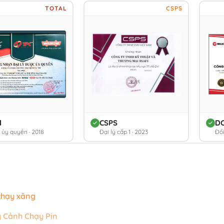
TOTAL
CSPS
l
CSPS
D
ý ủy quyền · 2018
Đại lý cấp 1 · 2023
Đối
chạy xăng
 Cảnh Chạy Pin