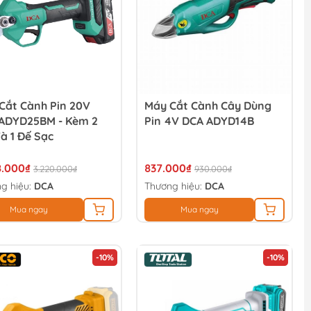
Cắt Cành Pin 20V
Máy Cắt Cành Cây Dùng
ADYD25BM - Kèm 2
Pin 4V DCA ADYD14B
Và 1 Đế Sạc
8.000₫
837.000₫
3.220.000₫
930.000₫
g hiệu:
DCA
Thương hiệu:
DCA
Mua ngay
Mua ngay
-10%
-10%