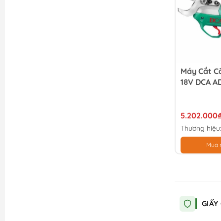
Máy Cắt C
18V DCA A
5.202.000
Thương hiệu
Mua 
GIẤY