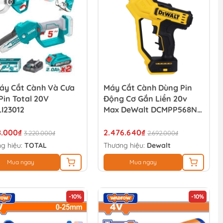
áy Cắt Cành Và Cưa
Máy Cắt Cành Dùng Pin
Pin Total 20V
Động Cơ Gắn Liền 20v
I23012
Max DeWalt DCMPP568N-
XJ
8.000₫
2.476.640₫
3.220.000₫
2.692.000₫
g hiệu:
TOTAL
Thương hiệu:
Dewalt
Mua ngay
Mua ngay
-10%
-10%