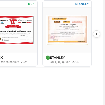
DCK
STANLEY
CK
STANLEY
 tác chính thức · 2024
Đại lý ủy quyền · 2023