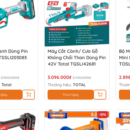
ành Dùng Pin
Máy Cắt Cành/ Cưa Gỗ
Bộ M
 TSSLI203083
Không Chổi Than Dùng Pin
Mini 
42V Total TGSLI42681
TOSL
3.096.000₫
2.89
2.900.000₫
3.440.000₫
:
Total
Thương hiệu:
TOTAL
Thươn
ngay
Mua ngay
-10%