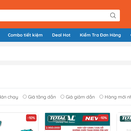
Combo tiết kiệm
Deal Hot
Kiểm Tra Đơn Hàng
Bán chạy
Giá tăng dần
Giá giảm dần
Hàng mới n
-10%
-10%