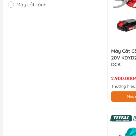
Máy cắt cành
Máy Cắt C
20V KDYD2
DCK
2.900.000
Thương hiệu
Mua 