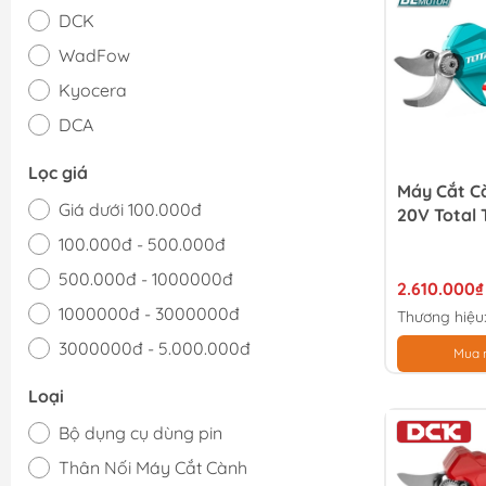
DCK
WadFow
Kyocera
DCA
INGCO
Lọc giá
Máy Cắt C
TOTAL
Giá dưới 100.000đ
20V Total
100.000đ - 500.000đ
500.000đ - 1000000đ
2.610.000₫
1000000đ - 3000000đ
Thương hiệu
3000000đ - 5.000.000đ
Mua 
Giá trên 5.000.000đ
Loại
Bộ dụng cụ dùng pin
Thân Nối Máy Cắt Cành