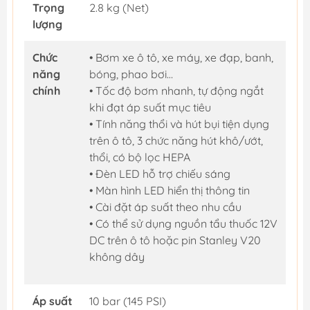
Trọng
2.8 kg (Net)
lượng
Chức
• Bơm xe ô tô, xe máy, xe đạp, banh,
năng
bóng, phao bơi…
chính
• Tốc độ bơm nhanh, tự động ngắt
khi đạt áp suất mục tiêu
• Tính năng thổi và hút bụi tiện dụng
trên ô tô, 3 chức năng hút khô/ướt,
thổi, có bộ lọc HEPA
• Đèn LED hỗ trợ chiếu sáng
• Màn hình LED hiển thị thông tin
• Cài đặt áp suất theo nhu cầu
• Có thể sử dụng nguồn tẩu thuốc 12V
DC trên ô tô hoặc pin Stanley V20
không dây
Áp suất
10 bar (145 PSI)