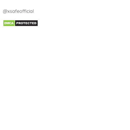
@xsafeofficial