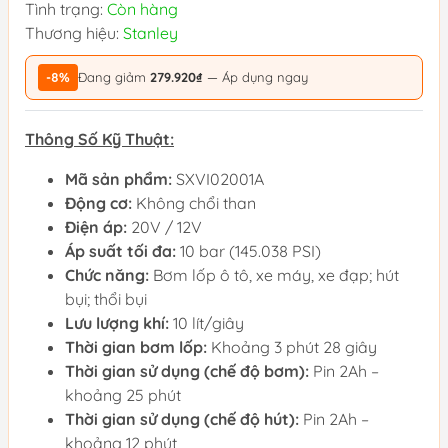
Tình trạng:
Còn hàng
Thương hiệu:
Stanley
-8%
Đang giảm
279.920₫
— Áp dụng ngay
Thông Số Kỹ Thuật:
Mã sản phẩm:
SXVI02001A
Động cơ:
Không chổi than
Điện áp:
20V / 12V
Áp suất tối đa:
10 bar (145.038 PSI)
Chức năng:
Bơm lốp ô tô, xe máy, xe đạp; hút
bụi; thổi bụi
Lưu lượng khí:
10 lít/giây
Thời gian bơm lốp:
Khoảng 3 phút 28 giây
Thời gian sử dụng (chế độ bơm):
Pin 2Ah –
khoảng 25 phút
Thời gian sử dụng (chế độ hút):
Pin 2Ah –
khoảng 12 phút