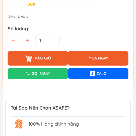
Giảm đến
50K
khi thanh toán qua Fundiin.
Xem thêm
Số lượng:
VÀO GIỎ
MUA NGAY
GỌI NGAY
ZALO
Z
Tại Sao Nên Chọn XSAFE?
100% Hàng chính hãng