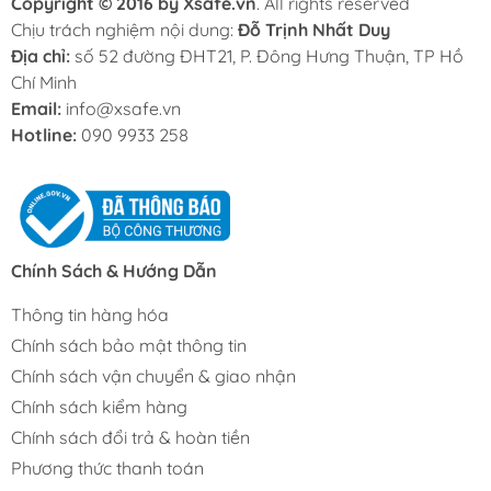
Copyright © 2016 by Xsafe.vn
. All rights reserved
Chịu trách nghiệm nội dung:
Đỗ Trịnh Nhất Duy
Địa chỉ:
số 52 đường ĐHT21, P. Đông Hưng Thuận, TP Hồ
Chí Minh
Email:
info@xsafe.vn
Hotline:
090 9933 258
Chính Sách & Hướng Dẫn
Thông tin hàng hóa
Chính sách bảo mật thông tin
Chính sách vận chuyển & giao nhận
Chính sách kiểm hàng
Chính sách đổi trả & hoàn tiền
Phương thức thanh toán