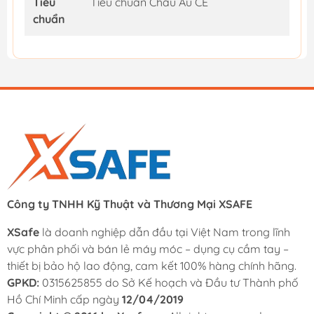
Tiêu
Tiêu chuẩn Châu Âu CE
chuẩn
Công ty TNHH Kỹ Thuật và Thương Mại XSAFE
XSafe
là doanh nghiệp dẫn đầu tại Việt Nam trong lĩnh
vực phân phối và bán lẻ máy móc – dụng cụ cầm tay –
thiết bị bảo hộ lao động, cam kết 100% hàng chính hãng.
GPKD:
0315625855 do Sở Kế hoạch và Đầu tư Thành phố
Hồ Chí Minh cấp ngày
12/04/2019