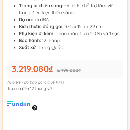
Trang bị chiếu sáng:
Đèn LED hỗ trợ làm việc
trong điều kiện thiếu sáng
Độ ồn:
73 dBA
Kích thước đóng gói:
37.5 x 15.5 x 29 cm
Phụ kiện đi kèm:
Thân máy, 1 pin 2.0Ah và 1 sạc
Bảo hành:
12 tháng
Xuất xứ:
Trung Quốc
3.219.080₫
3.499.000₫
(Giá trên đã bao gồm thuế VAT)
Trả sau đến 12 tháng với