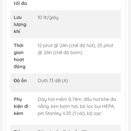
tối đa
Lưu
10 lít/giây
lượng
khí
Thời
12 phút @ 2Ah (chế độ hút), 25 phút
gian
@ 2Ah (chế độ bơm)
hoạt
động
Độ ồn
Dưới 73 dB (A)
Phụ
Dây hút mềm 0.74m, đầu hút khe đa
kiện đi
năng, kim bơm hơi, bộ lọc bụi HEPA,
kèm
pin Stanley V20 (1 cái), bộ sạc