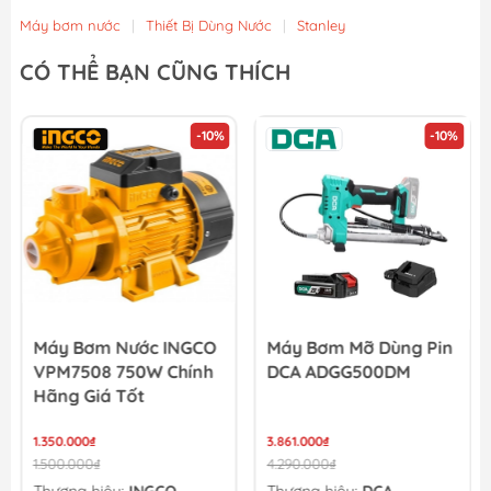
Máy bơm nước
|
Thiết Bị Dùng Nước
|
Stanley
CÓ THỂ BẠN CŨNG THÍCH
-10%
-10%
Máy Bơm Nước INGCO
Máy Bơm Mỡ Dùng Pin
VPM7508 750W Chính
DCA ADGG500DM
Hãng Giá Tốt
1.350.000₫
3.861.000₫
1.500.000₫
4.290.000₫