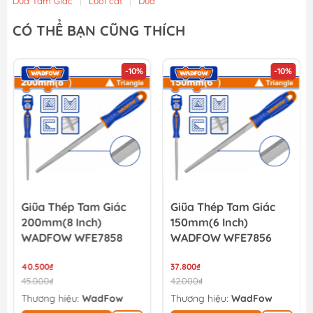
Dũa Tam Giác
|
Lưỡi cắt
|
Dũa
CÓ THỂ BẠN CŨNG THÍCH
-10%
-10%
Giũa Thép Tam Giác
Giũa Thép Tam Giác
200mm(8 Inch)
150mm(6 Inch)
WADFOW WFE7858
WADFOW WFE7856
40.500₫
37.800₫
45.000₫
42.000₫
Thương hiệu:
WadFow
Thương hiệu:
WadFow