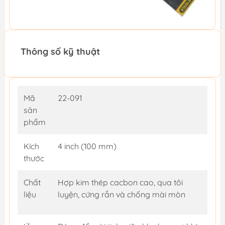
Thông số kỹ thuật
Mã
22-091
sản
phẩm
Kích
4 inch (100 mm)
thước
Chất
Hợp kim thép cacbon cao, qua tôi
liệu
luyện, cứng rắn và chống mài mòn