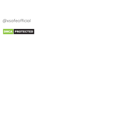
@xsafeofficial