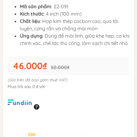
Mã sản phẩm
: 22-091
Kích thước
: 4 inch (100 mm)
Chất liệu
: Hợp kim thép cacbon cao, qua tôi
luyện, cứng rắn và chống mài mòn
Ứng dụng
: Dùng để mài tinh, giũa khe hẹp, cơ khí
chính xác, chế tác thủ công, làm sạch chi tiết nhỏ
46.000₫
50.000₫
(Giá trên đã bao gồm thuế VAT)
Mua trả sau 0 ₫ với
Giảm đến
50K
khi thanh toán qua Fundiin.