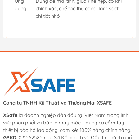
Ứng
Dùng để mài tinh, giũa khe hẹp, cơ khí
dụng
chính xác, chế tác thủ công, làm sạch
chi tiết nhỏ
Công ty TNHH Kỹ Thuật và Thương Mại XSAFE
XSafe
là doanh nghiệp dẫn đầu tại Việt Nam trong lĩnh
vực phân phối và bán lẻ máy móc – dụng cụ cầm tay –
thiết bị bảo hộ lao động, cam kết 100% hàng chính hãng.
GPKD:
0315625855 do Sở Kế hoạch và Đầu tư Thành phố