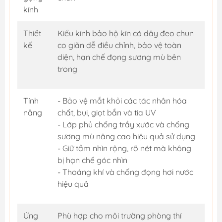
kính
Thiết
Kiểu kính bảo hộ kín có dây đeo chun
kế
co giãn dễ điều chỉnh, bảo vệ toàn
diện, hạn chế đọng sương mù bên
trong
Tính
- Bảo vệ mắt khỏi các tác nhân hóa
năng
chất, bụi, giọt bắn và tia UV
- Lớp phủ chống trầy xước và chống
sương mù nâng cao hiệu quả sử dụng
- Giữ tầm nhìn rộng, rõ nét mà không
bị hạn chế góc nhìn
- Thoáng khí và chống đọng hơi nước
hiệu quả
Ứng
Phù hợp cho môi trường phòng thí