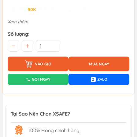
Giảm đến
50K
khi thanh toán qua Fundiin.
Xem thêm
Số lượng:
VÀO GIỎ
MUA NGAY
GỌI NGAY
ZALO
Z
Tại Sao Nên Chọn XSAFE?
100% Hàng chính hãng