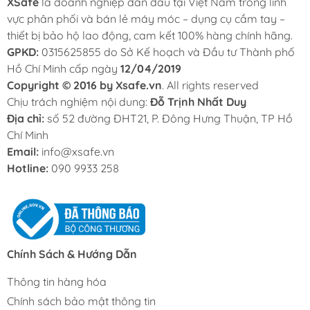
XSafe
là doanh nghiệp dẫn đầu tại Việt Nam trong lĩnh
vực phân phối và bán lẻ máy móc – dụng cụ cầm tay –
thiết bị bảo hộ lao động, cam kết 100% hàng chính hãng.
GPKD:
0315625855 do Sở Kế hoạch và Đầu tư Thành phố
Hồ Chí Minh cấp ngày
12/04/2019
Copyright © 2016 by Xsafe.vn
. All rights reserved
Chịu trách nghiệm nội dung:
Đỗ Trịnh Nhất Duy
Địa chỉ:
số 52 đường ĐHT21, P. Đông Hưng Thuận, TP Hồ
Chí Minh
Email:
info@xsafe.vn
Hotline:
090 9933 258
Chính Sách & Hướng Dẫn
Thông tin hàng hóa
Chính sách bảo mật thông tin