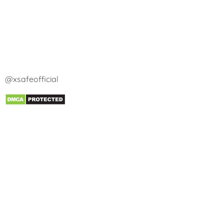
@xsafeofficial