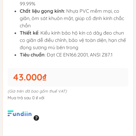
99.99%
Chất liệu gọng kính
: Nhựa PVC mềm mại, co
giãn, ôm sát khuôn mặt, giúp cố định kính chắc
chắn
Thiết kế
: Kiểu kính bảo hộ kín có dây đeo chun
co giãn dễ điều chỉnh, bảo vệ toàn diện, hạn chế
đọng sương mù bên trong
Tiêu chuẩn
: Đạt CE EN166:2001, ANSI Z87.1
43.000₫
(Giá trên đã bao gồm thuế VAT)
Mua trả sau 0 ₫ với