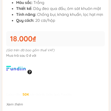
Màu sắc:
Trắng
Thiết kế:
Dây đeo qua đầu, ôm sát khuôn mặt
Tính năng:
Chống bụi, kháng khuẩn, lọc hạt mịn
Quy cách:
20 cái/hộp
18.000₫
(Giá trên đã bao gồm thuế VAT)
Mua trả sau 0 ₫ với
Giảm đến
50K
khi thanh toán qua Fundiin.
Xem thêm