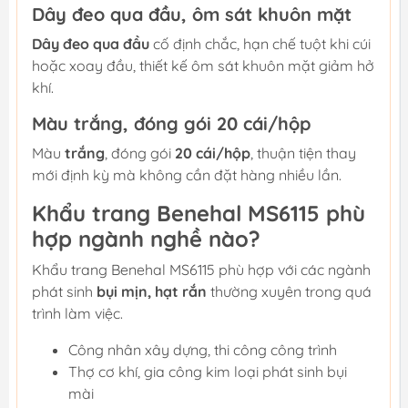
Dây đeo qua đầu, ôm sát khuôn mặt
Dây đeo qua đầu
cố định chắc, hạn chế tuột khi cúi
hoặc xoay đầu, thiết kế ôm sát khuôn mặt giảm hở
khí.
Màu trắng, đóng gói 20 cái/hộp
Màu
trắng
, đóng gói
20 cái/hộp
, thuận tiện thay
mới định kỳ mà không cần đặt hàng nhiều lần.
Khẩu trang Benehal MS6115 phù
hợp ngành nghề nào?
Khẩu trang Benehal MS6115 phù hợp với các ngành
phát sinh
bụi mịn, hạt rắn
thường xuyên trong quá
trình làm việc.
Công nhân xây dựng, thi công công trình
Thợ cơ khí, gia công kim loại phát sinh bụi
mài