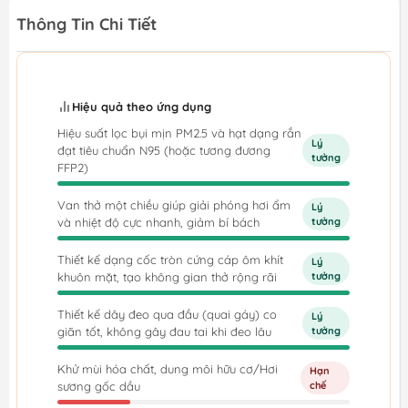
Thông Tin Chi Tiết
Hiệu quả theo ứng dụng
Hiệu suất lọc bụi mịn PM2.5 và hạt dạng rắn
Lý
đạt tiêu chuẩn N95 (hoặc tương đương
tưởng
FFP2)
Van thở một chiều giúp giải phóng hơi ẩm
Lý
và nhiệt độ cực nhanh, giảm bí bách
tưởng
Thiết kế dạng cốc tròn cứng cáp ôm khít
Lý
khuôn mặt, tạo không gian thở rộng rãi
tưởng
Thiết kế dây đeo qua đầu (quai gáy) co
Lý
giãn tốt, không gây đau tai khi đeo lâu
tưởng
Khử mùi hóa chất, dung môi hữu cơ/Hơi
Hạn
sương gốc dầu
chế