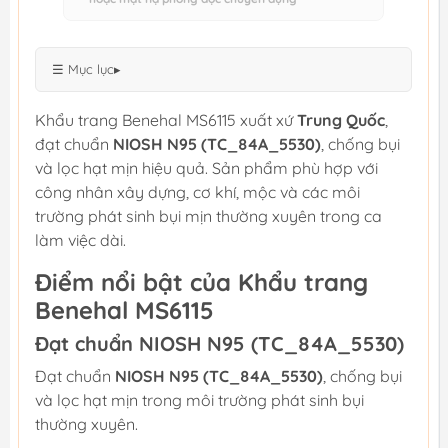
☰ Mục lục
▸
Khẩu trang Benehal MS6115 xuất xứ
Trung Quốc
,
đạt chuẩn
NIOSH N95 (TC_84A_5530)
, chống bụi
và lọc hạt mịn hiệu quả. Sản phẩm phù hợp với
công nhân xây dựng, cơ khí, mộc và các môi
trường phát sinh bụi mịn thường xuyên trong ca
làm việc dài.
Điểm nổi bật của Khẩu trang
Benehal MS6115
Đạt chuẩn NIOSH N95 (TC_84A_5530)
Đạt chuẩn
NIOSH N95 (TC_84A_5530)
, chống bụi
và lọc hạt mịn trong môi trường phát sinh bụi
thường xuyên.