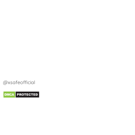
@xsafeofficial