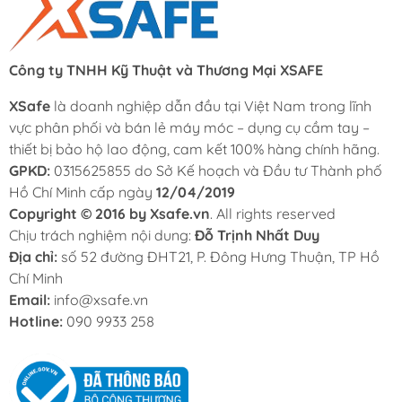
Công ty TNHH Kỹ Thuật và Thương Mại XSAFE
XSafe
là doanh nghiệp dẫn đầu tại Việt Nam trong lĩnh
vực phân phối và bán lẻ máy móc – dụng cụ cầm tay –
thiết bị bảo hộ lao động, cam kết 100% hàng chính hãng.
GPKD:
0315625855 do Sở Kế hoạch và Đầu tư Thành phố
Hồ Chí Minh cấp ngày
12/04/2019
Copyright © 2016 by Xsafe.vn
. All rights reserved
Chịu trách nghiệm nội dung:
Đỗ Trịnh Nhất Duy
Địa chỉ:
số 52 đường ĐHT21, P. Đông Hưng Thuận, TP Hồ
Chí Minh
Email:
info@xsafe.vn
Hotline:
090 9933 258