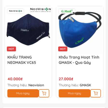
HOT
Khẩu Trang Hoạt Tính
KHẨU TRANG
GMASK - Qua Gáy
HONEYWELL H910V
PLUS N95 (QUA GÁY)
27.000₫
28.000₫
Thương hiệu:
GMASK
Thương hiệu:
HONEYWELL
Mua ngay
Mua ngay