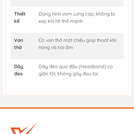
Thiết
Dạng hình vòm cứng cáp, không bị
kế
xẹp khi hít thở mạnh
Van
Có van thở một chiều giúp thoát khí
thở
nóng và hơi ẩm
Dây
Dây đeo qua đầu (Headband) co
đeo
giãn tốt, không gây đau tai