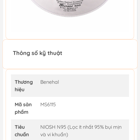
Thông số kỹ thuật
Thương
Benehal
hiệu
Mã sản
MS6115
phẩm
Tiêu
NIOSH N95 (Lọc ít nhất 95% bụi mịn
chuẩn
và vi khuẩn)