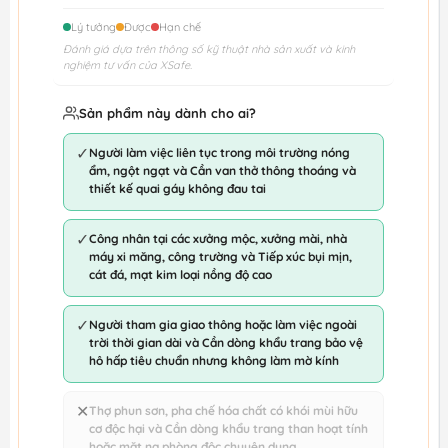
Lý tưởng
Được
Hạn chế
Đánh giá dựa trên thông số kỹ thuật nhà sản xuất và kinh
nghiệm tư vấn của XSafe.
Sản phẩm này dành cho ai?
✓
Người làm việc liên tục trong môi trường nóng
ẩm, ngột ngạt và Cần van thở thông thoáng và
thiết kế quai gáy không đau tai
✓
Công nhân tại các xưởng mộc, xưởng mài, nhà
máy xi măng, công trường và Tiếp xúc bụi mịn,
cát đá, mạt kim loại nồng độ cao
✓
Người tham gia giao thông hoặc làm việc ngoài
trời thời gian dài và Cần dòng khẩu trang bảo vệ
hô hấp tiêu chuẩn nhưng không làm mờ kính
✕
Thợ phun sơn, pha chế hóa chất có khói mùi hữu
cơ độc hại và Cần dòng khẩu trang than hoạt tính
hoặc mặt nạ phòng độc chuyên dụng