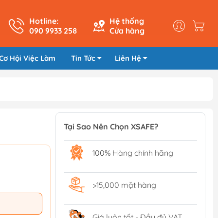
Hotline:
Hệ thống
090 9933 258
Cửa hàng
Cơ Hội Việc Làm
Tin Tức
Liên Hệ
Tại Sao Nên Chọn XSAFE?
100% Hàng chính hãng
>15,000 mặt hàng
Giá luôn tốt - Đầy đủ VAT