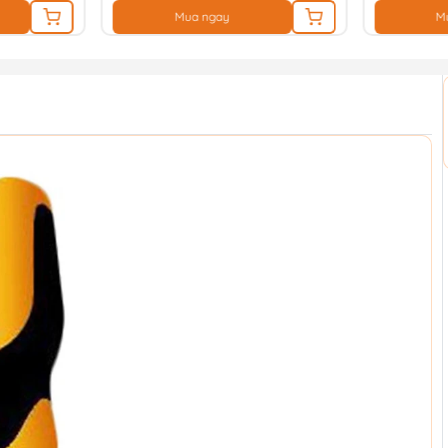
Mua ngay
M