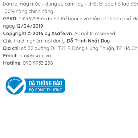
bán lẻ máy móc – dụng cụ cầm tay – thiết bị bảo hộ lao độ
100% hàng chính hãng.
GPKD:
0315625855 do Sở Kế hoạch và Đầu tư Thành phố Hồ
ngày
12/04/2019
Copyright © 2016 by Xsafe.vn
. All rights reserved
Chịu trách nghiệm nội dung:
Đỗ Trịnh Nhất Duy
Địa chỉ:
số 52 đường ĐHT21, P. Đông Hưng Thuận, TP Hồ Chí
Email:
info@xsafe.vn
Hotline:
090 9933 258