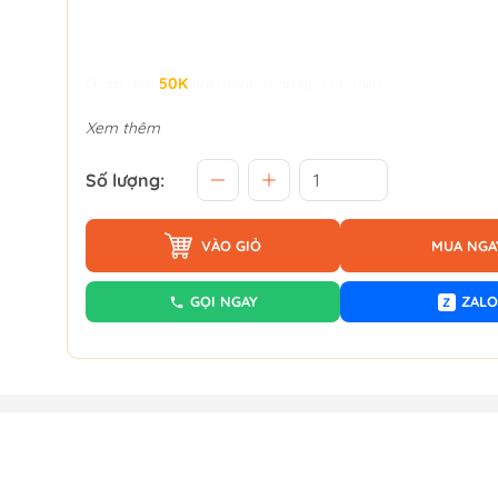
Giảm đến
50K
khi thanh toán qua Fundiin.
Xem thêm
Số lượng:
VÀO GIỎ
MUA NGA
GỌI NGAY
ZALO
Z