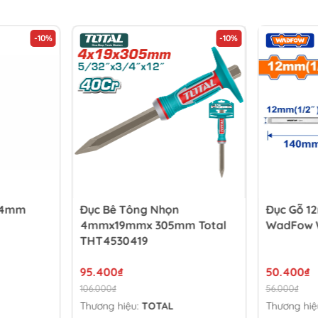
-10%
-10%
 4mm
Đục Bê Tông Nhọn
Đục Gỗ 1
4mmx19mmx 305mm Total
WadFow 
THT4530419
95.400₫
50.400₫
106.000₫
56.000₫
Thương hiệu:
TOTAL
Thương hiệ