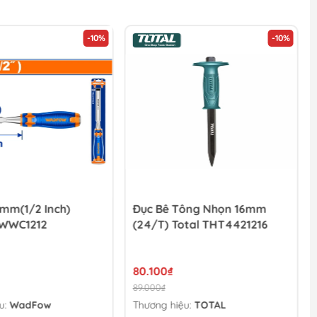
-10%
-10%
2mm(1/2 Inch)
Đục Bê Tông Nhọn 16mm
WWC1212
(24/T) Total THT4421216
80.100₫
89.000₫
u:
WadFow
Thương hiệu:
TOTAL