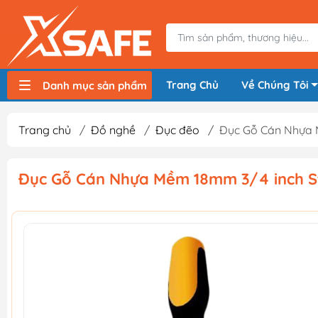
Trang Chủ
Về Chúng Tôi
Danh mục sản phẩm
Máy nén khí, bơm hơi
Máy hàn điện
Thiết bị nâng hạ, vận chuyển
Thiết bị đo
Thiết bị dùng điện
Thiết bị dùng pin
Thiết bị đựng lưu trữ
Thiết bị bảo hộ lao động
Trang chủ
/
Đồ nghề
/
Đục đẽo
/
Đục Gỗ Cán Nhựa M
Đục Gỗ Cán Nhựa Mềm 18mm 3/4 inch St