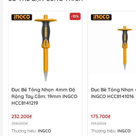
-10%
Đục Bê Tông Nhọn 4mm Độ
Đục Bê Tông Nhọn
Rộng Tay Cầm: 19mm INGCO
INGCO HCC8141016
HCC8141219
232.200₫
173.700₫
258.000₫
193.000₫
Thương hiệu:
INGCO
Thương hiệu:
INGCO