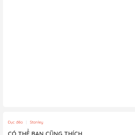
Đục đẽo
|
Stanley
CÓ THỂ BẠN CŨNG THÍCH