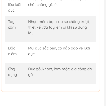
liệu lưỡi
chất chống gỉ sét
đục
Tay
Nhựa mềm bọc cao su chống trượt,
cầm
thiết kế vừa tay, êm ái khi sử dụng
lâu
Đặc
Mũi đục sắc bén, có nắp bảo vệ lưỡi
điểm
đục
Ứng
Đục gỗ, khoét, làm mộc, gia công đồ
dụng
gỗ