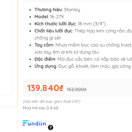
Thương hiệu
: Stanley
Model
: 16-279
Kích thước lưỡi đục
: 18 mm (3/4")
Chất liệu lưỡi đục
: Thép hợp kim cứng rắn, đ
chống gỉ sét
Tay cầm
: Nhựa mềm bọc cao su chống trượt, 
vừa tay, êm ái khi sử dụng lâu
Đặc điểm
: Mũi đục sắc bén, có nắp bảo vệ lư
Ứng dụng
: Đục gỗ, khoét, làm mộc, gia công
139.840₫
152.000₫
(Giá trên đã bao gồm thuế VAT)
Mua trả sau 0 ₫ với