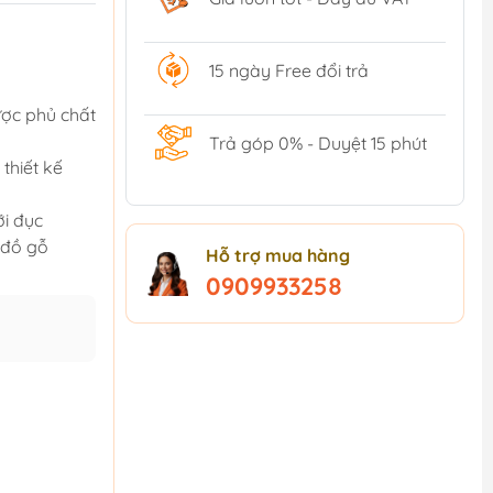
15 ngày Free đổi trả
ược phủ chất
Trả góp 0% - Duyệt 15 phút
thiết kế
ỡi đục
 đồ gỗ
Hỗ trợ mua hàng
0909933258