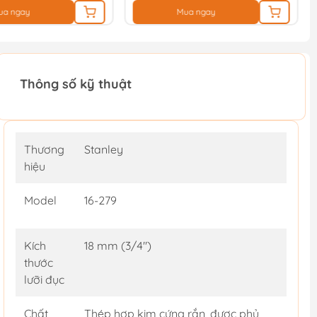
ua ngay
Mua ngay
Thông số kỹ thuật
Thương
Stanley
hiệu
Model
16-279
Kích
18 mm (3/4")
thước
lưỡi đục
Chất
Thép hợp kim cứng rắn, được phủ