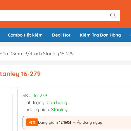
Combo tiết kiệm
Deal Hot
Kiểm Tra Đơn Hàng
ềm 18mm 3/4 inch Stanley 16-279
anley 16-279
SKU:
16-279
Tình trạng:
Còn hàng
Thương hiệu:
Stanley
-8%
Đang giảm
12.160₫
— Áp dụng ngay