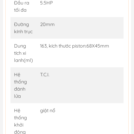
Đầu ra
5.5HP
tối đa
Đường
20mm
kính trục
Dung
163, kích thước piston:68X45mm
tích xi
lanh(ml)
Hệ
T.C.I.
thống
đánh
lửa
Hệ
giật nổ
thống
khởi
động