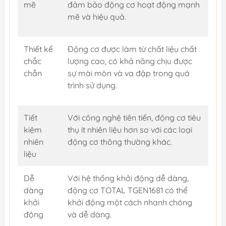
mẽ
đảm bảo động cơ hoạt động mạnh
mẽ và hiệu quả.
Thiết kế
Động cơ được làm từ chất liệu chất
chắc
lượng cao, có khả năng chịu được
chắn
sự mài mòn và va đập trong quá
trình sử dụng.
Tiết
Với công nghệ tiên tiến, động cơ tiêu
kiệm
thụ ít nhiên liệu hơn so với các loại
nhiên
động cơ thông thường khác.
liệu
Dễ
Với hệ thống khởi động dễ dàng,
dàng
động cơ TOTAL TGEN1681 có thể
khởi
khởi động một cách nhanh chóng
động
và dễ dàng.