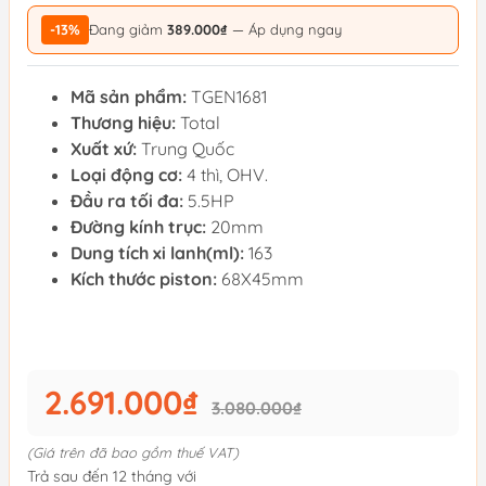
-13%
Đang giảm
389.000₫
— Áp dụng ngay
Mã sản phẩm:
TGEN1681
Thương hiệu:
Total
Xuất xứ:
Trung Quốc
Loại động cơ:
4 thì, OHV.
Đầu ra tối đa:
5.5HP
Đường kính trục:
20mm
Dung tích xi lanh(ml):
163
Kích thước piston:
68X45mm
2.691.000₫
3.080.000₫
(Giá trên đã bao gồm thuế VAT)
Trả sau đến 12 tháng với