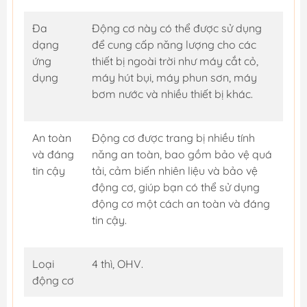
Đa
Động cơ này có thể được sử dụng
dạng
để cung cấp năng lượng cho các
ứng
thiết bị ngoài trời như máy cắt cỏ,
dụng
máy hút bụi, máy phun sơn, máy
bơm nước và nhiều thiết bị khác.
An toàn
Động cơ được trang bị nhiều tính
và đáng
năng an toàn, bao gồm bảo vệ quá
tin cậy
tải, cảm biến nhiên liệu và bảo vệ
động cơ, giúp bạn có thể sử dụng
động cơ một cách an toàn và đáng
tin cậy.
Loại
4 thì, OHV.
động cơ