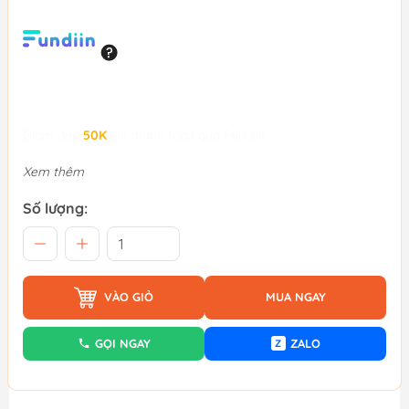
Giảm đến
50K
khi thanh toán qua Fundiin.
Xem thêm
Số lượng:
VÀO GIỎ
MUA NGAY
GỌI NGAY
ZALO
Z