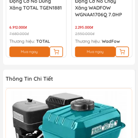
Động Cơ Nổ Dùng
Động Cơ Nổ Chạy
Xăng TOTAL TGEN1881
Xăng WADFOW
WGNAA1706Q 7.0HP
6.912.000₫
2.295.000₫
7.680.000₫
2.550.000₫
Thương hiệu:
TOTAL
Thương hiệu:
WadFow
Mua ngay
Mua ngay
Thông Tin Chi Tiết