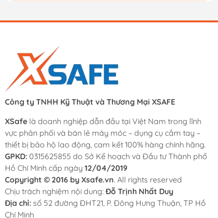
Công ty TNHH Kỹ Thuật và Thương Mại XSAFE
XSafe
là doanh nghiệp dẫn đầu tại Việt Nam trong lĩnh
vực phân phối và bán lẻ máy móc – dụng cụ cầm tay –
thiết bị bảo hộ lao động, cam kết 100% hàng chính hãng.
GPKD:
0315625855 do Sở Kế hoạch và Đầu tư Thành phố
Hồ Chí Minh cấp ngày
12/04/2019
Copyright © 2016 by Xsafe.vn
. All rights reserved
Chịu trách nghiệm nội dung:
Đỗ Trịnh Nhất Duy
Địa chỉ:
số 52 đường ĐHT21, P. Đông Hưng Thuận, TP Hồ
Chí Minh