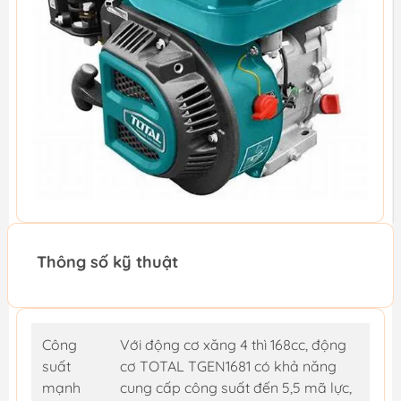
Thông số kỹ thuật
Công
Với động cơ xăng 4 thì 168cc, động
suất
cơ TOTAL TGEN1681 có khả năng
mạnh
cung cấp công suất đến 5,5 mã lực,