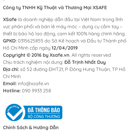
Công ty TNHH Kỹ Thuật và Thương Mại XSAFE
XSafe
là doanh nghiệp dẫn đầu tại Việt Nam trong lĩnh
vực phân phối và bán lẻ máy móc – dụng cụ cầm tay –
thiết bị bảo hộ lao động, cam kết 100% hàng chính hãng.
GPKD:
0315625855 do Sở Kế hoạch và Đầu tư Thành phố
Hồ Chí Minh cấp ngày
12/04/2019
Copyright © 2016 by Xsafe.vn
. All rights reserved
Chịu trách nghiệm nội dung:
Đỗ Trịnh Nhất Duy
Địa chỉ:
số 52 đường ĐHT21, P. Đông Hưng Thuận, TP Hồ
Chí Minh
Email:
info@xsafe.vn
Hotline:
090 9933 258
Chính Sách & Hướng Dẫn