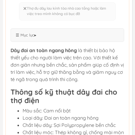
✕
Thợ đu dây lau kính tòa nhà cao tầng hoặc làm
việc treo mình không có bục đỡ
☰ Mục lục
▸
Dây đai an toàn ngang hông
là thiết bị bảo hộ
thiết yếu cho người làm việc trên cao. Với thiết kế
đơn giản nhưng bền chắc, sản phẩm giúp cố định vị
trí làm việc, hỗ trợ giữ thăng bằng và giảm nguy cơ
té ngã trong quá trình thi công.
Thông số kỹ thuật dây đai cho
thợ điện
Màu sắc: Cam nổi bật
Loại dây: Đai an toàn ngang hông
Chất liệu dây: Sợi Polypropylene bền chắc
Chất liệu móc: Thép không gỉ, chống mài mòn