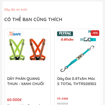
Dây đai an toàn
CÓ THỂ BẠN CŨNG THÍCH
-10%
DÂY PHẢN QUANG
Dây Đai 0.8Tx3m Móc
THUN - XANH CHUỐI
S TOTAL THTRS08302
59.400₫
60.000₫
66.000₫