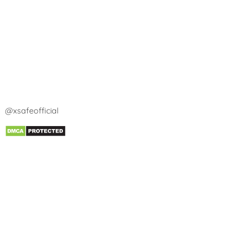
@xsafeofficial