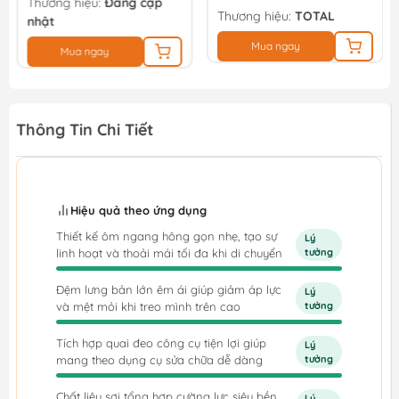
Thương hiệu:
Đang cập
Thương hiệu:
TOTAL
nhật
Mua ngay
Mua ngay
Thông Tin Chi Tiết
Hiệu quả theo ứng dụng
Thiết kế ôm ngang hông gọn nhẹ, tạo sự
Lý
linh hoạt và thoải mái tối đa khi di chuyển
tưởng
Đệm lưng bản lớn êm ái giúp giảm áp lực
Lý
và mệt mỏi khi treo mình trên cao
tưởng
Tích hợp quai đeo công cụ tiện lợi giúp
Lý
mang theo dụng cụ sửa chữa dễ dàng
tưởng
Chất liệu sợi tổng hợp cường lực siêu bền,
Lý