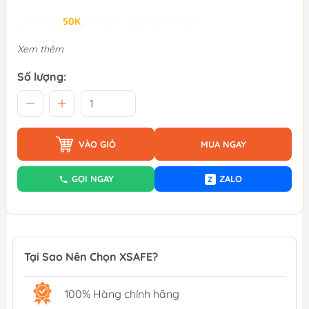
Giảm đến
50K
khi thanh toán qua Fundiin.
Xem thêm
Số lượng:
VÀO GIỎ
MUA NGAY
GỌI NGAY
ZALO
Z
Tại Sao Nên Chọn XSAFE?
100% Hàng chính hãng