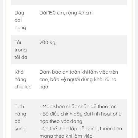
Dây
Dài 150 cm, rộng 4.7 cm
đai
bụng
Tải
200 kg
trọng
tối đa
Khả
Đảm bảo an toàn khi làm việc trên
năng
cao, bảo vệ người dùng khỏi rủi ro
chịu lực
ngã
Tính
- Móc khóa chắc chắn dễ thao tác
năng
- Bộ điều chỉnh dây đai linh hoạt phù
bổ
hợp theo vóc dáng
sung
- Có thể tháo lắp dễ dàng, thuận tiện
mang theo khi làm việc