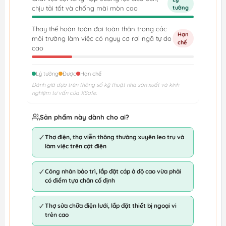
chịu tải tốt và chống mài mòn cao
tưởng
Thay thế hoàn toàn đai toàn thân trong các
Hạn
môi trường làm việc có nguy cơ rơi ngã tự do
chế
cao
Lý tưởng
Được
Hạn chế
Đánh giá dựa trên thông số kỹ thuật nhà sản xuất và kinh
nghiệm tư vấn của XSafe.
Sản phẩm này dành cho ai?
✓
Thợ điện, thợ viễn thông thường xuyên leo trụ và
làm việc trên cột điện
✓
Công nhân bảo trì, lắp đặt cáp ở độ cao vừa phải
có điểm tựa chân cố định
✓
Thợ sửa chữa điện lưới, lắp đặt thiết bị ngoại vi
trên cao