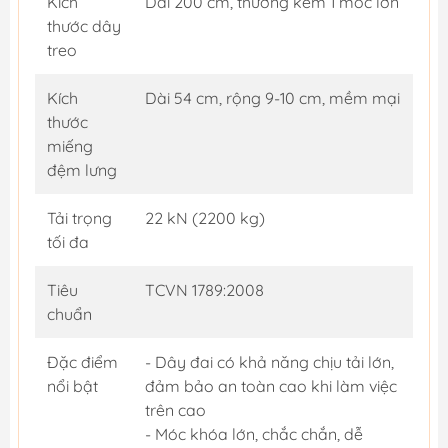
Kích
Dài 200 cm, thường kèm 1 móc lớn
thước dây
treo
Kích
Dài 54 cm, rộng 9-10 cm, mềm mại
thước
miếng
đệm lưng
Tải trọng
22 kN (2200 kg)
tối đa
Tiêu
TCVN 1789:2008
chuẩn
Đặc điểm
- Dây đai có khả năng chịu tải lớn,
nổi bật
đảm bảo an toàn cao khi làm việc
trên cao
- Móc khóa lớn, chắc chắn, dễ