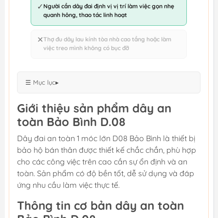
✓
Người cần dây đai định vị vị trí làm việc gọn nhẹ
quanh hông, thao tác linh hoạt
✕
Thợ đu dây lau kính tòa nhà cao tầng hoặc làm
việc treo mình không có bục đỡ
☰ Mục lục
▸
Giới thiệu sản phẩm dây an
toàn Bảo Bình D.08
Dây đai an toàn 1 móc lớn D08 Bảo Bình là thiết bị
bảo hộ bán thân được thiết kế chắc chắn, phù hợp
cho các công việc trên cao cần sự ổn định và an
toàn. Sản phẩm có độ bền tốt, dễ sử dụng và đáp
ứng nhu cầu làm việc thực tế.
Thông tin cơ bản dây an toàn