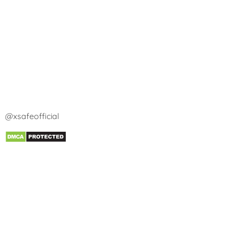
@xsafeofficial