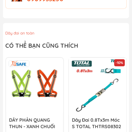
Dây đai an toàn
CÓ THỂ BẠN CŨNG THÍCH
-10%
DÂY PHẢN QUANG
Dây Đai 0.8Tx3m Móc
THUN - XANH CHUỐI
S TOTAL THTRS08302