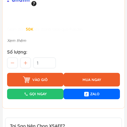
Giảm đến
50K
khi thanh toán qua Fundiin.
Xem thêm
Số lượng:
VÀO GIỎ
MUA NGAY
GỌI NGAY
ZALO
Z
Tại Sao Nên Chọn XSAFE?