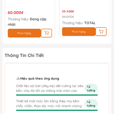
59.400₫
60.000₫
66.000₫
Thương hiệu:
Đang cập
Thương hiệu:
TOTAL
nhật
Mua ngay
Mua ngay
Thông Tin Chi Tiết
Hiệu quả theo ứng dụng
Chất liệu sợi bạt (dây bẹ) dệt cường lực siêu
Lý
bền, chịu tải tốt và chống mài mòn cao
tưởng
Thiết kế một móc lớn bằng thép mạ kẽm
Lý
chắc chắn, thao tác móc nối nhanh chóng
tưởng