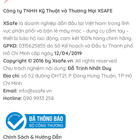
Công ty TNHH Kỹ Thuật và Thương Mại XSAFE
XSafe
là doanh nghiệp dẫn đầu tại Việt Nam trong lĩnh
vực phân phối và bán lẻ máy móc – dụng cụ cầm tay –
thiết bị bảo hộ lao động, cam kết 100% hàng chính hãng.
GPKD:
0315625855 do Sở Kế hoạch và Đầu tư Thành phố
Hồ Chí Minh cấp ngày
12/04/2019
Copyright © 2016 by Xsafe.vn
. All rights reserved
Chịu trách nghiệm nội dung:
Đỗ Trịnh Nhất Duy
Địa chỉ:
số 52 đường ĐHT21, P. Đông Hưng Thuận, TP Hồ
Chí Minh
Email:
info@xsafe.vn
Hotline:
090 9933 258
Chính Sách & Hướng Dẫn