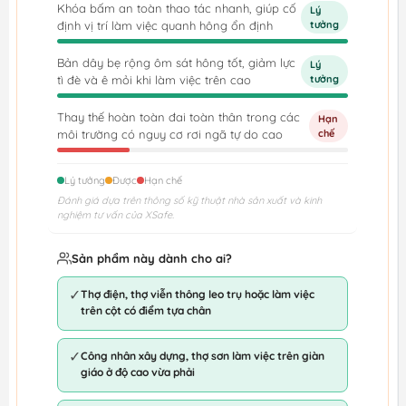
Khóa bấm an toàn thao tác nhanh, giúp cố
Lý
định vị trí làm việc quanh hông ổn định
tưởng
Bản dây bẹ rộng ôm sát hông tốt, giảm lực
Lý
tì đè và ê mỏi khi làm việc trên cao
tưởng
Thay thế hoàn toàn đai toàn thân trong các
Hạn
môi trường có nguy cơ rơi ngã tự do cao
chế
Lý tưởng
Được
Hạn chế
Đánh giá dựa trên thông số kỹ thuật nhà sản xuất và kinh
nghiệm tư vấn của XSafe.
Sản phẩm này dành cho ai?
✓
Thợ điện, thợ viễn thông leo trụ hoặc làm việc
trên cột có điểm tựa chân
✓
Công nhân xây dựng, thợ sơn làm việc trên giàn
giáo ở độ cao vừa phải