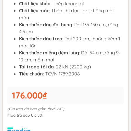
Chất liệu khóa
: Thép không gỉ
Chất liệu móc
: Thép chịu lực cao, chống mài
mòn
Kích thước dây đai bụng
: Dài 135-150 cm, rộng
4.5 cm
Kích thước dây treo
: Dài 200 cm, thường kèm 1
móc lớn
Kích thước miếng đệm lưng
: Dài 54 cm, rộng 9-
10 cm, mềm mại
Tải trọng tối đa
: 22 kN (2200 kg)
Tiêu chuẩn
: TCVN 1789:2008
176.000₫
(Giá trên đã bao gồm thuế VAT)
Mua trả sau 0 ₫ với