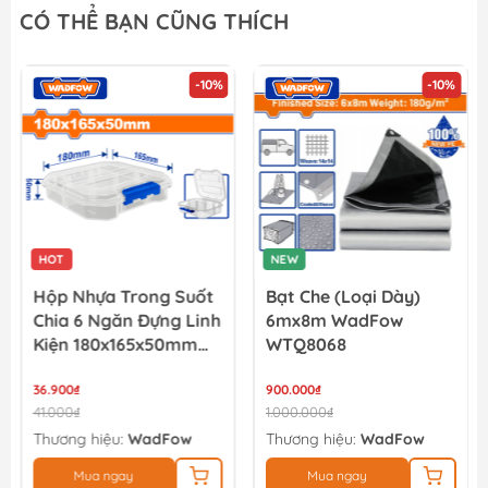
CÓ THỂ BẠN CŨNG THÍCH
-10%
-10%
HOT
NEW
Hộp Nhựa Trong Suốt
Bạt Che (loại Dày)
Chia 6 Ngăn Đựng Linh
6mx8m WadFow
Kiện 180x165x50mm
WTQ8068
WadFow WTB8341
36.900₫
900.000₫
41.000₫
1.000.000₫
Thương hiệu:
WadFow
Thương hiệu:
WadFow
Mua ngay
Mua ngay