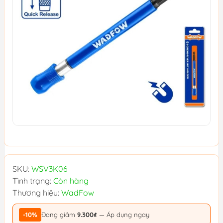
SKU:
WSV3K06
Tình trạng:
Còn hàng
Thương hiệu:
WadFow
-10%
Đang giảm
9.300₫
— Áp dụng ngay