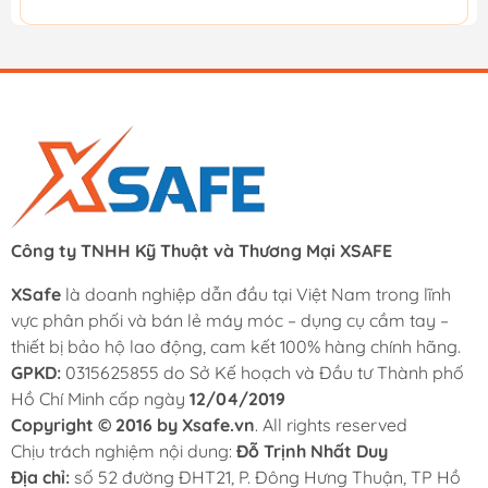
Công ty TNHH Kỹ Thuật và Thương Mại XSAFE
XSafe
là doanh nghiệp dẫn đầu tại Việt Nam trong lĩnh
vực phân phối và bán lẻ máy móc – dụng cụ cầm tay –
thiết bị bảo hộ lao động, cam kết 100% hàng chính hãng.
GPKD:
0315625855 do Sở Kế hoạch và Đầu tư Thành phố
Hồ Chí Minh cấp ngày
12/04/2019
Copyright © 2016 by Xsafe.vn
. All rights reserved
Chịu trách nghiệm nội dung:
Đỗ Trịnh Nhất Duy
Địa chỉ:
số 52 đường ĐHT21, P. Đông Hưng Thuận, TP Hồ