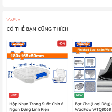
WadFow
CÓ THỂ BẠN CŨNG THÍCH
-10%
HOT
NEW
Hộp Nhựa Trong Suốt Chia 6
Bạt Che (loại Dày
Ngăn Đựng Linh Kiện
WadFow WTQ8068