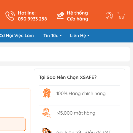
Hotline:
Hệ thống
090 9933 258
Cửa hàng
Cơ Hội Việc Làm
Tin Tức
Liên Hệ
Tại Sao Nên Chọn XSAFE?
100% Hàng chính hãng
>15,000 mặt hàng
Giá luôn tốt - Đầy đủ VAT