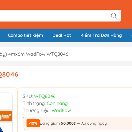
Combo tiết kiệm
Deal Hot
Kiểm Tra Đơn Hàng
i dày) 4mx6m WadFow WTQ8046
Q8046
SKU:
WTQ8046
Tình trạng:
Còn hàng
Thương hiệu:
WadFow
-10%
Đang giảm
50.000₫
— Áp dụng ngay