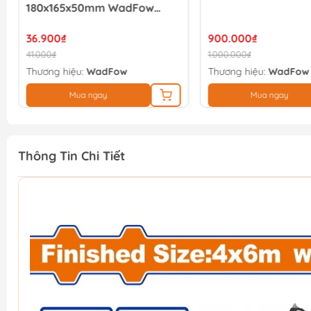
180x165x50mm WadFow
WTB8341
36.900₫
900.000₫
41.000₫
1.000.000₫
Thương hiệu:
WadFow
Thương hiệu:
WadFow
Mua ngay
Mua ngay
Thông Tin Chi Tiết