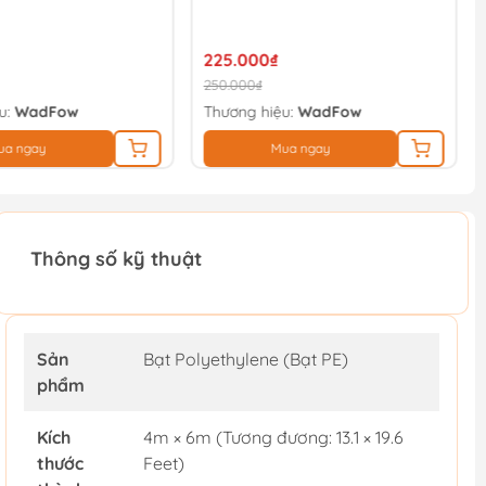
225.000₫
250.000₫
u:
WadFow
Thương hiệu:
WadFow
ua ngay
Mua ngay
Thông số kỹ thuật
Sản
Bạt Polyethylene (Bạt PE)
phẩm
Kích
4m × 6m (Tương đương: 13.1 × 19.6
thước
Feet)