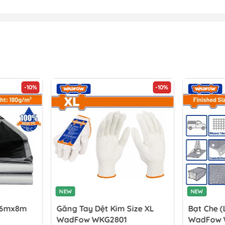
-10%
-10%
NEW
NEW
) 6mx8m
Găng Tay Dệt Kim Size XL
Bạt Che 
WadFow WKG2801
WadFow 