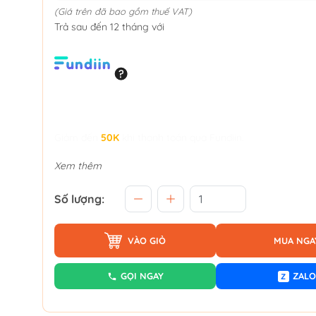
(Giá trên đã bao gồm thuế VAT)
Trả sau đến 12 tháng với
Giảm đến
50K
khi thanh toán qua Fundiin.
Xem thêm
Số lượng:
VÀO GIỎ
MUA NGA
GỌI NGAY
ZALO
Z