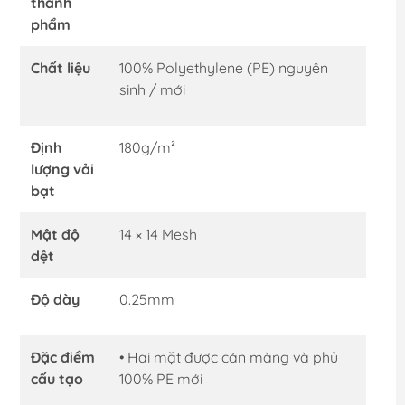
thành
phẩm
Chất liệu
100% Polyethylene (PE) nguyên
sinh / mới
Định
180g/m²
lượng vải
bạt
Mật độ
14 × 14 Mesh
dệt
Độ dày
0.25mm
Đặc điểm
• Hai mặt được cán màng và phủ
cấu tạo
100% PE mới