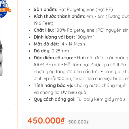
Sản phẩm:
Bạt Polyethylene (Bạt PE)
Kích thước thành phẩm:
4m × 6m (Tương đươn
19.6 Feet)
Chất liệu:
100% Polyethylene (PE) nguyên sin
Định lượng vải bạt:
180g/m²
Mật độ dệt:
14 × 14 Mesh
Độ dày:
0.25mm
Đặc điểm cấu tạo:
• Hai mặt được cán màng
100% PE mới • Mỗi tấm bạt được gia cố thêm
nhựa giúp tăng độ bền cấu trúc • Trang bị 
định vị mỗi 100cm, thuận tiện cho việc buộc c
Tính năng bảo vệ:
Chống nước, chống tuyết,
và chống tia UV hiệu quả
Quy cách đóng gói:
Túi poly kèm giấy màu
450.000₫
500.000₫