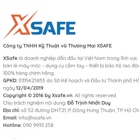
Công ty TNHH Kỹ Thuật và Thương Mại XSAFE
XSafe
là doanh nghiệp dẫn đầu tại Việt Nam trong lĩnh vực
bán lẻ máy móc – dụng cụ cầm tay – thiết bị bảo hộ lao độ
100% hàng chính hãng.
GPKD:
0315625855 do Sở Kế hoạch và Đầu tư Thành phố Hồ
ngày
12/04/2019
Copyright © 2016 by Xsafe.vn
. All rights reserved
Chịu trách nghiệm nội dung:
Đỗ Trịnh Nhất Duy
Địa chỉ:
số 52 đường ĐHT21, P. Đông Hưng Thuận, TP Hồ Chí
Email:
info@xsafe.vn
Hotline:
090 9933 258