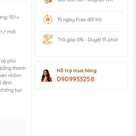
g: 13.1 ×
15 ngày Free đổi trả
h / mới
Trả góp 0% - Duyệt 15 phút
 và phủ
 bằng thanh
Hỗ trợ mua hàng
khoen nhôm
0909933258
ố định
 chống bụi