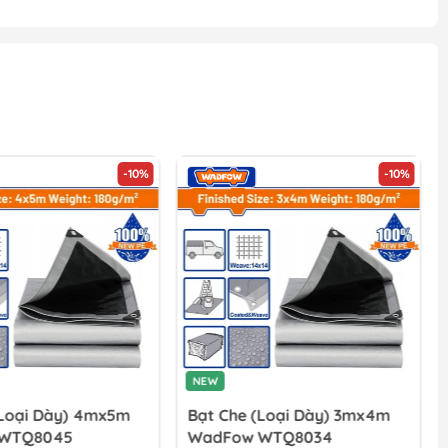
-10%
-10%
NEW
(loại Dày) 4mx5m
Bạt Che (loại Dày) 3mx4m
WTQ8045
WadFow WTQ8034