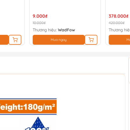
9.000₫
378.000₫
10.000₫
420.000₫
Thương hiệu:
WadFow
Thương hiệ
Mua ngay
M