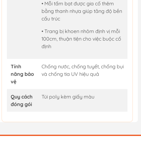
• Mỗi tấm bạt được gia cố thêm
bằng thanh nhựa giúp tăng độ bền
cấu trúc
• Trang bị khoen nhôm định vị mỗi
100cm, thuận tiện cho việc buộc cố
định
Tính
Chống nước, chống tuyết, chống bụi
năng bảo
và chống tia UV hiệu quả
vệ
Quy cách
Túi poly kèm giấy màu
đóng gói