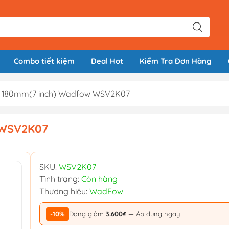
Combo tiết kiệm
Deal Hot
Kiểm Tra Đơn Hàng
ít 180mm(7 inch) Wadfow WSV2K07
w WSV2K07
SKU:
WSV2K07
Tình trạng:
Còn hàng
Thương hiệu:
WadFow
-10%
Đang giảm
3.600₫
— Áp dụng ngay