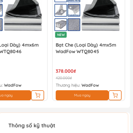
NEW
(loại Dày) 4mx6m
Bạt Che (loại Dày) 4mx5m
WTQ8046
WadFow WTQ8045
378.000₫
420.000₫
u:
WadFow
Thương hiệu:
WadFow
ua ngay
Mua ngay
Thông số kỹ thuật