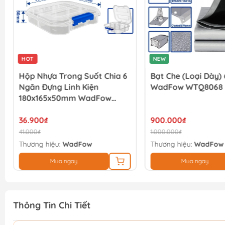
HOT
NEW
Hộp Nhựa Trong Suốt Chia 6
Bạt Che (loại Dày
Ngăn Đựng Linh Kiện
WadFow WTQ8068
180x165x50mm WadFow
WTB8341
36.900₫
900.000₫
41.000₫
1.000.000₫
Thương hiệu:
WadFow
Thương hiệu:
WadFow
Mua ngay
Mua ngay
Thông Tin Chi Tiết