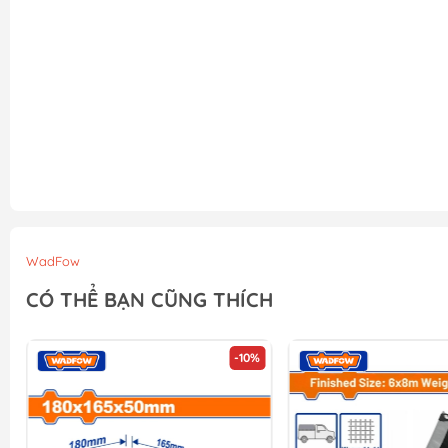
WadFow
CÓ THỂ BẠN CŨNG THÍCH
-10%