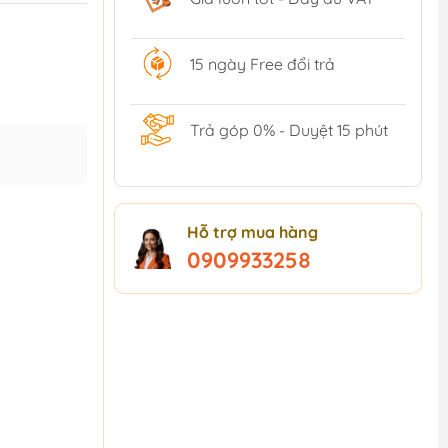
15 ngày Free đổi trả
Trả góp 0% - Duyệt 15 phút
Hỗ trợ mua hàng
0909933258