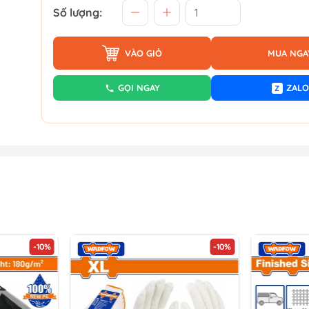
Số lượng:
VÀO GIỎ
MUA NGA
GỌI NGAY
ZALO
Z
-10%
-10%