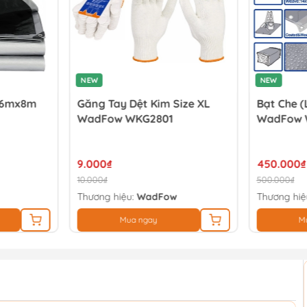
NEW
NEW
) 6mx8m
Găng Tay Dệt Kim Size XL
Bạt Che 
WadFow WKG2801
WadFow 
9.000₫
450.000₫
10.000₫
500.000₫
Thương hiệu:
WadFow
Thương hiệ
Mua ngay
M