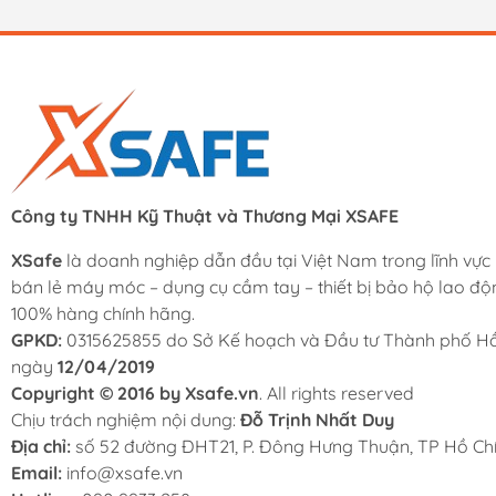
Công ty TNHH Kỹ Thuật và Thương Mại XSAFE
XSafe
là doanh nghiệp dẫn đầu tại Việt Nam trong lĩnh vực
bán lẻ máy móc – dụng cụ cầm tay – thiết bị bảo hộ lao độ
100% hàng chính hãng.
GPKD:
0315625855 do Sở Kế hoạch và Đầu tư Thành phố Hồ
ngày
12/04/2019
Copyright © 2016 by Xsafe.vn
. All rights reserved
Chịu trách nghiệm nội dung:
Đỗ Trịnh Nhất Duy
Địa chỉ:
số 52 đường ĐHT21, P. Đông Hưng Thuận, TP Hồ Chí
Email:
info@xsafe.vn