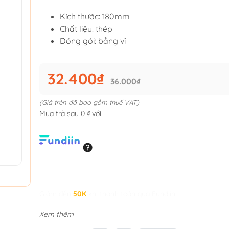
Kích thước: 180mm
Chất liệu: thép
Đóng gói: bằng vỉ
32.400₫
36.000₫
(Giá trên đã bao gồm thuế VAT)
Mua trả sau 0 ₫ với
Giảm đến
50K
khi thanh toán qua Fundiin.
Xem thêm