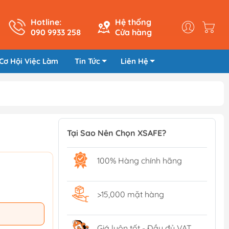
Hotline:
Hệ thống
090 9933 258
Cửa hàng
Cơ Hội Việc Làm
Tin Tức
Liên Hệ
Tại Sao Nên Chọn XSAFE?
100% Hàng chính hãng
>15,000 mặt hàng
Giá luôn tốt - Đầy đủ VAT