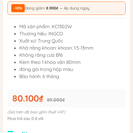
-10%
Đang giảm
8.900₫
— Áp dụng ngay
Mã sản phẩm: KC1302W
Thương hiệu: INGCO
Xuất xứ: Trung Quốc
Khả năng khoan: khoan: 1.5-13mm
Không răng cưa B16
Kèm theo 1 khóa vặn 80mm
đóng gói trong hộp màu.
Bảo hành: 6 tháng
80.100₫
89.000₫
(Giá trên đã bao gồm thuế VAT)
Mua trả sau 0 ₫ với