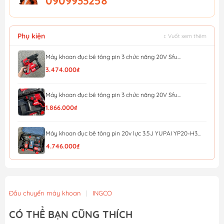
0909933258
Phụ kiện
↕ Vuốt xem thêm
Máy khoan đục bê tông pin 3 chức năng 20V Sfu...
3.474.000₫
Máy khoan đục bê tông pin 3 chức năng 20V Sfu...
1.866.000₫
Máy khoan đục bê tông pin 20v lực 3.5J YUPAI YP20-H3...
4.746.000₫
Máy khoan đục bê tông pin 20v lực 3.5J YUPAI YP20-H3...
3.801.000₫
Đầu chuyển máy khoan
|
INGCO
Máy khoan đục bê tông pin 20v lực 3.5J YUPAI YP20-H3...
CÓ THỂ BẠN CŨNG THÍCH
2.195.000₫