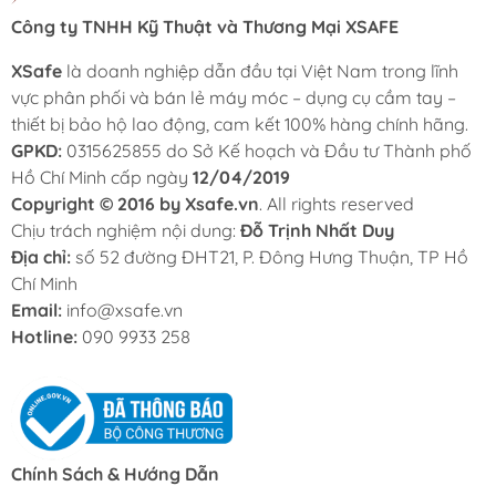
Công ty TNHH Kỹ Thuật và Thương Mại XSAFE
XSafe
là doanh nghiệp dẫn đầu tại Việt Nam trong lĩnh
vực phân phối và bán lẻ máy móc – dụng cụ cầm tay –
thiết bị bảo hộ lao động, cam kết 100% hàng chính hãng.
GPKD:
0315625855 do Sở Kế hoạch và Đầu tư Thành phố
Hồ Chí Minh cấp ngày
12/04/2019
Copyright © 2016 by Xsafe.vn
. All rights reserved
Chịu trách nghiệm nội dung:
Đỗ Trịnh Nhất Duy
Địa chỉ:
số 52 đường ĐHT21, P. Đông Hưng Thuận, TP Hồ
Chí Minh
Email:
info@xsafe.vn
Hotline:
090 9933 258
Chính Sách & Hướng Dẫn