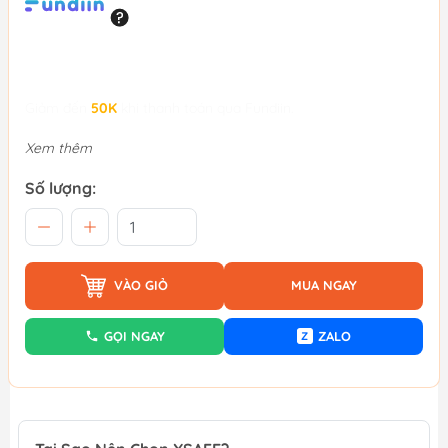
Giảm đến
50K
khi thanh toán qua Fundiin.
Xem thêm
Số lượng:
VÀO GIỎ
MUA NGAY
GỌI NGAY
ZALO
Z