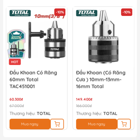
-10%
-10%
Máy khoan bê tông pin YUPAI YP20 H24M 20V (full bộ)
3.696.000₫
HOT
Đầu Khoan Có Răng
Đầu Khoan (có Răng
60mm Total
Cưa ) 10mm-13mm-
TAC451001
16mm Total
60.300₫
149.400₫
67.000₫
166.000₫
Thương hiệu:
TOTAL
Thương hiệu:
TOTAL
Mua ngay
Mua ngay