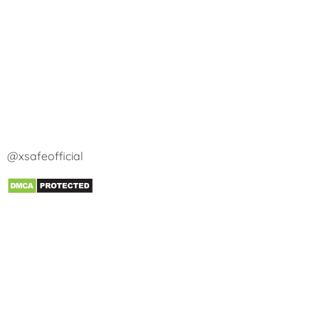
@xsafeofficial