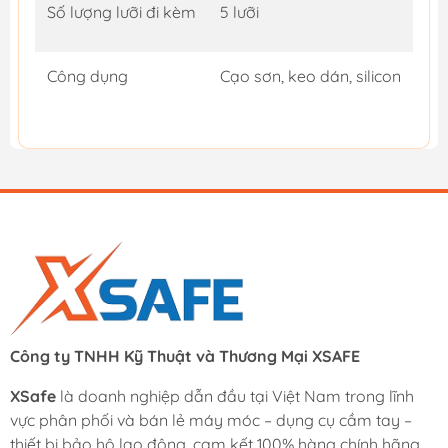
Số lượng lưỡi đi kèm
5 lưỡi
Công dụng
Cạo sơn, keo dán, silicon
Công ty TNHH Kỹ Thuật và Thương Mại XSAFE
XSafe
là doanh nghiệp dẫn đầu tại Việt Nam trong lĩnh
vực phân phối và bán lẻ máy móc – dụng cụ cầm tay –
thiết bị bảo hộ lao động, cam kết 100% hàng chính hãng.