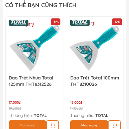
CÓ THỂ BẠN CŨNG THÍCH
-11%
-12%
Dao Trét Nhựa Total
Dao Trét Total 100mm
125mm THT8312526
THT8310026
17.000₫
15.000₫
19.000₫
17.000₫
Thương hiệu:
TOTAL
Thương hiệu:
TOTAL
Mua ngay
Mua ngay