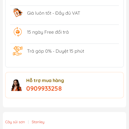
Giá luôn tốt - Đầy đủ VAT
15 ngày Free đổi trả
Trả góp 0% - Duyệt 15 phút
Hỗ trợ mua hàng
0909933258
Cây sủi sơn
|
Stanley