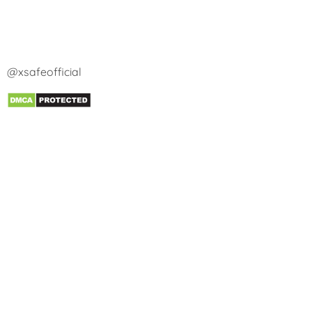
@xsafeofficial