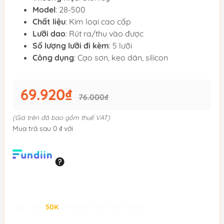
Model
: 28-500
Chất liệu
: Kim loại cao cấp
Lưỡi dao
: Rút ra/thu vào được
Số lượng lưỡi đi kèm
: 5 lưỡi
Công dụng
: Cạo sơn, keo dán, silicon
69.920₫
76.000₫
(Giá trên đã bao gồm thuế VAT)
Mua trả sau 0 ₫ với
Giảm đến
50K
khi thanh toán qua Fundiin.