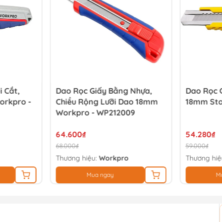
i Cắt,
Dao Rọc Giấy Bằng Nhựa,
Dao Rọc 
orkpro -
Chiều Rộng Lưỡi Dao 18mm
18mm Sta
Workpro - WP212009
64.600₫
54.280₫
68.000₫
59.000₫
Thương hiệu:
Workpro
Thương hiệ
Mua ngay
M