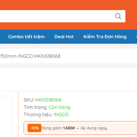
Combo tiết kiệm
Deal Hot
Kiểm Tra Đơn Hàng
y 150mm INGCO HKNS18068
8
SKU:
HKNS18068
Tình trạng:
Còn hàng
Thương hiệu:
INGCO
-10%
Đang giảm
1.600₫
— Áp dụng ngay