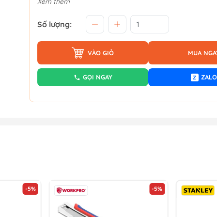
Xem thêm
Số lượng:
VÀO GIỎ
MUA NGA
GỌI NGAY
ZALO
Z
-5%
-5%