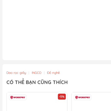
Dao rọc giấy
|
INGCO
|
Đồ nghề
CÓ THỂ BẠN CŨNG THÍCH
-5%