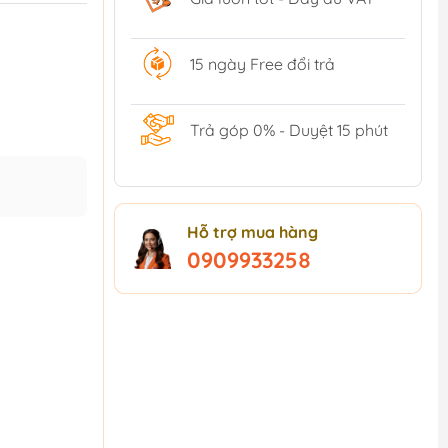
15 ngày Free đổi trả
Trả góp 0% - Duyệt 15 phút
Hỗ trợ mua hàng
0909933258