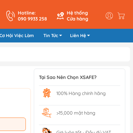
Hotline:
Hệ thống
090 9933 258
Cửa hàng
Cơ Hội Việc Làm
Tin Tức
Liên Hệ
Tại Sao Nên Chọn XSAFE?
100% Hàng chính hãng
>15,000 mặt hàng
Giá luôn tốt - Đầy đủ VAT