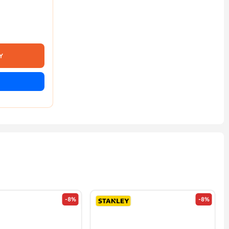
Y
-8%
-8%