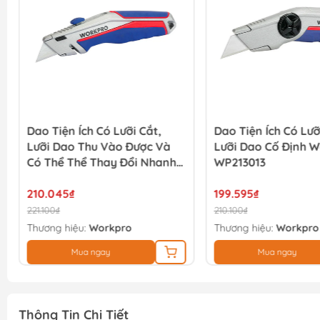
Dao Tiện Ích Có Lưỡi Cắt,
Dao Tiện Ích Có Lưỡ
Lưỡi Dao Thu Vào Được Và
Lưỡi Dao Cố Định W
Có Thể Thể Thay Đổi Nhanh
WP213013
Chóng Workpro - WP213014
210.045₫
199.595₫
221.100₫
210.100₫
Thương hiệu:
Workpro
Thương hiệu:
Workpro
Mua ngay
Mua ngay
Thông Tin Chi Tiết