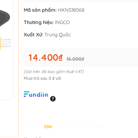
Mã sản phẩm:
HKNS18068
Thương hiệu:
INGCO
Xuất Xứ:
Trung Quốc
14.400₫
16.000₫
(Giá trên đã bao gồm thuế VAT)
Mua trả sau 0 ₫ với
Giảm đến
50K
khi thanh toán qua Fundiin.