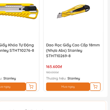
Giấy Khóa Tự Động
Dao Rọc Giấy Cao Cấp 18mm
nley STHT10276-8
(nhựa Abs) Stanley
STHT10269-8
165.600₫
180.000₫
u:
Stanley
Thương hiệu:
Stanley
ua ngay
Mua ngay