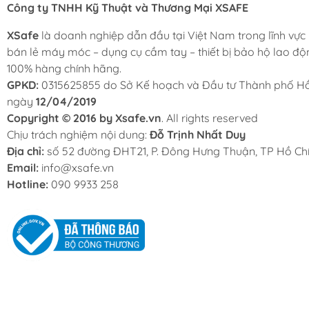
Công ty TNHH Kỹ Thuật và Thương Mại XSAFE
XSafe
là doanh nghiệp dẫn đầu tại Việt Nam trong lĩnh vực
bán lẻ máy móc – dụng cụ cầm tay – thiết bị bảo hộ lao độ
100% hàng chính hãng.
GPKD:
0315625855 do Sở Kế hoạch và Đầu tư Thành phố Hồ
ngày
12/04/2019
Copyright © 2016 by Xsafe.vn
. All rights reserved
Chịu trách nghiệm nội dung:
Đỗ Trịnh Nhất Duy
Địa chỉ:
số 52 đường ĐHT21, P. Đông Hưng Thuận, TP Hồ Chí
Email:
info@xsafe.vn
Hotline:
090 9933 258