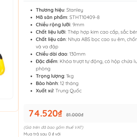
Thương hiệu
: Stanley
Mã sản phẩm
: STHT10409-8
Chiều rộng lưỡi
: 9mm
Chất liệu lưỡi
: Thép hợp kim cao cấp, sắc bé
Chất liệu cán
: Nhựa ABS bọc cao su êm, chốn
và va đập
Chiều dài dao
: 130mm
Đặc điểm
: Khóa trượt tự động, có hộp chứa l
phòng
Trọng lượng
: 1kg
Bảo hành
: 12 tháng
Xuất xứ
: Trung Quốc
74.520₫
81.000₫
(Giá trên đã bao gồm thuế VAT)
Mua trả sau 0 ₫ với