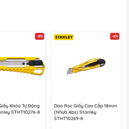
-8%
-8%
Giấy Khóa Tự Động
Dao Rọc Giấy Cao Cấp 18mm
nley STHT10276-8
(nhựa Abs) Stanley
STHT10269-8