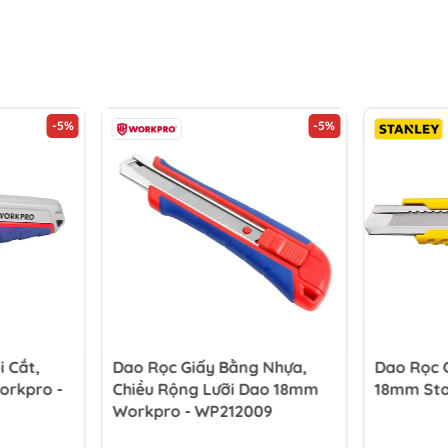
-5%
-5%
i Cắt,
Dao Rọc Giấy Bằng Nhựa,
Dao Rọc 
orkpro -
Chiều Rộng Lưỡi Dao 18mm
18mm Sta
Workpro - WP212009