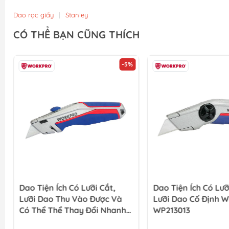
Dao rọc giấy
|
Stanley
CÓ THỂ BẠN CŨNG THÍCH
-5%
Dao Tiện Ích Có Lưỡi Cắt,
Dao Tiện Ích Có Lưỡ
Lưỡi Dao Thu Vào Được Và
Lưỡi Dao Cố Định W
Có Thể Thể Thay Đổi Nhanh
WP213013
Chóng Workpro - WP213014