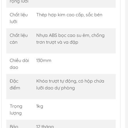
rộng lưỡi
Chất liệu
Thép hợp kim cao cấp, sắc bén
lưỡi
Chất liệu
Nhựa ABS bọc cao su êm, chống
cán
trơn trượt và va đập
Chiều dài
130mm
dao
Đặc
Khóa trượt tự động, có hộp chứa
điểm
lưỡi dao dự phòng
Trọng
1kg
lượng
Bảo
12 tháng