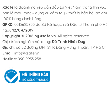
XSafe
là doanh nghiệp dẫn đầu tại Việt Nam trong lĩnh vực
bán lẻ máy móc – dụng cụ cầm tay – thiết bị bảo hộ lao độ
100% hàng chính hãng.
GPKD:
0315625855 do Sở Kế hoạch và Đầu tư Thành phố Hồ
ngày
12/04/2019
Copyright © 2016 by Xsafe.vn
. All rights reserved
Chịu trách nghiệm nội dung:
Đỗ Trịnh Nhất Duy
Địa chỉ:
số 52 đường ĐHT21, P. Đông Hưng Thuận, TP Hồ Chí
Email:
info@xsafe.vn
Hotline:
090 9933 258