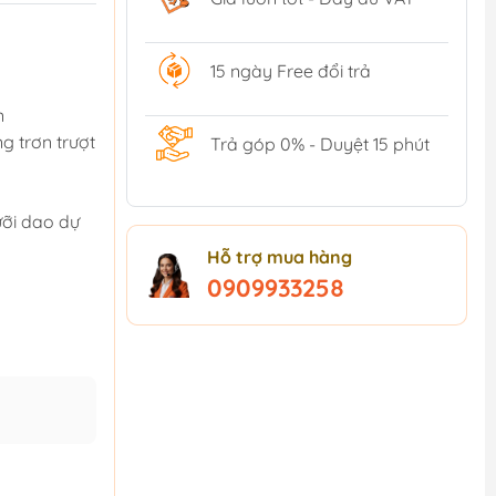
15 ngày Free đổi trả
n
g trơn trượt
Trả góp 0% - Duyệt 15 phút
ưỡi dao dự
Hỗ trợ mua hàng
0909933258