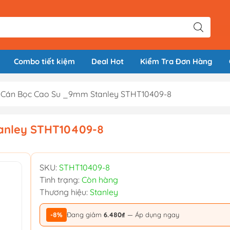
Combo tiết kiệm
Deal Hot
Kiểm Tra Đơn Hàng
 Cán Bọc Cao Su _9mm Stanley STHT10409-8
anley STHT10409-8
SKU:
STHT10409-8
Tình trạng:
Còn hàng
Thương hiệu:
Stanley
-8%
Đang giảm
6.480₫
— Áp dụng ngay