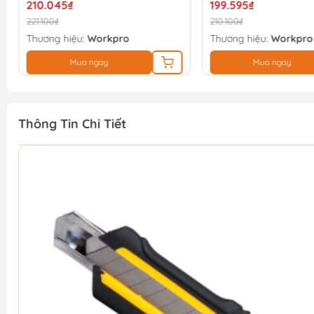
210.045₫
199.595₫
221.100₫
210.100₫
Thương hiệu:
Workpro
Thương hiệu:
Workpro
Mua ngay
Mua ngay
Thông Tin Chi Tiết