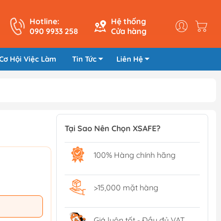
Hotline:
Hệ thống
090 9933 258
Cửa hàng
Cơ Hội Việc Làm
Tin Tức
Liên Hệ
Tại Sao Nên Chọn XSAFE?
100% Hàng chính hãng
>15,000 mặt hàng
Giá luôn tốt - Đầy đủ VAT