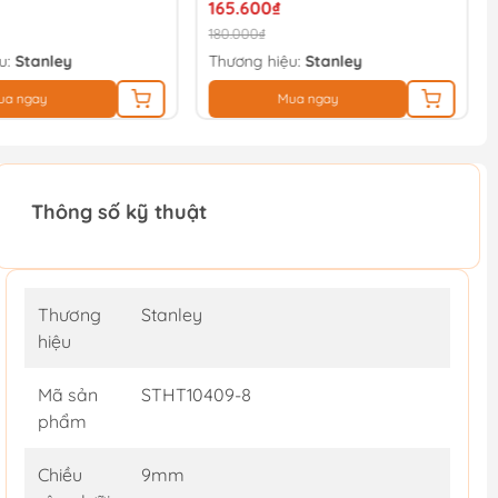
165.600₫
180.000₫
u:
Stanley
Thương hiệu:
Stanley
ua ngay
Mua ngay
Thông số kỹ thuật
Thương
Stanley
hiệu
Mã sản
STHT10409-8
phẩm
Chiều
9mm