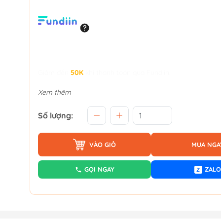
Giảm đến
50K
khi thanh toán qua Fundiin.
Xem thêm
Số lượng:
VÀO GIỎ
MUA NGA
GỌI NGAY
ZALO
Z