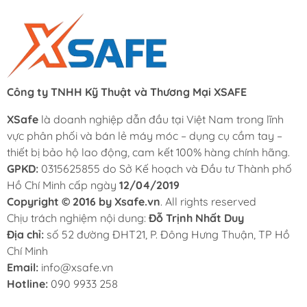
Công ty TNHH Kỹ Thuật và Thương Mại XSAFE
XSafe
là doanh nghiệp dẫn đầu tại Việt Nam trong lĩnh
vực phân phối và bán lẻ máy móc – dụng cụ cầm tay –
thiết bị bảo hộ lao động, cam kết 100% hàng chính hãng.
GPKD:
0315625855 do Sở Kế hoạch và Đầu tư Thành phố
Hồ Chí Minh cấp ngày
12/04/2019
Copyright © 2016 by Xsafe.vn
. All rights reserved
Chịu trách nghiệm nội dung:
Đỗ Trịnh Nhất Duy
Địa chỉ:
số 52 đường ĐHT21, P. Đông Hưng Thuận, TP Hồ
Chí Minh
Email:
info@xsafe.vn
Hotline:
090 9933 258