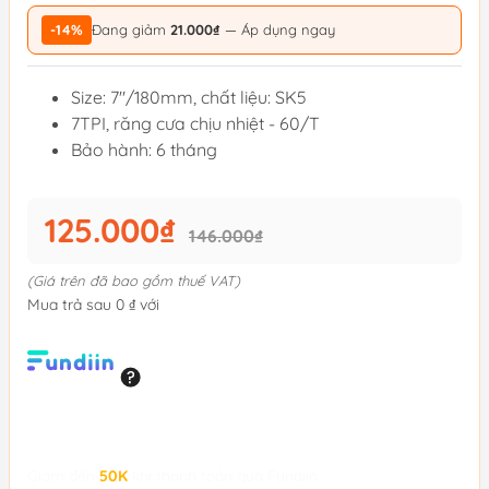
-14%
Đang giảm
21.000₫
— Áp dụng ngay
Size: 7"/180mm, chất liệu: SK5
7TPI, răng cưa chịu nhiệt - 60/T
Bảo hành: 6 tháng
125.000₫
146.000₫
(Giá trên đã bao gồm thuế VAT)
Mua trả sau 0 ₫ với
Giảm đến
50K
khi thanh toán qua Fundiin.