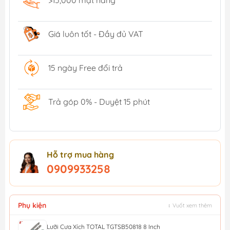
>15,000 mặt hàng
Giá luôn tốt - Đầy đủ VAT
15 ngày Free đổi trả
Trả góp 0% - Duyệt 15 phút
Hỗ trợ mua hàng
0909933258
Phụ kiện
↕ Vuốt xem thêm
Lưỡi Cưa Xích TOTAL TGTSB50818 8 Inch