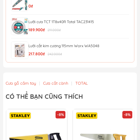
0₫
Lưỡi cưa TCT 1T8x40R Total TAC231415
189.900₫
211.000₫
Lưỡi cắt kim cương 115mm Worx WA5048
217.800₫
242.000₫
Dao tiện ích có lưỡi cắt, lưỡi dao thu vào được và c...
210.045₫
221.100₫
Cưa gỗ cầm tay
|
Cưa cắt cành
|
TOTAL
Dao tiện ích có lưỡi cắt, lưỡi dao cố định Workpro ...
CÓ THỂ BẠN CŨNG THÍCH
199.595₫
210.100₫
-8%
-8%
Lưỡi cắt kim loại Minbao 355mm 355x2.2x1.8 x25.4x66T
1.530.000₫