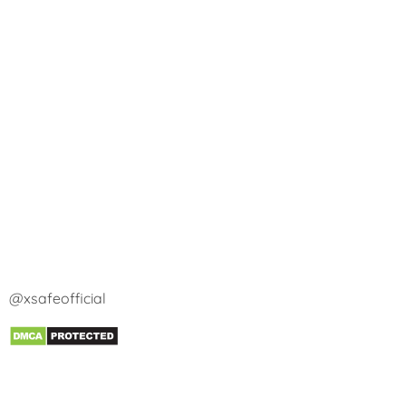
@xsafeofficial