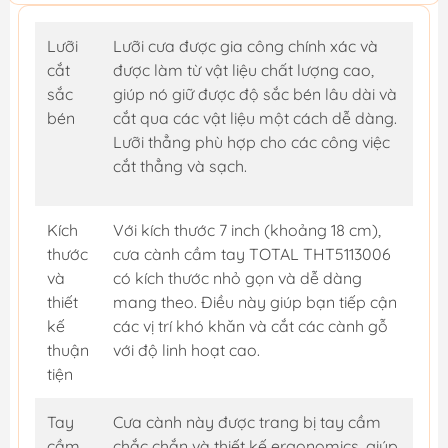
Lưỡi
Lưỡi cưa được gia công chính xác và
cắt
được làm từ vật liệu chất lượng cao,
sắc
giúp nó giữ được độ sắc bén lâu dài và
bén
cắt qua các vật liệu một cách dễ dàng.
Lưỡi thẳng phù hợp cho các công việc
cắt thẳng và sạch.
Kích
Với kích thước 7 inch (khoảng 18 cm),
thước
cưa cành cầm tay TOTAL THT5113006
và
có kích thước nhỏ gọn và dễ dàng
thiết
mang theo. Điều này giúp bạn tiếp cận
kế
các vị trí khó khăn và cắt các cành gỗ
thuận
với độ linh hoạt cao.
tiện
Tay
Cưa cành này được trang bị tay cầm
cầm
chắc chắn và thiết kế ergonomics, giúp