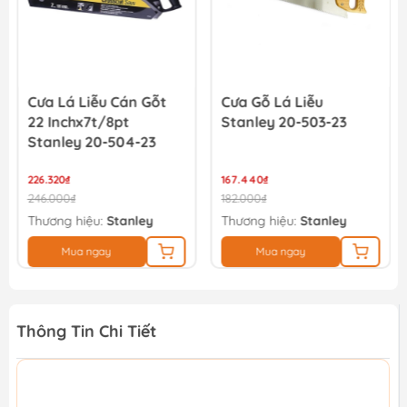
Cưa Lá Liễu Cán Gỗt
Cưa Gỗ Lá Liễu
22 Inchx7t/8pt
Stanley 20-503-23
Stanley 20-504-23
226.320₫
167.440₫
246.000₫
182.000₫
Thương hiệu:
Stanley
Thương hiệu:
Stanley
Mua ngay
Mua ngay
Thông Tin Chi Tiết