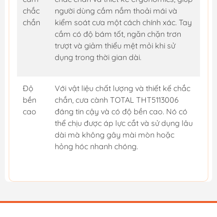
chắc
người dùng cầm nắm thoải mái và
chắn
kiểm soát cưa một cách chính xác. Tay
cầm có độ bám tốt, ngăn chặn trơn
trượt và giảm thiểu mệt mỏi khi sử
dụng trong thời gian dài.
Độ
Với vật liệu chất lượng và thiết kế chắc
bền
chắn, cưa cành TOTAL THT5113006
cao
đáng tin cậy và có độ bền cao. Nó có
thể chịu được áp lực cắt và sử dụng lâu
dài mà không gây mài mòn hoặc
hỏng hóc nhanh chóng.