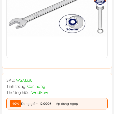
SKU:
WSA1330
Tình trạng:
Còn hàng
Thương hiệu:
WadFow
-10%
Đang giảm
12.000₫
— Áp dụng ngay