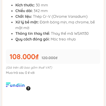
Kích thước:
30 mm
Chiều dài:
342 mm
Chất liệu:
Thép Cr-V (Chrome Vanadium)
Xử lý bề mặt:
Đánh bóng mịn, mạ chrome, bề
mặt mờ
Thông tin thay thế:
Thay thế mã WSA1130
Quy cách đóng gói:
Móc treo nhựa
108.000₫
120.000₫
(Giá trên đã bao gồm thuế VAT)
Mua trả sau 0 ₫ với