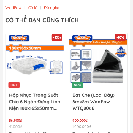
WadFow
|
Cờ lê
|
Đồ nghề
CÓ THỂ BẠN CŨNG THÍCH
-10%
-10%
HOT
NEW
Hộp Nhựa Trong Suốt
Bạt Che (loại Dày)
Chia 6 Ngăn Đựng Linh
6mx8m WadFow
Kiện 180x165x50mm
WTQ8068
WadFow WTB8341
36.900₫
900.000₫
41.000₫
1.000.000₫