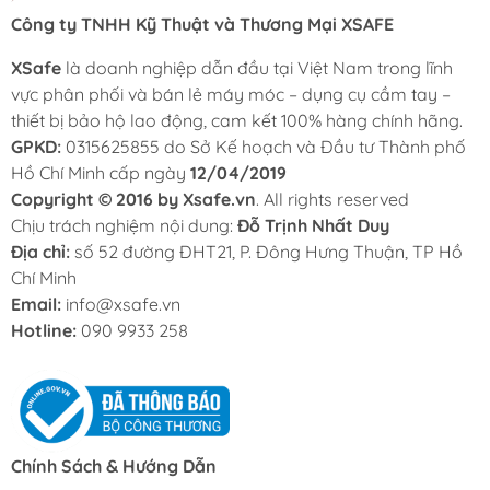
Công ty TNHH Kỹ Thuật và Thương Mại XSAFE
XSafe
là doanh nghiệp dẫn đầu tại Việt Nam trong lĩnh
vực phân phối và bán lẻ máy móc – dụng cụ cầm tay –
thiết bị bảo hộ lao động, cam kết 100% hàng chính hãng.
GPKD:
0315625855 do Sở Kế hoạch và Đầu tư Thành phố
Hồ Chí Minh cấp ngày
12/04/2019
Copyright © 2016 by Xsafe.vn
. All rights reserved
Chịu trách nghiệm nội dung:
Đỗ Trịnh Nhất Duy
Địa chỉ:
số 52 đường ĐHT21, P. Đông Hưng Thuận, TP Hồ
Chí Minh
Email:
info@xsafe.vn
Hotline:
090 9933 258
Chính Sách & Hướng Dẫn