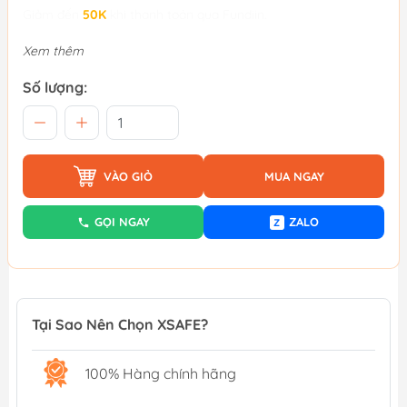
Giảm đến
50K
khi thanh toán qua Fundiin.
Xem thêm
Số lượng:
VÀO GIỎ
MUA NGAY
GỌI NGAY
ZALO
Z
Tại Sao Nên Chọn XSAFE?
100% Hàng chính hãng