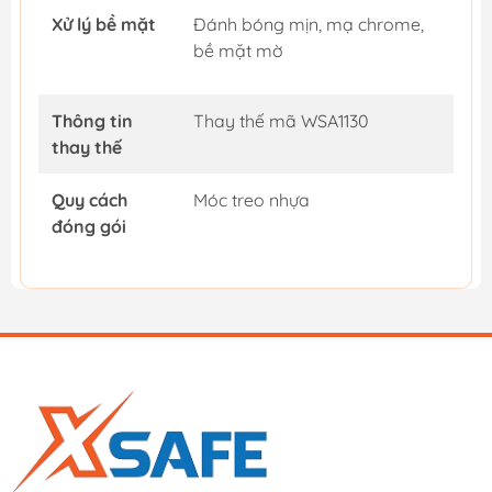
Xử lý bề mặt
Đánh bóng mịn, mạ chrome,
bề mặt mờ
Thông tin
Thay thế mã WSA1130
thay thế
Quy cách
Móc treo nhựa
đóng gói