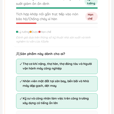
suất giảm ồn ổn định
tưởng
Tích hợp khớp nối gắn trực tiếp vào nón
Hạn
bảo hộ/Chống cháy xỉ hàn
chế
Lý tưởng
Được
Hạn chế
Đánh giá dựa trên thông số kỹ thuật nhà sản xuất và kinh
nghiệm tư vấn của XSafe.
Sản phẩm này dành cho ai?
✓
Thợ cơ khí nặng, thợ hàn, thợ đóng tàu và Người
vận hành máy công nghiệp
✓
Nhân viên mặt đất tại sân bay, bến bãi và Nhà
máy dập gạch, dệt may
✓
Kỹ sư và công nhân làm việc trên công trường
xây dựng có tiếng ồn lớn