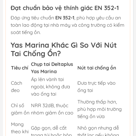
Đạt chuẩn bảo vệ thính giác EN 352-1
Đáp ứng tiêu chuẩn
EN 352-1
, phù hợp yêu cầu an
toàn lao động tại nhà máy và công trường có kiểm
soát tiếng ồn.
Yas Marina Khác Gì So Với Nút
Tai Chống Ồn?
Chụp tai Deltaplus
Tiêu chí
Nút tai chống ồn
Yas Marina
Áp lên vành tai
Cách
Đưa trực tiếp vào
ngoài, không đưa
đeo
ống tai
vào ống tai
Thường thấp hơn,
Chỉ số
NRR 32dB, thuộc
phù hợp môi trường
giảm ồn
nhóm giảm ồn cao
tiếng ồn vừa
Mang
Gập gọn, dễ cất
Nhỏ gọn nhưng dễ
theo khi
trong túi hoặc hộp
thất lạc nếu không