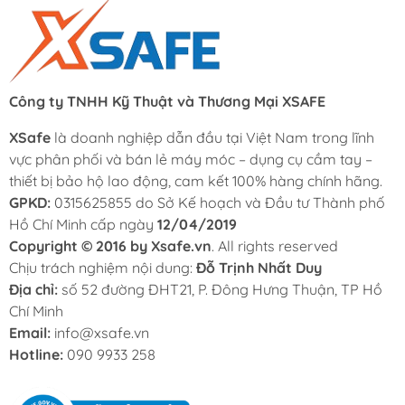
Công ty TNHH Kỹ Thuật và Thương Mại XSAFE
XSafe
là doanh nghiệp dẫn đầu tại Việt Nam trong lĩnh
vực phân phối và bán lẻ máy móc – dụng cụ cầm tay –
thiết bị bảo hộ lao động, cam kết 100% hàng chính hãng.
GPKD:
0315625855 do Sở Kế hoạch và Đầu tư Thành phố
Hồ Chí Minh cấp ngày
12/04/2019
Copyright © 2016 by Xsafe.vn
. All rights reserved
Chịu trách nghiệm nội dung:
Đỗ Trịnh Nhất Duy
Địa chỉ:
số 52 đường ĐHT21, P. Đông Hưng Thuận, TP Hồ
Chí Minh
Email:
info@xsafe.vn
Hotline:
090 9933 258