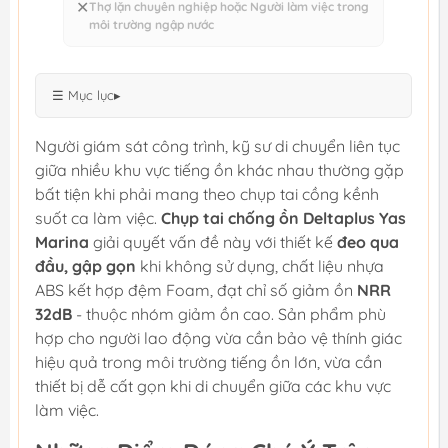
✕
Thợ lặn chuyên nghiệp hoặc Người làm việc trong
môi trường ngập nước
☰ Mục lục
▸
Người giám sát công trình, kỹ sư di chuyển liên tục
giữa nhiều khu vực tiếng ồn khác nhau thường gặp
bất tiện khi phải mang theo chụp tai cồng kềnh
suốt ca làm việc.
Chụp tai chống ồn Deltaplus Yas
Marina
giải quyết vấn đề này với thiết kế
đeo qua
đầu, gập gọn
khi không sử dụng, chất liệu nhựa
ABS kết hợp đệm Foam, đạt chỉ số giảm ồn
NRR
32dB
- thuộc nhóm giảm ồn cao. Sản phẩm phù
hợp cho người lao động vừa cần bảo vệ thính giác
hiệu quả trong môi trường tiếng ồn lớn, vừa cần
thiết bị dễ cất gọn khi di chuyển giữa các khu vực
làm việc.