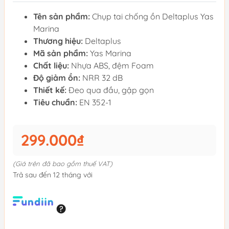
Tên sản phẩm:
Chụp tai chống ồn Deltaplus Yas
Marina
Thương hiệu:
Deltaplus
Mã sản phẩm:
Yas Marina
Chất liệu:
Nhựa ABS, đệm Foam
Độ giảm ồn:
NRR 32 dB
Thiết kế:
Đeo qua đầu, gập gọn
Tiêu chuẩn:
EN 352-1
299.000₫
(Giá trên đã bao gồm thuế VAT)
Trả sau đến 12 tháng với