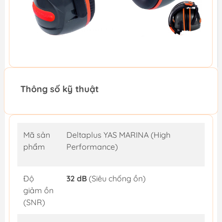
Thông số kỹ thuật
Mã sản
Deltaplus YAS MARINA (High
phẩm
Performance)
Độ
32 dB
(Siêu chống ồn)
giảm ồn
(SNR)