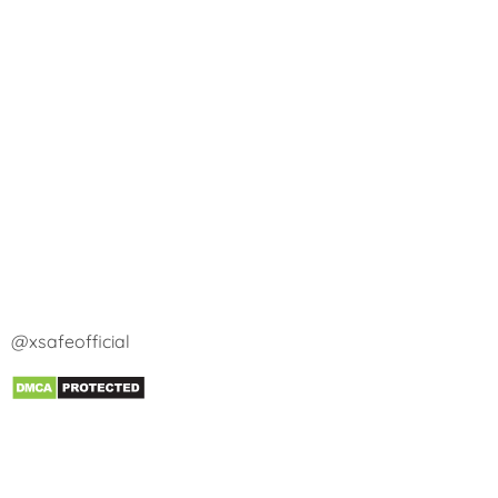
@xsafeofficial