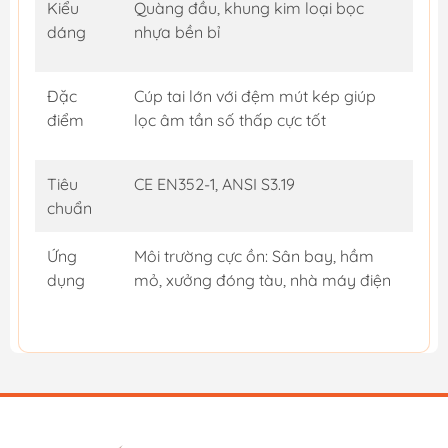
Kiểu
Quàng đầu, khung kim loại bọc
dáng
nhựa bền bỉ
Đặc
Cúp tai lớn với đệm mút kép giúp
điểm
lọc âm tần số thấp cực tốt
Tiêu
CE EN352-1, ANSI S3.19
chuẩn
Ứng
Môi trường cực ồn: Sân bay, hầm
dụng
mỏ, xưởng đóng tàu, nhà máy điện