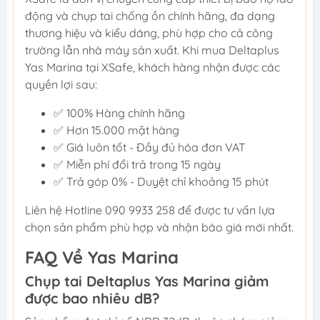
động và chụp tai chống ồn chính hãng, đa dạng
thương hiệu và kiểu dáng, phù hợp cho cả công
trường lẫn nhà máy sản xuất. Khi mua Deltaplus
Yas Marina tại XSafe, khách hàng nhận được các
quyền lợi sau:
✅ 100% Hàng chính hãng
✅ Hơn 15.000 mặt hàng
✅ Giá luôn tốt - Đầy đủ hóa đơn VAT
✅ Miễn phí đổi trả trong 15 ngày
✅ Trả góp 0% - Duyệt chỉ khoảng 15 phút
Liên hệ Hotline 090 9933 258 để được tư vấn lựa
chọn sản phẩm phù hợp và nhận báo giá mới nhất.
FAQ Về Yas Marina
Chụp tai Deltaplus Yas Marina giảm
được bao nhiêu dB?