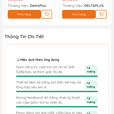
Thương hiệu:
DeltaPlus
Thương hiệu:
DELTAPLUS
Mua ngay
Mua ngay
Thông Tin Chi Tiết
Hiệu quả theo ứng dụng
Giảm tiếng ồn vượt trội với chỉ số SNR
Lý
32dB/bảo vệ thính giác tối đa
tưởng
Thiết kế đệm tai bằng bọt biển kết hợp da
Lý
tổng hợp siêu êm ái
tưởng
Khung headband đôi bằng nhựa kỹ thuật
Lý
cao cấp/giảm tích tụ nhiệt độ
tưởng
Phom dáng ôm khít chắc chắn/duy trì hiệu
Lý