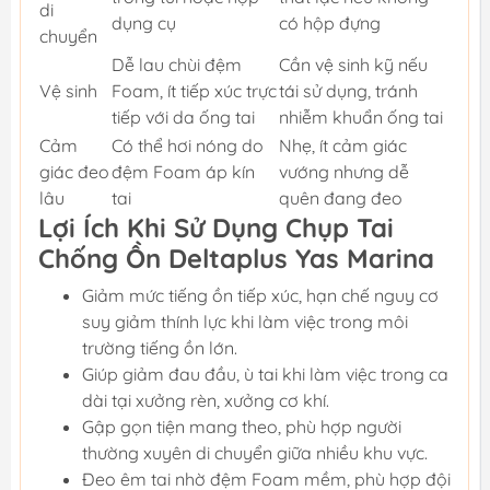
di
dụng cụ
có hộp đựng
chuyển
Dễ lau chùi đệm
Cần vệ sinh kỹ nếu
Vệ sinh
Foam, ít tiếp xúc trực
tái sử dụng, tránh
tiếp với da ống tai
nhiễm khuẩn ống tai
Cảm
Có thể hơi nóng do
Nhẹ, ít cảm giác
giác đeo
đệm Foam áp kín
vướng nhưng dễ
lâu
tai
quên đang đeo
Lợi Ích Khi Sử Dụng Chụp Tai
Chống Ồn Deltaplus Yas Marina
Giảm mức tiếng ồn tiếp xúc, hạn chế nguy cơ
suy giảm thính lực khi làm việc trong môi
trường tiếng ồn lớn.
Giúp giảm đau đầu, ù tai khi làm việc trong ca
dài tại xưởng rèn, xưởng cơ khí.
Gập gọn tiện mang theo, phù hợp người
thường xuyên di chuyển giữa nhiều khu vực.
Đeo êm tai nhờ đệm Foam mềm, phù hợp đội