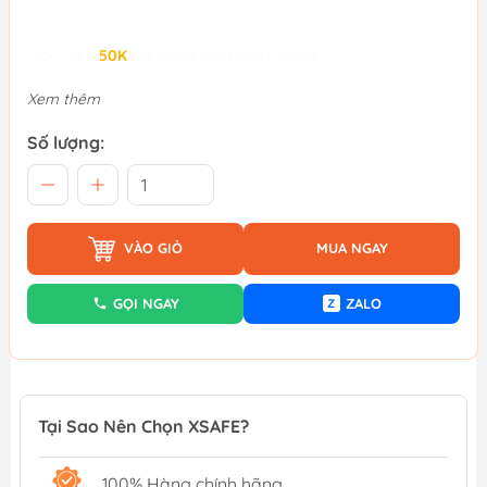
Giảm đến
50K
khi thanh toán qua Fundiin.
Xem thêm
Số lượng:
VÀO GIỎ
MUA NGAY
GỌI NGAY
ZALO
Z
Tại Sao Nên Chọn XSAFE?
100% Hàng chính hãng