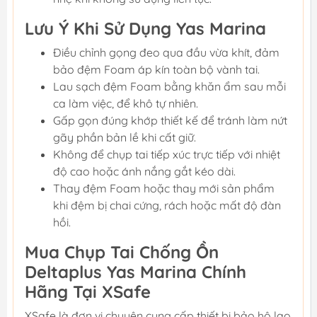
Lưu Ý Khi Sử Dụng Yas Marina
Điều chỉnh gọng đeo qua đầu vừa khít, đảm
bảo đệm Foam áp kín toàn bộ vành tai.
Lau sạch đệm Foam bằng khăn ẩm sau mỗi
ca làm việc, để khô tự nhiên.
Gấp gọn đúng khớp thiết kế để tránh làm nứt
gãy phần bản lề khi cất giữ.
Không để chụp tai tiếp xúc trực tiếp với nhiệt
độ cao hoặc ánh nắng gắt kéo dài.
Thay đệm Foam hoặc thay mới sản phẩm
khi đệm bị chai cứng, rách hoặc mất độ đàn
hồi.
Mua Chụp Tai Chống Ồn
Deltaplus Yas Marina Chính
Hãng Tại XSafe
XSafe là đơn vị chuyên cung cấp thiết bị bảo hộ lao