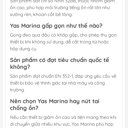
Sản phẩm đạt chỉ số NRR 32dB, thuộc nhóm giảm
ồn cao, phù hợp môi trường tiếng ồn rất lớn như
xưởng rèn, khoan cắt bê tông.
Yas Marina gấp gọn như thế nào?
Gọng đeo qua đầu có khớp gập, cho phép thu gọn
thiết bị khi không sử dụng, dễ cất trong túi hoặc
hộp dụng cụ.
Sản phẩm có đạt tiêu chuẩn quốc tế
không?
Sản phẩm đạt chuẩn EN 352-1, đáp ứng yêu cầu về
thiết bị bảo vệ thính giác tại nhà máy và công
trường.
Nên chọn Yas Marina hay nút tai
chống ồn?
Nếu cần thiết bị giảm ồn cao và tiện mang theo khi
di chuyển giữa nhiều khu vực, Yas Marina phù hợp