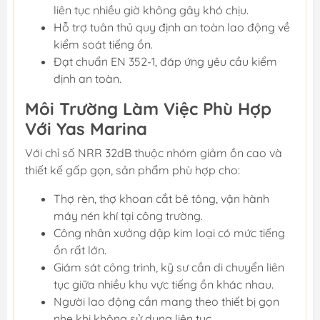
liên tục nhiều giờ không gây khó chịu.
Hỗ trợ tuân thủ quy định an toàn lao động về
kiểm soát tiếng ồn.
Đạt chuẩn EN 352-1, đáp ứng yêu cầu kiểm
định an toàn.
Môi Trường Làm Việc Phù Hợp
Với Yas Marina
Với chỉ số NRR 32dB thuộc nhóm giảm ồn cao và
thiết kế gấp gọn, sản phẩm phù hợp cho:
Thợ rèn, thợ khoan cắt bê tông, vận hành
máy nén khí tại công trường.
Công nhân xưởng dập kim loại có mức tiếng
ồn rất lớn.
Giám sát công trình, kỹ sư cần di chuyển liên
tục giữa nhiều khu vực tiếng ồn khác nhau.
Người lao động cần mang theo thiết bị gọn
nhẹ khi không sử dụng liên tục.