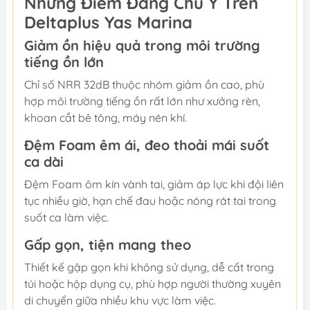
Những Điểm Đáng Chú Ý Trên
Deltaplus Yas Marina
Giảm ồn hiệu quả trong môi trường
tiếng ồn lớn
Chỉ số NRR 32dB thuộc nhóm giảm ồn cao, phù
hợp môi trường tiếng ồn rất lớn như xưởng rèn,
khoan cắt bê tông, máy nén khí.
Đệm Foam êm ái, đeo thoải mái suốt
ca dài
Đệm Foam ôm kín vành tai, giảm áp lực khi đội liên
tục nhiều giờ, hạn chế đau hoặc nóng rát tai trong
suốt ca làm việc.
Gấp gọn, tiện mang theo
Thiết kế gập gọn khi không sử dụng, dễ cất trong
túi hoặc hộp dụng cụ, phù hợp người thường xuyên
di chuyển giữa nhiều khu vực làm việc.