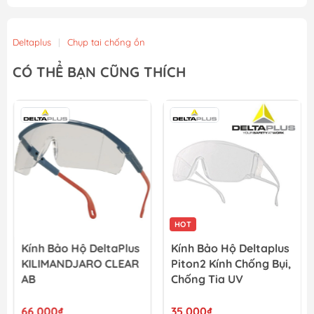
Deltaplus
|
Chụp tai chống ồn
CÓ THỂ BẠN CŨNG THÍCH
HOT
Kính Bảo Hộ DeltaPlus
Kính Bảo Hộ Deltaplus
KILIMANDJARO CLEAR
Piton2 Kính Chống Bụi,
AB
Chống Tia UV
66.000₫
35.000₫