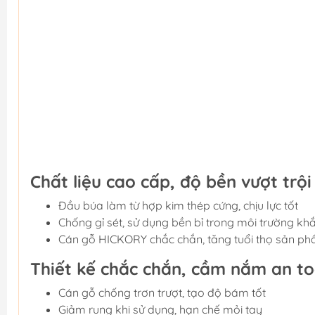
Chất liệu cao cấp, độ bền vượt trội
Đầu búa làm từ hợp kim thép cứng, chịu lực tốt
Chống gỉ sét, sử dụng bền bỉ trong môi trường khắ
Cán gỗ HICKORY chắc chắn, tăng tuổi thọ sản p
Thiết kế chắc chắn, cầm nắm an t
Cán gỗ chống trơn trượt, tạo độ bám tốt
Giảm rung khi sử dụng, hạn chế mỏi tay