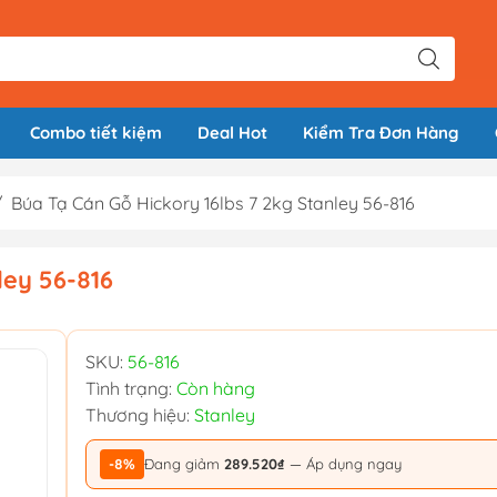
Combo tiết kiệm
Deal Hot
Kiểm Tra Đơn Hàng
/
Búa Tạ Cán Gỗ Hickory 16lbs 7 2kg Stanley 56-816
ley 56-816
SKU:
56-816
Tình trạng:
Còn hàng
Thương hiệu:
Stanley
-8%
Đang giảm
289.520₫
— Áp dụng ngay