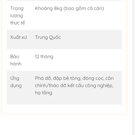
Trọng
Khoảng 8kg (bao gồm cả cán)
lượng
thực tế
Xuất xứ
Trung Quốc
Bảo
12 tháng
hành
Ứng
Phá dỡ, đập bê tông, đóng cọc, căn
dụng
chỉnh/tháo dỡ kết cấu công nghiệp,
hạ tầng