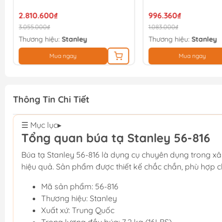
2.810.600₫
996.360₫
3.055.000₫
1.083.000₫
Thương hiệu:
Stanley
Thương hiệu:
Stanley
Mua ngay
Mua ngay
Thông Tin Chi Tiết
☰ Mục lục
▸
Tổng quan búa tạ Stanley 56-816
Búa tạ Stanley 56-816 là dụng cụ chuyên dụng trong xâ
hiệu quả. Sản phẩm được thiết kế chắc chắn, phù hợp c
Mã sản phẩm: 56-816
Thương hiệu: Stanley
Xuất xứ: Trung Quốc