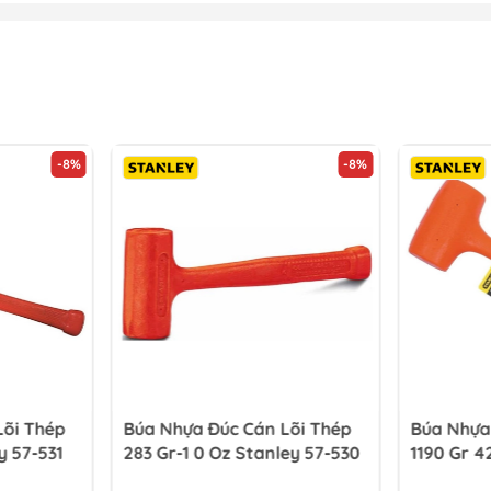
-8%
-8%
Lõi Thép
Búa Nhựa Đúc Cán Lõi Thép
Búa Nhựa
y 57-531
283 Gr-1 0 Oz Stanley 57-530
1190 Gr 4