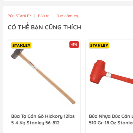
Búa STANLEY
|
Búa tạ
|
Búa cầm tay
CÓ THỂ BẠN CŨNG THÍCH
-8%
Búa Tạ Cán Gỗ Hickory 12lbs
Búa Nhựa Đúc Cán 
5 4 Kg Stanley 56-812
510 Gr-18 Oz Stanle