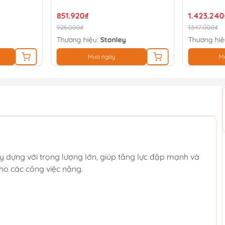
851.920₫
1.423.240
926.000₫
1.547.000₫
Thương hiệu:
Stanley
Thương hiệ
Mua ngay
M
y dựng với trọng lượng lớn, giúp tăng lực đập mạnh và
ho các công việc nặng.