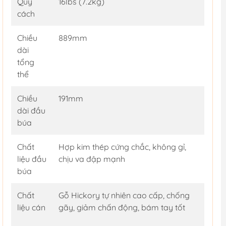
Quy
16lbs (7.2kg)
cách
Chiều
889mm
dài
tổng
thể
Chiều
191mm
dài đầu
búa
Chất
Hợp kim thép cứng chắc, không gỉ,
liệu đầu
chịu va đập mạnh
búa
Chất
Gỗ Hickory tự nhiên cao cấp, chống
liệu cán
gãy, giảm chấn động, bám tay tốt