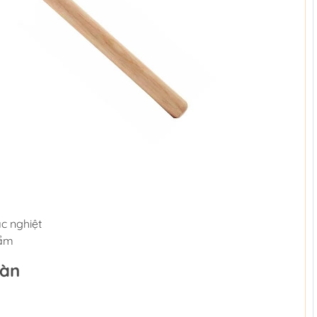
c nghiệt
hẩm
oàn