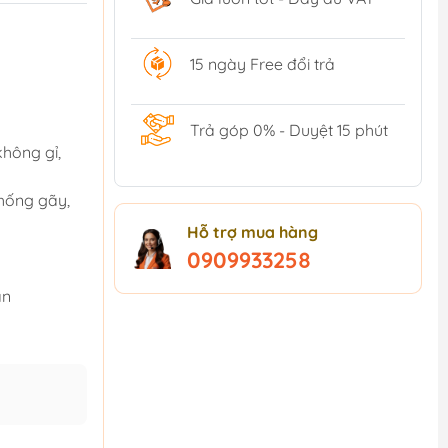
15 ngày Free đổi trả
Trả góp 0% - Duyệt 15 phút
không gỉ,
chống gãy,
Hỗ trợ mua hàng
0909933258
ăn