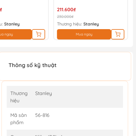
₫
211.600₫
230.000₫
u:
Stanley
Thương hiệu:
Stanley
ua ngay
Mua ngay
Thông số kỹ thuật
Thương
Stanley
hiệu
Mã sản
56-816
phẩm