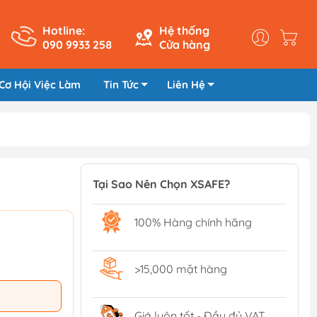
Hotline:
Hệ thống
090 9933 258
Cửa hàng
Cơ Hội Việc Làm
Tin Tức
Liên Hệ
Tại Sao Nên Chọn XSAFE?
100% Hàng chính hãng
>15,000 mặt hàng
Giá luôn tốt - Đầy đủ VAT