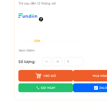
Trả sau đến 12 tháng với
Giảm đến
50K
khi thanh toán qua Fundiin.
Xem thêm
Số lượng:
VÀO GIỎ
MUA NGA
GỌI NGAY
ZALO
Z