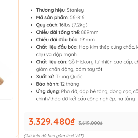
Thương hiệu
: Stanley
Mã sản phẩm
: 56-816
Quy cách
: 16lbs (7.2kg)
Chiều dài tổng thể
: 889mm
Chiều dài đầu búa
: 191mm
Chất liệu đầu búa
: Hợp kim thép cứng chắc, 
chịu va đập mạnh
Chất liệu cán
: Gỗ Hickory tự nhiên cao cấp, 
giảm chấn động, bám tay tốt
Xuất xứ
: Trung Quốc
Bảo hành
: 12 tháng
Ứng dụng
: Phá dỡ, đập bê tông, đóng cọc, c
chỉnh/tháo dỡ kết cấu công nghiệp, hạ tầng
3.329.480₫
3.619.000₫
(Giá trên đã bao gồm thuế VAT)