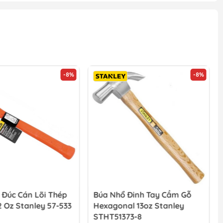
-8%
-8%
 Đúc Cán Lõi Thép
Búa Nhổ Đinh Tay Cầm Gỗ
2 Oz Stanley 57-533
Hexagonal 13oz Stanley
STHT51373-8