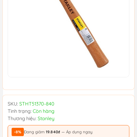
SKU:
STHT51370-840
Tình trạng:
Còn hàng
Thương hiệu:
Stanley
-8%
Đang giảm
19.840₫
— Áp dụng ngay