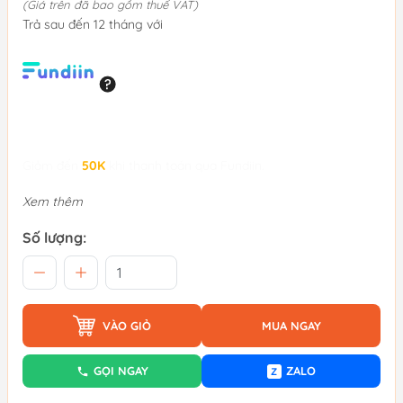
(Giá trên đã bao gồm thuế VAT)
Trả sau đến 12 tháng với
Giảm đến
50K
khi thanh toán qua Fundiin.
Xem thêm
Số lượng:
VÀO GIỎ
MUA NGAY
GỌI NGAY
ZALO
Z