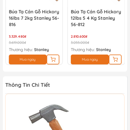
Búa Tạ Cán Gỗ Hickory
Búa Tạ Cán Gỗ Hickory
16lbs 7 2kg Stanley 56-
12lbs 5 4 Kg Stanley
816
56-812
3.329.480₫
2.810.600₫
3.619.000₫
3.055.000₫
Thương hiệu:
Stanley
Thương hiệu:
Stanley
Mua ngay
Mua ngay
Thông Tin Chi Tiết