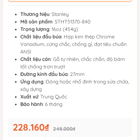
Thương hiệu
: Stanley
Mã sản phẩm
: STHT51370-840
Trọng lượng
: 16oz (454g)
Chất liệu đầu búa
: Hợp kim thép Chrome
Vanadium, cứng chắc, chống gỉ, đạt tiêu chuẩn
ANSI
Chất liệu cán
: Gỗ tự nhiên, chắc chắn, độ bám
tốt chống trơn trượt
Đường kính đầu búa
: 27mm
Ứng dụng
: Đóng hoặc nhổ đinh trong sửa chữa,
xây dựng
Xuất xứ
: Trung Quốc
Bảo hành
: 6 tháng
228.160₫
248.000₫