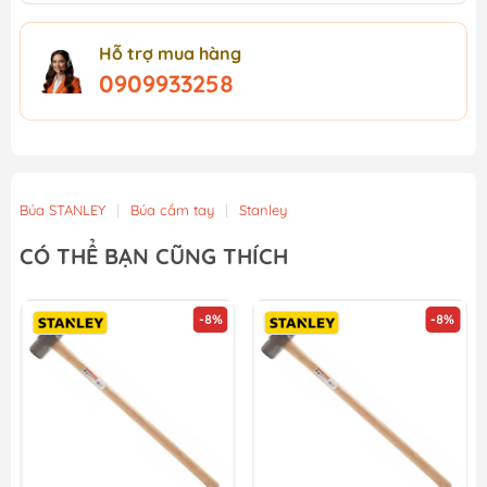
Hỗ trợ mua hàng
0909933258
Búa STANLEY
|
Búa cầm tay
|
Stanley
CÓ THỂ BẠN CŨNG THÍCH
-8%
-8%