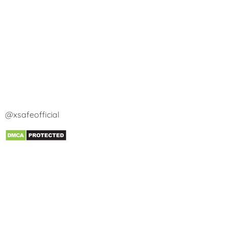
@xsafeofficial