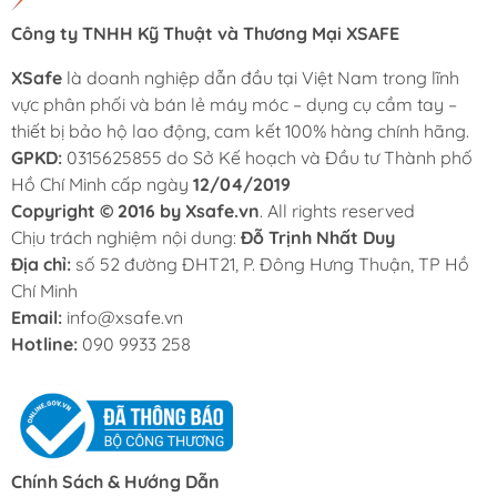
Công ty TNHH Kỹ Thuật và Thương Mại XSAFE
XSafe
là doanh nghiệp dẫn đầu tại Việt Nam trong lĩnh
vực phân phối và bán lẻ máy móc – dụng cụ cầm tay –
thiết bị bảo hộ lao động, cam kết 100% hàng chính hãng.
GPKD:
0315625855 do Sở Kế hoạch và Đầu tư Thành phố
Hồ Chí Minh cấp ngày
12/04/2019
Copyright © 2016 by Xsafe.vn
. All rights reserved
Chịu trách nghiệm nội dung:
Đỗ Trịnh Nhất Duy
Địa chỉ:
số 52 đường ĐHT21, P. Đông Hưng Thuận, TP Hồ
Chí Minh
Email:
info@xsafe.vn
Hotline:
090 9933 258
Chính Sách & Hướng Dẫn