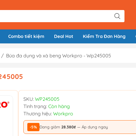
Combo tiết kiệm
Deal Hot
Kiểm Tra Đơn Hàng
/
Búa đa dụng và xà beng Workpro - Wp245005
p245005
SKU:
WP245005
Tình trạng:
Còn hàng
Thương hiệu:
Workpro
-5%
Đang giảm
28.380₫
— Áp dụng ngay