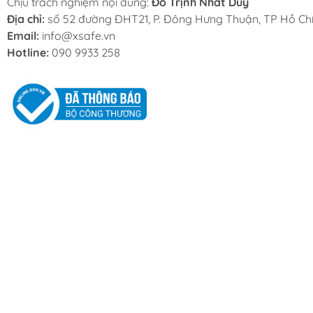
Chịu trách nghiệm nội dung:
Đỗ Trịnh Nhất Duy
Địa chỉ:
số 52 đường ĐHT21, P. Đông Hưng Thuận, TP Hồ Chí
Email:
info@xsafe.vn
Hotline:
090 9933 258