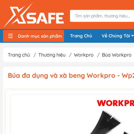
Trang Chủ
Về Chúng Tôi
Danh mục sản phẩm
Máy nén khí, bơm hơi
Máy hàn điện
Thiết bị nâng hạ, vận chuyển
Thiết bị đo
Thiết bị dùng điện
Thiết bị dùng pin
Thiết bị đựng lưu trữ
Thiết bị bảo hộ lao động
Trang chủ
/
Thương hiệu
/
Workpro
/
Búa Workpro
Búa đa dụng và xà beng Workpro - W