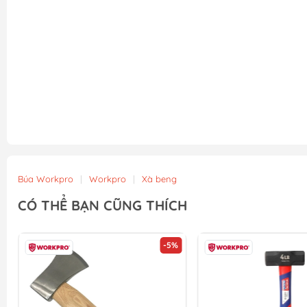
Búa Workpro
|
Workpro
|
Xà beng
CÓ THỂ BẠN CŨNG THÍCH
-5%