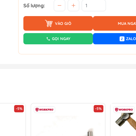
Số lượng:
VÀO GIỎ
MUA NGA
GỌI NGAY
ZALO
Z
-5%
-5%