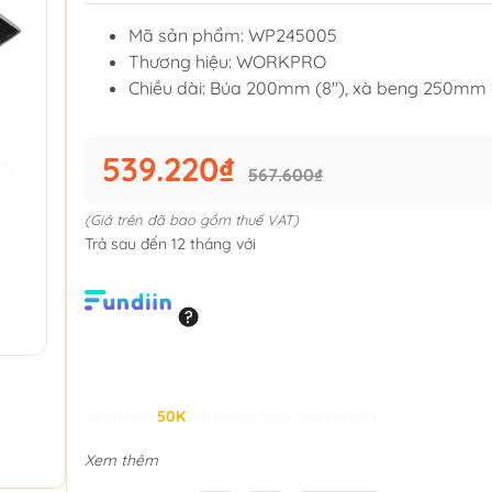
Mã sản phẩm: WP245005
Thương hiệu: WORKPRO
Chiều dài: Búa 200mm (8"), xà beng 250mm 
539.220₫
567.600₫
(Giá trên đã bao gồm thuế VAT)
Trả sau đến 12 tháng với
Giảm đến
50K
khi thanh toán qua Fundiin.
Xem thêm