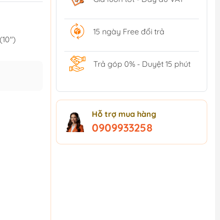
15 ngày Free đổi trả
(10")
Trả góp 0% - Duyệt 15 phút
Hỗ trợ mua hàng
0909933258