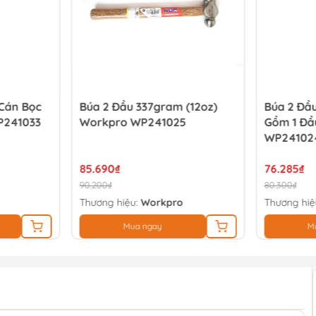
Cán Bọc
Búa 2 Đầu 337gram (12oz)
Búa 2 Đầ
P241033
Workpro WP241025
Gồm 1 Đầ
WP24102
85.690₫
76.285₫
90.200₫
80.300₫
Thương hiệu:
Workpro
Thương hiệ
Mua ngay
M