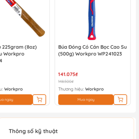
u 225gram (8oz)
Búa Đóng Có Cán Bọc Cao Su
u Workpro
(500g) Workpro WP241023
4
141.075₫
148.500₫
u:
Workpro
Thương hiệu:
Workpro
ua ngay
Mua ngay
Thông số kỹ thuật