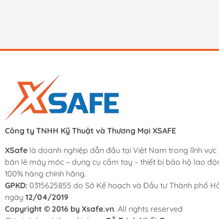
Công ty TNHH Kỹ Thuật và Thương Mại XSAFE
XSafe
là doanh nghiệp dẫn đầu tại Việt Nam trong lĩnh vực
bán lẻ máy móc – dụng cụ cầm tay – thiết bị bảo hộ lao độ
100% hàng chính hãng.
GPKD:
0315625855 do Sở Kế hoạch và Đầu tư Thành phố Hồ
ngày
12/04/2019
Copyright © 2016 by Xsafe.vn
. All rights reserved