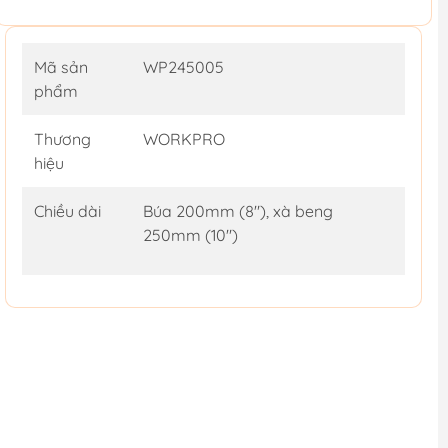
Mã sản
WP245005
phẩm
Thương
WORKPRO
hiệu
Chiều dài
Búa 200mm (8"), xà beng
250mm (10")