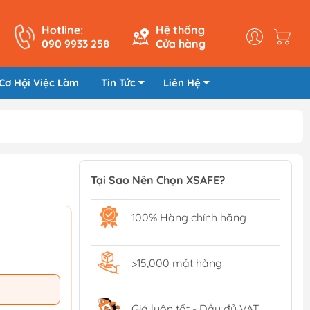
Hotline:
Hệ thống
090 9933 258
Cửa hàng
Cơ Hội Việc Làm
Tin Tức
Liên Hệ
Tại Sao Nên Chọn XSAFE?
100% Hàng chính hãng
>15,000 mặt hàng
Giá luôn tốt - Đầy đủ VAT