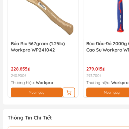
Búa Rìu 567gram (1.25lb)
Búa Đầu Đá 2000g 
Workpro WP241042
Cao Su Workpro W
228.855₫
279.015₫
240.900₫
293.700₫
Thương hiệu:
Workpro
Thương hiệu:
Workpro
Mua ngay
Mua ngay
Thông Tin Chi Tiết